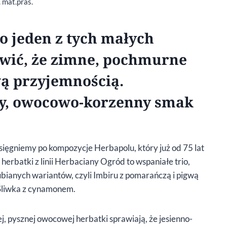
. mat.pras.
o jeden z tych małych
awić, że zimne, pochmurne
wą przyjemnością.
wy, owocowo-korzenny smak
sięgniemy po kompozycje Herbapolu, który już od 75 lat
herbatki z linii Herbaciany Ogród to wspaniałe trio,
ubianych wariantów, czyli Imbiru z pomarańczą i pigwą
 Śliwka z cynamonem.
 pysznej owocowej herbatki sprawiają, że jesienno-