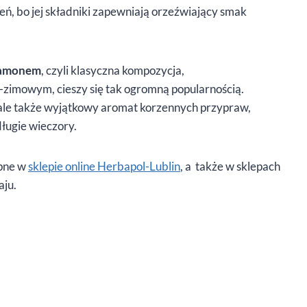
ń, bo jej składniki zapewniają orzeźwiający smak
namonem
, czyli klasyczna kompozycja,
o-zimowym, cieszy się tak ogromną popularnością.
 ale także wyjątkowy aromat korzennych przypraw,
długie wieczory.
ępne w
sklepie online Herbapol-Lublin
, a także w sklepach
aju.