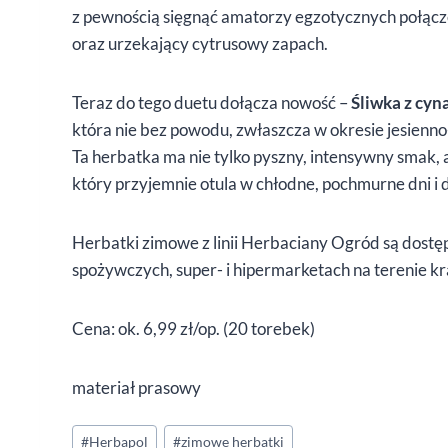
z pewnością sięgnąć amatorzy egzotycznych połącze
oraz urzekający cytrusowy zapach.
Teraz do tego duetu dołącza nowość –
Śliwka z cy
która nie bez powodu, zwłaszcza w okresie jesienn
Ta herbatka ma nie tylko pyszny, intensywny smak,
który przyjemnie otula w chłodne, pochmurne dni i 
Herbatki zimowe z linii Herbaciany Ogród są dost
spożywczych, super- i hipermarketach na terenie kr
Cena: ok. 6,99 zł/op. (20 torebek)
materiał prasowy
Tagi
#
Herbapol
#
zimowe herbatki