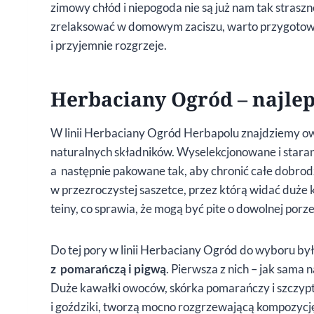
zimowy chłód i niepogoda nie są już nam tak strasz
zrelaksować w domowym zaciszu, warto przygotowa
i przyjemnie rozgrzeje.
Herbaciany Ogród – najlep
W linii Herbaciany Ogród Herbapolu znajdziemy o
naturalnych składników. Wyselekcjonowane i stara
a następnie pakowane tak, aby chronić całe dobrod
w przezroczystej saszetce, przez którą widać duże 
teiny, co sprawia, że mogą być pite o dowolnej porz
Do tej pory w linii Herbaciany Ogród do wyboru by
z pomarańczą i pigwą
. Pierwsza z nich – jak sama
Duże kawałki owoców, skórka pomarańczy i szczypt
i goździki, tworzą mocno rozgrzewającą kompozycję