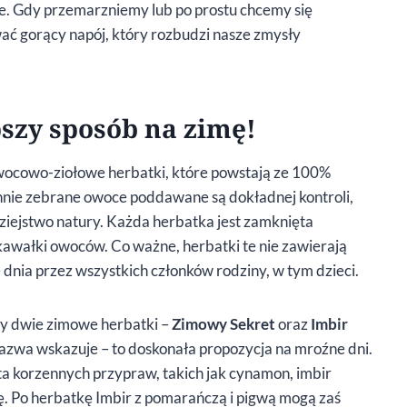
ne. Gdy przemarzniemy lub po prostu chcemy się
ć gorący napój, który rozbudzi nasze zmysły
szy sposób na zimę!
wocowo-ziołowe herbatki, które powstają ze 100%
nnie zebrane owoce poddawane są dokładnej kontroli,
ziejstwo natury. Każda herbatka jest zamknięta
kawałki owoców. Co ważne, herbatki te nie zawierają
e dnia przez wszystkich członków rodziny, w tym dzieci.
ły dwie zimowe herbatki –
Zimowy Sekret
oraz
Imbir
 nazwa wskazuje – to doskonała propozycja na mroźne dni.
a korzennych przypraw, takich jak cynamon, imbir
. Po herbatkę Imbir z pomarańczą i pigwą mogą zaś