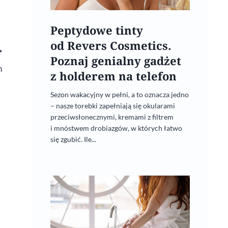
Peptydowe tinty
od Revers Cosmetics.
Poznaj genialny gadżet
n
z holderem na telefon
Sezon wakacyjny w pełni, a to oznacza jedno
– nasze torebki zapełniają się okularami
przeciwsłonecznymi, kremami z filtrem
i mnóstwem drobiazgów, w których łatwo
się zgubić. Ile...
Aroma Home Kocham Polskę
28 marca, 2022