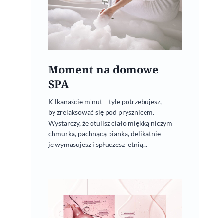
Moment na domowe
SPA
Kilkanaście minut – tyle potrzebujesz,
by zrelaksować się pod prysznicem.
Wystarczy, że otulisz ciało miękką niczym
chmurka, pachnącą pianką, delikatnie
je wymasujesz i spłuczesz letnią...