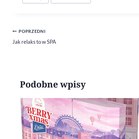
wpisu:
Nawigacja
POPRZEDNI
Jak relaks to w SPA
wpisu
Podobne wpisy