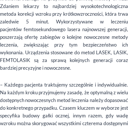
Zdaniem lekarzy to najbardziej wysokotechnologiczna
metoda korekcji wzroku przy kr
ó
tkowzroczności, kt
ó
ra trw
zaledwie 5 minut. Wykorzystywane w leczeniu
pacjent
ó
w femtosekundowego lasera najnowszej generacji,
poszerzają
ofert
ę zabieg
ó
w o kolejne nowoczesne metod
leczenia, zwiększając przy tym bezpieczeństwo ich
wykonania. Urządzenia stosowane do metod LASEK, LASIK,
FEMTOLASIK są za sprawą kolejnych generacji coraz
bardziej precyzyjne i nowoczesne.
–
Każdego pacjenta traktujemy szczeg
ó
lnie i indywidualnie.
Na każdym kroku przyjmujemy zasadę, że optymalną z wielu
dostępnych nowoczesnych metod leczenia należy dopasować
do konkretnego przypadku. Czasem kluczem w wyborze jest
specyfika budowy gałki ocznej, innym razem, gdy wadę
wzroku można skorygować wszystkimi czterema dostępnymi