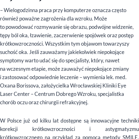
–
Wielogodzinna praca przy komputerze oznacza czę
sto
r
ó
wnież poważne zagrożenia dla wzroku. Może
to powodować rozmywanie się obrazu, podw
ó
jne widzenie,
tępy b
ó
l oka, łzawienie, zaczerwienie spoj
ó
wek oraz postęp
krótkowzroczności. Wszystkim tym objawom towarzyszy
suchość oka. Jeśli zauważamy jakiekolwiek niepokojące
symptomy warto udać się do specjalisty, kt
ó
ry, nawet
na wczesnym etapie, może zauważyć niepokojące zmiany
i zastosować odpowiednie leczenie –
wymienia lek. med.
Oxana Borissova, założycielka Wrocławskiej Kliniki Eye
Laser Center – Centrum Dobrego Wzroku, specjalistka
chor
ó
b oczu oraz chirurgii refrakcyjnej.
W Polsce już od kilku lat dostępne są innowacyjne techniki
korekcji kr
ó
tkowzroczności i astygmatyzm
kr
ó
tkowzrocznego na przykład za pomocą
metody SMILE
.