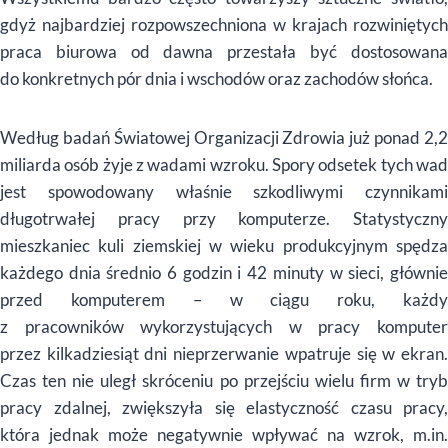
gdyż najbardziej rozpowszechniona w krajach rozwiniętych
praca biurowa od dawna przestała być dostosowana
do konkretnych p
ó
r dnia i wschod
ó
w oraz zachod
ó
w słoń
ca.
Według badań Światowej Organizacji Zdrowia już ponad 2,2
miliarda os
ó
b żyje z wadami wzroku. Spory odsetek tych wa
jest spowodowany właśnie szkodliwymi czynnikami
długotrwałej pracy przy komputerze. Statystyczny
mieszkaniec kuli ziemskiej w wieku produkcyjnym spędza
każdego dnia średnio 6 godzin i 42 minuty w sieci, głównie
przed komputerem – w ciągu roku, każdy
z pracownik
ó
w wykorzystujących w pracy kompute
przez kilkadziesiąt dni nieprzerwanie wpatruje się w ekran.
Czas ten nie uległ skróceniu po przejściu wielu firm w tryb
pracy zdalnej, zwiększyła się elastyczność czasu pracy,
która jednak może negatywnie wpływać na wzrok,
m.in
.