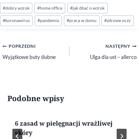
Tagi
#
dobry wzrok
#
home office
#
jak dbać o wzrok
wpisu:
#
koronawirus
#
pandemia
#
praca w domu
#
zdrowe oczy
Nawigacja
POPRZEDNI
NASTĘPNY
wpisu
Wyjątkowe buty ślubne
Ulga dla ust – allerco
Podobne wpisy
6 zasad w pielęgnacji wrażliwej
skóry