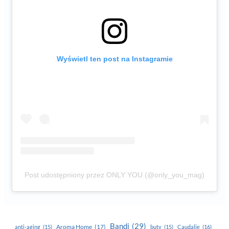
Wyświetl ten post na Instagramie
Post udostępniony przez ONLY YOU (@only_you_mag)
Bandi
(29)
Aroma Home
(17)
anti-aging
(15)
buty
(15)
Caudalie
(16)