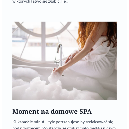
w których łatwo się zgubić. Ile...
Moment na domowe SPA
Kilkanaście minut – tyle potrzebujesz, by zrelaksować się
pod prysznicem. Wystarczy, że otulisz ciało miękką niczym