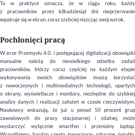
To w praktyce oznacza, że w ciągu roku, każdy
z pracownik
ó
w przez kilkadziesiąt dni nieprzerwani
wpatruje się w ekran, coraz szybciej niszcząc sw
ó
j wzrok.
Pochł
oni
ęci pracą
W erze Przemysłu 4.0. i postępującej digitalizacji obowiązki
manualne należą do niewielkiego odsetka zadań
pracownik
ó
w, kt
ó
rzy coraz częściej na każdym etapi
wykonywania swoich obowiązk
ó
w muszą korzystać
z nowoczesnych i multimedialnych technologii, opartych
o ekrany, wyświetlacze i monitory, niezbędne do szybkiej
analizy danych i realizacji założeń w czasie rzeczywistym.
Naukowcy wskazują, że już u ponad 50 procent grup
zawodowych do pracy stacjonarnej i zdalnej, może
wystarczyć wyłącznie smartfon i przenośny laptop.
Wszystkiemu bardzo często towarzyszy sztuczne światło,