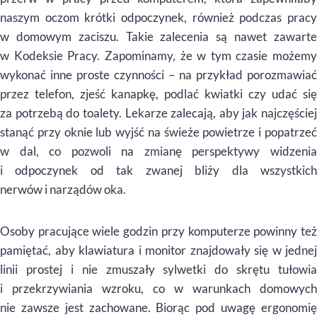
naszym oczom kr
ó
tki odpoczynek, również podczas prac
w domowym zaciszu. Takie zalecenia są nawet zawarte
w Kodeksie Pracy. Zapominamy, że w tym czasie możemy
wykonać inne proste czynnoś
ci
– na przykład porozmawiać
przez telefon, zjeść kanapkę, podlać kwiatki czy udać się
za potrzebą do toalety. Lekarze zalecają, aby jak najczęściej
stanąć przy oknie lub wyjść na świeże powietrze i popatrzeć
w dal, co pozwoli na zmianę perspektywy widzenia
i odpoczynek od tak zwanej bliży dla wszystkich
nerw
ó
w i narząd
ó
w oka.
Osoby pracujące wiele godzin przy komputerze powinny też
pamiętać, aby klawiatura i monitor znajdowały się w jednej
linii prostej i nie zmuszały sylwetki do skrętu tułowia
i przekrzywiania wzroku, co w warunkach domowych
nie zawsze jest zachowane. Biorąc pod uwagę
ergonomi
ę