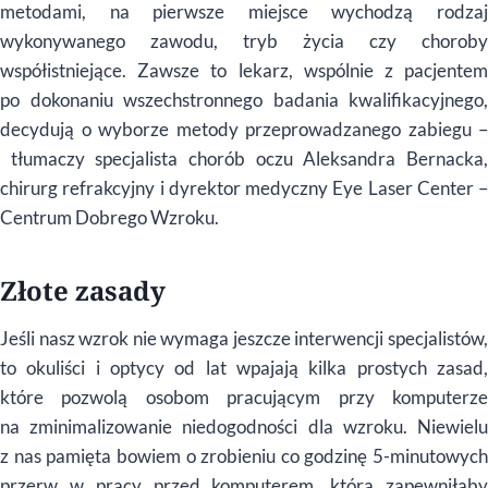
metodami, na pierwsze miejsce wychodzą rodzaj
wykonywanego zawodu, tryb życia czy choroby
współistniejące. Zawsze to lekarz, wsp
ó
lnie z pacjente
po dokonaniu wszechstronnego badania kwalifikacyjnego,
decydują o wyborze metody przeprowadzanego zabiegu –
tłumaczy specjalista chorób oczu Aleksandra Bernacka
chirurg refrakcyjny i dyrektor medyczny Eye Laser Center –
Centrum Dobrego Wzroku.
Złote zasady
Jeśli nasz wzrok nie wymaga jeszcze interwencji specjalist
ó
w,
to okuliści i optycy od lat wpajają kilka prostych zasad,
kt
ó
re pozwolą osobom pracującym przy komputerze
na zminimalizowanie niedogodności dla wzroku. Niewielu
z nas pamięta bowiem o zrobieniu co godzinę 5-minutowych
przerw w pracy przed komputerem, kt
ó
ra zapewniłab