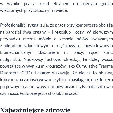
w wyniku pracy przed ekranem do późnych godzin
wieczornych przy sztucznym świetle.
Profesjonaliści sygnalizują, że praca przy komputerze obciąża
najbardziej dwa organy – krę
gos
łup i oczy. W pierwszym
przypadku można m
ó
wić o zespole b
ó
l
ó
w związanyc
z układem szkieletowym i mięśniowym, spowodowanym
biomechanicznym działaniem na plecy, ręce, kark,
nadgarstki. Naukowcy fachowo określają te dolegliwości,
powstające w wyniku mikrouraz
ó
w, jako Cumulative Trauma
Disorders (CTD). Lekarze wskazują, że nie są to objawy,
kt
ó
re mo
żna zaobserwować szybko, a nasilają się one dopiero
po pewnym czasie, w wyniku powtarzania złych dla zdrowia
czynności. Podobnie jest z chorobami oczu.
Najważniejsze zdrowie