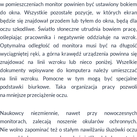
w pomieszczeniach monitor powinien być ustawiony bokiem
do okna. Wszystkie pozostałe pozycje, w kt
ó
rych ekra
będzie się znajdował przodem lub tyłem do okna, będą dla
oczu szkodliwe. Światło słoneczne utrudnia bowiem pracę,
oślepiając pracownika i negatywnie oddziałuje na wzrok.
Optymalna odległość od monitora musi być
na d
ługoś
wycią
gni
ętej ręki, a g
ó
rna krawędź urządzenia powinna si
znajdować na linii wzroku lub nieco poniżej. Wszelkie
dokumenty wpisywane do komputera należy umieszczać
na linii wzroku. Pomocne w tym mogą być specjalne
podstawki biurkowe. Taka organizacja pracy pozwoli
na mniejsze przeciążenie oczu.
Naukowcy niezmiennie, nawet przy nowoczesnych
monitorach, zalecają noszenie okular
ó
w ochronnych.
Nie wolno zapominać też
o sta
łym nawilżaniu ś
luz
ó
wki oczu