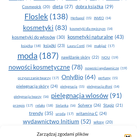
dobra książka
(29)
dieta
(27)
Cosmepick
(20)
Floslek
(138)
Herbapol
(15)
INVEO
(14)
kosmetyki
(83)
kosmetyki dla mężczyzn
(14)
kosmetyki naturalne
(43)
kosmetyki do włosów
(30)
książki
(23)
książka
(18)
makijaż
(17)
Laura Conti
(16)
moda
(187)
nawilżanie skóry
(22)
NOU
(19)
nowości kosmetyczne
(78)
nowości wydawnicze
(19)
OnlyBio
(64)
oczyszczanie twarzy
(17)
perfumy
(15)
pielegnacja skóry
(24)
pielęgnacja
(15)
pielęgnacja dłoni
(14)
pielęgnacja wlosów
(91)
pielęgnacja twarzy
(16)
Solverx
(26)
Stapiz
(21)
przepis
(17)
relaks
(18)
Sielanka
(16)
trendy
(35)
witamina C
(24)
uroda
(17)
wydawnictwo Initium
(52)
włosy
(20)
Yasumi
(164)
Zarządzaj zgodami plików
zdrowe zęby
(20)