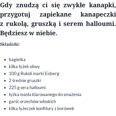
Gdy znudzą ci się zwykłe kanapki,
przygotuj zapiekane kanapeczki
z rukolą, gruszką i serem halloumi.
Będziesz w niebie.
Składniki:
bagietka
kilka łyżek oliwy
100 g Rukoli marki Eisberg
2 średnie gruszki
225 g sera halloumi
łyżka masła klarowanego do smażenia
garść orzechów włoskich
kilka łyżeczek konfitury z borówek