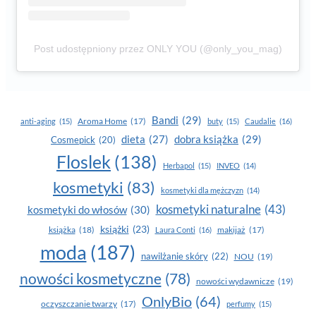
Post udostępniony przez ONLY YOU (@only_you_mag)
Bandi
(29)
Aroma Home
(17)
anti-aging
(15)
buty
(15)
Caudalie
(16)
dobra książka
(29)
dieta
(27)
Cosmepick
(20)
Floslek
(138)
Herbapol
(15)
INVEO
(14)
kosmetyki
(83)
kosmetyki dla mężczyzn
(14)
kosmetyki naturalne
(43)
kosmetyki do włosów
(30)
książki
(23)
książka
(18)
makijaż
(17)
Laura Conti
(16)
moda
(187)
nawilżanie skóry
(22)
NOU
(19)
nowości kosmetyczne
(78)
nowości wydawnicze
(19)
OnlyBio
(64)
oczyszczanie twarzy
(17)
perfumy
(15)