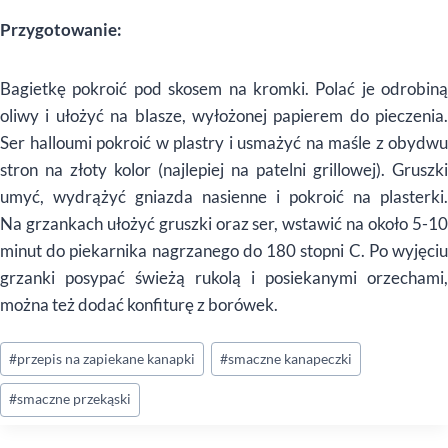
Przygotowanie:
Bagietkę pokroić pod skosem na kromki. Polać je odrobiną
oliwy i ułożyć na blasze, wyłożonej papierem do pieczenia.
Ser halloumi pokroić w plastry i usmażyć na maśle z obydwu
stron na złoty kolor (najlepiej na patelni grillowej). Gruszki
umyć, wydrążyć gniazda nasienne i pokroić na plasterki.
Na grzankach ułożyć gruszki oraz ser, wstawić na około 5-10
minut do piekarnika nagrzanego do 180 stopni C. Po wyjęciu
grzanki posypać świeżą rukolą i posiekanymi orzechami,
można też dodać konfiturę z borówek.
Tagi
#
przepis na zapiekane kanapki
#
smaczne kanapeczki
wpisu:
#
smaczne przekąski