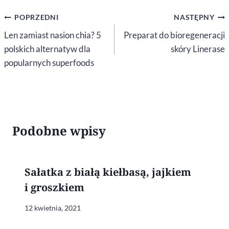
Nawigacja
POPRZEDNI
NASTĘPNY
wpisu
Len zamiast nasion chia? 5
Preparat do bioregeneracji
polskich alternatyw dla
skóry Linerase
popularnych superfoods
Podobne wpisy
Sałatka z białą kiełbasą, jajkiem
i groszkiem
12 kwietnia, 2021