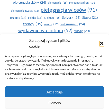
pielegnacja skóry
(24)
pielęgnacja
(15)
pielęgnacja dłoni
(14)
pielęgnacja wlosów
(91)
pielęgnacja twarzy
(16)
Solverx
(26)
Stapiz
(21)
przepis
(17)
relaks
(18)
Sielanka
(16)
trendy
(35)
witamina C
(24)
uroda
(17)
wydawnictwo Initium
(52)
włosy
(20)
Yasumi
(164)
zdrowe zęby
(20)
Zarządzaj zgodami plików
cookie
zdrowie
(135)
Aby zapewnić jak najlepsze wrażenia, korzystamy z technologii, takich jak pliki
cookie, do przechowywania i/lub uzyskiwania dostępu do informacji o
urządzeniu. Zgoda na te technologie pozwoli nam przetwarzać dane, takie jak
zachowanie podczas przeglądania lub unikalne identyfikatory na tej stronie.
Brak wyrażenia zgody lub wycofanie zgody może niekorzystnie wpłynąć na
niektóre cechy i funkcje.
© 2026 Only You - portal dla kobiet (uroda, moda, zdrowie)
Akceptuję
opracowanie:
AZDOBRESTRONY
Odmów