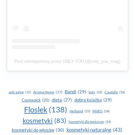
Post udostępniony przez ONLY YOU (@only_you_mag)
Bandi
(29)
Aroma Home
(17)
anti-aging
(15)
buty
(15)
Caudalie
(16)
dobra książka
(29)
dieta
(27)
Cosmepick
(20)
Floslek
(138)
Herbapol
(15)
INVEO
(14)
kosmetyki
(83)
kosmetyki dla mężczyzn
(14)
kosmetyki naturalne
(43)
kosmetyki do włosów
(30)