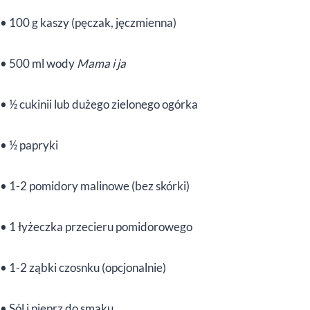
• 100 g kaszy (pęczak, jęczmienna)
• 500 ml wody
Mama i ja
• ½ cukinii lub dużego zielonego ogórka
• ½ papryki
• 1-2 pomidory malinowe (bez skórki)
• 1 łyżeczka przecieru pomidorowego
• 1-2 ząbki czosnku (opcjonalnie)
• Sól i pieprz do smaku