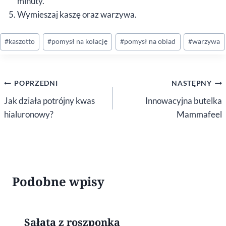
minuty.
Wymieszaj kaszę oraz warzywa.
Tagi
#
kaszotto
#
pomysł na kolację
#
pomysł na obiad
#
warzywa
wpisu:
Nawigacja
POPRZEDNI
NASTĘPNY
wpisu
Jak działa potrójny kwas
Innowacyjna butelka
hialuronowy?
Mammafeel
Podobne wpisy
Sałata z roszponką