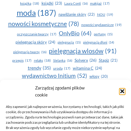
książki
(23)
książka
(18)
makijaż
(17)
Laura Conti
(16)
moda
(187)
nawilżanie skóry
(22)
NOU
(19)
nowości kosmetyczne
(78)
nowości wydawnicze
(19)
OnlyBio
(64)
oczyszczanie twarzy
(17)
perfumy
(15)
pielegnacja skóry
(24)
pielęgnacja
(15)
pielęgnacja dłoni
(14)
pielęgnacja wlosów
(91)
pielęgnacja twarzy
(16)
Solverx
(26)
Stapiz
(21)
przepis
(17)
relaks
(18)
Sielanka
(16)
trendy
(35)
witamina C
(24)
uroda
(17)
wydawnictwo Initium
(52)
włosy
(20)
Yasumi
(164)
zdrowe zęby
(20)
Zarządzaj zgodami plików
cookie
zdrowie
(135)
Aby zapewnić jak najlepsze wrażenia, korzystamy z technologii, takich jak pliki
cookie, do przechowywania i/lub uzyskiwania dostępu do informacji o
urządzeniu. Zgoda na te technologie pozwoli nam przetwarzać dane, takie jak
zachowanie podczas przeglądania lub unikalne identyfikatory na tej stronie.
Brak wyrażenia zgody lub wycofanie zgody może niekorzystnie wpłynąć na