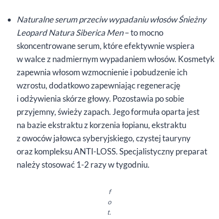
N
aturalne serum przeciw wypadaniu włosów Śnieżny
Leopard Natura Siberica Men
– to mocno
skoncentrowane serum, które efektywnie wspiera
w walce z nadmiernym wypadaniem włosów. Kosmetyk
zapewnia włosom wzmocnienie i pobudzenie ich
wzrostu, dodatkowo zapewniając regenerację
i odżywienia skórze głowy. Pozostawia po sobie
przyjemny, świeży zapach. Jego formuła oparta jest
na bazie ekstraktu z korzenia łopianu, ekstraktu
z owoców jałowca syberyjskiego, czystej tauryny
oraz kompleksu ANTI-LOSS. Specjalistyczny preparat
należy stosować 1-2 razy w tygodniu.
f
o
t.