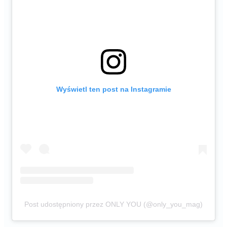
Wyświetl ten post na Instagramie
Post udostępniony przez ONLY YOU (@only_you_mag)