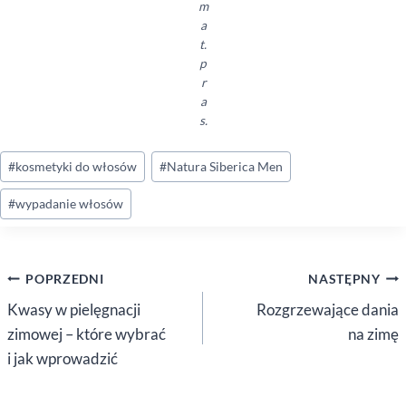
m
a
t.
p
r
a
s.
Tagi
#
kosmetyki do włosów
#
Natura Siberica Men
wpisu:
#
wypadanie włosów
Nawigacja
POPRZEDNI
NASTĘPNY
wpisu
Kwasy w pielęgnacji
Rozgrzewające dania
zimowej – które wybrać
na zimę
i jak wprowadzić