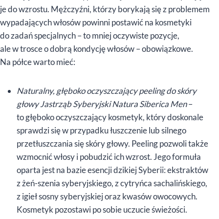
je do wzrostu. Mężczyźni, którzy borykają się z problemem
wypadających włosów powinni postawić na kosmetyki
do zadań specjalnych – to mniej oczywiste pozycje,
ale w trosce o dobrą kondycję włosów – obowiązkowe.
Na półce warto mieć:
Naturalny, głęboko oczyszczający peeling do skóry
głowy Jastrząb Syberyjski Natura Siberica Men
–
to głęboko oczyszczający kosmetyk, który doskonale
sprawdzi się w przypadku łuszczenie lub silnego
przetłuszczania się skóry głowy. Peeling pozwoli także
wzmocnić włosy i pobudzić ich wzrost. Jego formuła
oparta jest na bazie esencji dzikiej Syberii: ekstraktów
z żeń-szenia syberyjskiego, z cytryńca sachalińskiego,
z igieł sosny syberyjskiej oraz kwasów owocowych.
Kosmetyk pozostawi po sobie uczucie świeżości.