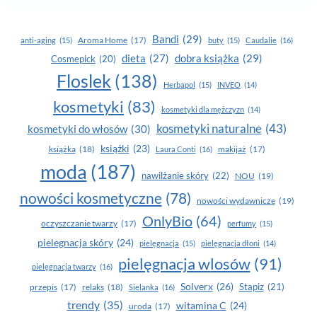
Bandi
(29)
Aroma Home
(17)
anti-aging
(15)
buty
(15)
Caudalie
(16)
dobra książka
(29)
dieta
(27)
Cosmepick
(20)
Floslek
(138)
Herbapol
(15)
INVEO
(14)
kosmetyki
(83)
kosmetyki dla mężczyzn
(14)
kosmetyki naturalne
(43)
kosmetyki do włosów
(30)
książki
(23)
książka
(18)
makijaż
(17)
Laura Conti
(16)
moda
(187)
nawilżanie skóry
(22)
NOU
(19)
nowości kosmetyczne
(78)
nowości wydawnicze
(19)
OnlyBio
(64)
oczyszczanie twarzy
(17)
perfumy
(15)
pielegnacja skóry
(24)
pielęgnacja
(15)
pielęgnacja dłoni
(14)
pielęgnacja wlosów
(91)
pielęgnacja twarzy
(16)
Solverx
(26)
Stapiz
(21)
przepis
(17)
relaks
(18)
Sielanka
(16)
trendy
(35)
witamina C
(24)
uroda
(17)