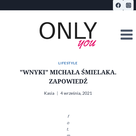
Przejdź
do
treści
LIFESTYLE
"WNYKI" MICHAŁA ŚMIELAKA.
ZAPOWIEDŹ
Kasia
4 września, 2021
f
o
t.
m