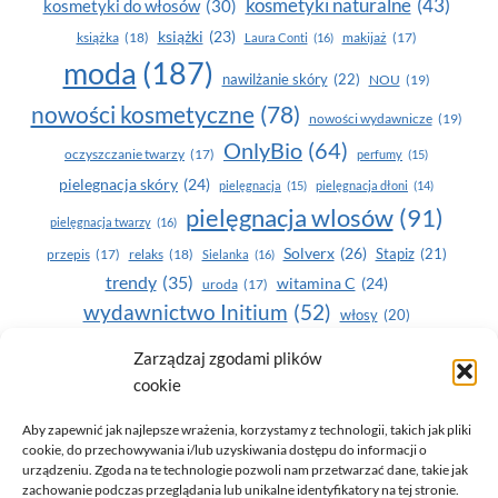
kosmetyki naturalne
(43)
kosmetyki do włosów
(30)
książki
(23)
książka
(18)
makijaż
(17)
Laura Conti
(16)
moda
(187)
nawilżanie skóry
(22)
NOU
(19)
nowości kosmetyczne
(78)
nowości wydawnicze
(19)
OnlyBio
(64)
oczyszczanie twarzy
(17)
perfumy
(15)
pielegnacja skóry
(24)
pielęgnacja
(15)
pielęgnacja dłoni
(14)
pielęgnacja wlosów
(91)
pielęgnacja twarzy
(16)
Solverx
(26)
Stapiz
(21)
przepis
(17)
relaks
(18)
Sielanka
(16)
trendy
(35)
witamina C
(24)
uroda
(17)
wydawnictwo Initium
(52)
włosy
(20)
Yasumi
(164)
zdrowe zęby
(20)
Zarządzaj zgodami plików
cookie
zdrowie
(135)
Aby zapewnić jak najlepsze wrażenia, korzystamy z technologii, takich jak pliki
cookie, do przechowywania i/lub uzyskiwania dostępu do informacji o
urządzeniu. Zgoda na te technologie pozwoli nam przetwarzać dane, takie jak
zachowanie podczas przeglądania lub unikalne identyfikatory na tej stronie.