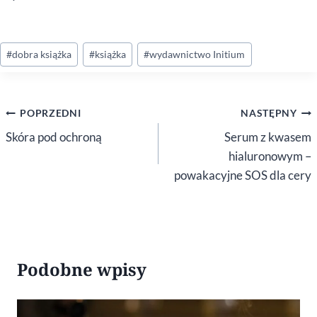
Tagi
#
dobra książka
#
książka
#
wydawnictwo Initium
wpisu:
Nawigacja
POPRZEDNI
NASTĘPNY
wpisu
Skóra pod ochroną
Serum z kwasem
hialuronowym –
powakacyjne SOS dla cery
Podobne wpisy