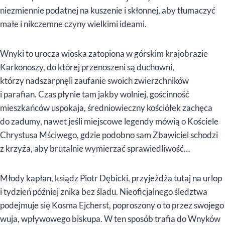
niezmiennie podatnej na kuszenie i skłonnej, aby tłumaczyć
małe i nikczemne czyny wielkimi ideami.
Wnyki to urocza wioska zatopiona w górskim krajobrazie
Karkonoszy, do której przenoszeni są duchowni,
którzy nadszarpnęli zaufanie swoich zwierzchników
i parafian. Czas płynie tam jakby wolniej, gościnność
mieszkańców uspokaja, średniowieczny kościółek zachęca
do zadumy, nawet jeśli miejscowe legendy mówią o Kościele
Chrystusa Mściwego, gdzie podobno sam Zbawiciel schodzi
z krzyża, aby brutalnie wymierzać sprawiedliwość…
Młody kapłan, ksiądz Piotr Dębicki, przyjeżdża tutaj na urlop
i tydzień później znika bez śladu. Nieoficjalnego śledztwa
podejmuje się Kosma Ejcherst, poproszony o to przez swojego
wuja, wpływowego biskupa. W ten sposób trafia do Wnyków