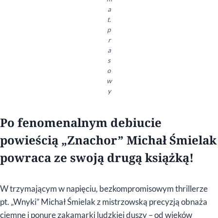
a
t.
p
r
a
s
o
w
y
Po fenomenalnym debiucie
powieścią „Znachor” Michał Śmielak
powraca ze swoją drugą książką!
W trzymającym w napięciu, bezkompromisowym thrillerze
pt. „Wnyki” Michał Śmielak z mistrzowską precyzją obnaża
ciemne i ponure zakamarki ludzkiej duszy – od wieków