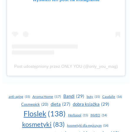
Post udostępniony przez ONLY YOU (@only_you_mag)
Bandi
(29)
Aroma Home
(17)
anti-aging
(15)
buty
(15)
Caudalie
(16)
dobra książka
(29)
dieta
(27)
Cosmepick
(20)
Floslek
(138)
Herbapol
(15)
INVEO
(14)
kosmetyki
(83)
kosmetyki dla mężczyzn
(14)