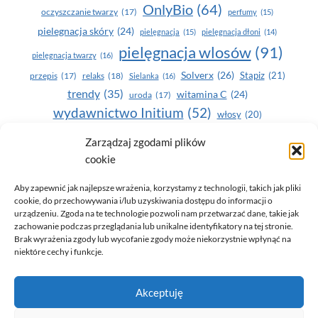
OnlyBio
(64)
oczyszczanie twarzy
(17)
perfumy
(15)
pielegnacja skóry
(24)
pielęgnacja
(15)
pielęgnacja dłoni
(14)
pielęgnacja wlosów
(91)
pielęgnacja twarzy
(16)
Solverx
(26)
Stapiz
(21)
przepis
(17)
relaks
(18)
Sielanka
(16)
trendy
(35)
witamina C
(24)
uroda
(17)
wydawnictwo Initium
(52)
włosy
(20)
Yasumi
(164)
zdrowe zęby
(20)
Zarządzaj zgodami plików
cookie
zdrowie
(135)
Aby zapewnić jak najlepsze wrażenia, korzystamy z technologii, takich jak pliki
cookie, do przechowywania i/lub uzyskiwania dostępu do informacji o
urządzeniu. Zgoda na te technologie pozwoli nam przetwarzać dane, takie jak
zachowanie podczas przeglądania lub unikalne identyfikatory na tej stronie.
Brak wyrażenia zgody lub wycofanie zgody może niekorzystnie wpłynąć na
niektóre cechy i funkcje.
© 2026 Only You - portal dla kobiet (uroda, moda, zdrowie)
Akceptuję
opracowanie:
AZDOBRESTRONY