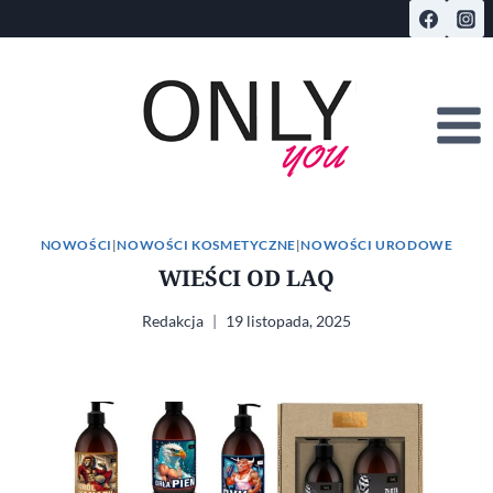
Przejdź
do
treści
NOWOŚCI
|
NOWOŚCI KOSMETYCZNE
|
NOWOŚCI URODOWE
WIEŚCI OD LAQ
Redakcja
19 listopada, 2025