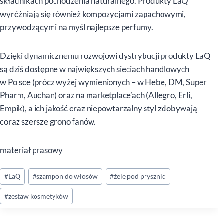
składnikach pochodzenia naturalnego. Produkty LaQ
wyróżniają się również kompozycjami zapachowymi,
przywodzącymi na myśl najlepsze perfumy.
Dzięki dynamicznemu rozwojowi dystrybucji produkty LaQ
są dziś dostępne w największych sieciach handlowych
w Polsce (prócz wyżej wymienionych – w Hebe, DM, Super
Pharm, Auchan) oraz na marketplace’ach (Allegro, Erli,
Empik), a ich jakość oraz niepowtarzalny styl zdobywają
coraz szersze grono fanów.
materiał prasowy
Tagi
#
LaQ
#
szampon do włosów
#
żele pod prysznic
wpisu:
#
zestaw kosmetyków