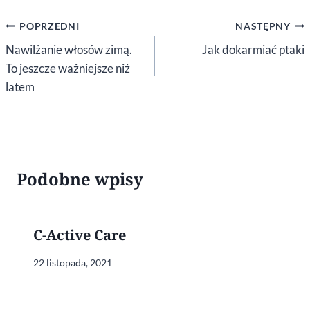
Nawigacja
POPRZEDNI
NASTĘPNY
wpisu
Nawilżanie włosów zimą.
Jak dokarmiać ptaki
To jeszcze ważniejsze niż
latem
Podobne wpisy
C-Active Care
22 listopada, 2021