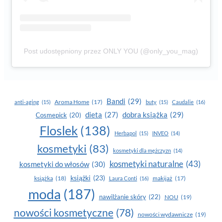
Post udostępniony przez ONLY YOU (@only_you_mag)
Bandi
(29)
Aroma Home
(17)
anti-aging
(15)
buty
(15)
Caudalie
(16)
dobra książka
(29)
dieta
(27)
Cosmepick
(20)
Floslek
(138)
Herbapol
(15)
INVEO
(14)
kosmetyki
(83)
kosmetyki dla mężczyzn
(14)
kosmetyki naturalne
(43)
kosmetyki do włosów
(30)
książki
(23)
książka
(18)
makijaż
(17)
Laura Conti
(16)
moda
(187)
nawilżanie skóry
(22)
NOU
(19)
nowości kosmetyczne
(78)
nowości wydawnicze
(19)