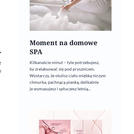
Moment na domowe
SPA
e
Kilkanaście minut – tyle potrzebujesz,
by zrelaksować się pod prysznicem.
w
Wystarczy, że otulisz ciało miękką niczym
chmurka, pachnącą pianką, delikatnie
je wymasujesz i spłuczesz letnią...