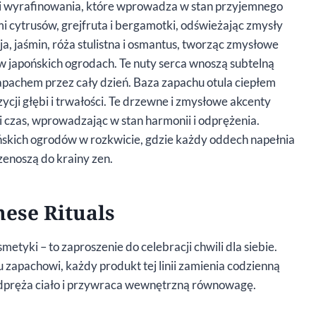
i i wyrafinowania, które wprowadza w stan przyjemnego
i cytrusów, grejfruta i bergamotki, odświeżając zmysły
ja, jaśmin, róża stulistna i osmantus, tworząc zmysłowe
w japońskich ogrodach. Te nuty serca wnoszą subtelną
apachem przez cały dzień. Baza zapachu otula ciepłem
cji głębi i trwałości. Te drzewne i zmysłowe akcenty
i czas, wprowadzając w stan harmonii i odprężenia.
ńskich ogrodów w rozkwicie, gdzie każdy oddech napełnia
zenoszą do krainy zen.
nese Rituals
smetyki – to zaproszenie do celebracji chwili dla siebie.
zapachowi, każdy produkt tej linii zamienia codzienną
 odpręża ciało i przywraca wewnętrzną równowagę.