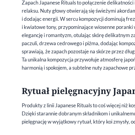
Zapach Japanese Rituals to połączenie delikatnośc
relaksu. Nuty głowy otwierają się świeżymi akordam
i dodając energii. W sercu kompozycji dominują frez
i kwiatowe tony, przypominające wiosenne poranki 
elegancję i romantyzm, otulając skórę delikatnym z
paczuli, drzewa cedrowego i piżma, dodając kompozy
sprawiają, że zapach pozostaje na skórze przez dług
Ta unikalna kompozycja przywołuje atmosferę japo
harmonią i spokojem, a subtelne nuty zapachowe pr
Rytuał pielęgnacyjny Japa
Produkty z linii Japanese Rituals to coś więcej niż ko
Dzięki starannie dobranym składnikom i unikalnemu 
pielęgnację w wyjątkowy rytuał, który koi zmysły,