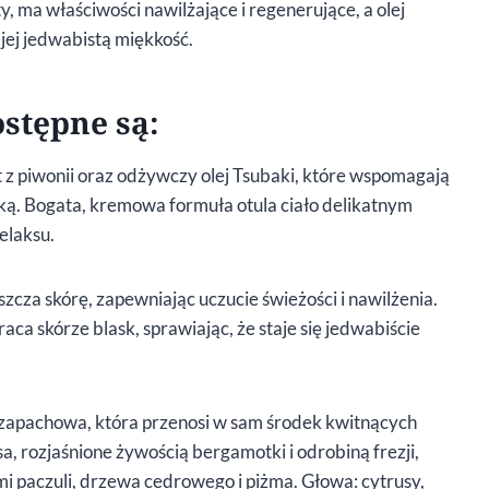
, ma właściwości nawilżające i regenerujące, a olej
jej jedwabistą miękkość.
ostępne są:
t z piwonii oraz odżywczy olej Tsubaki, które wspomagają
dką. Bogata, kremowa formuła otula ciało delikatnym
elaksu.
szcza skórę, zapewniając uczucie świeżości i nawilżenia.
raca skórze blask, sprawiając, że staje się jedwabiście
zapachowa, która przenosi w sam środek kwitnących
a, rozjaśnione żywością bergamotki i odrobiną frezji,
 paczuli, drzewa cedrowego i piżma. Głowa: cytrusy,