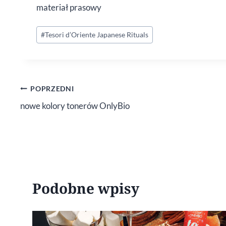
materiał prasowy
Tagi
#
Tesori d’Oriente Japanese Rituals
wpisu:
Nawigacja
POPRZEDNI
nowe kolory tonerów OnlyBio
wpisu
Podobne wpisy