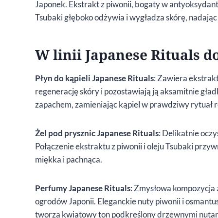
Japonek. Ekstrakt z piwonii, bogaty w antyoksydanty
Tsubaki głęboko odżywia i wygładza skórę, nadając 
W linii Japanese Rituals d
Płyn do kąpieli Japanese Rituals
: Zawiera ekstrak
regenerację skóry i pozostawiają ją aksamitnie gła
zapachem, zamieniając kąpiel w prawdziwy rytuał r
Żel pod prysznic Japanese Rituals
: Delikatnie oczy
Połączenie ekstraktu z piwonii i oleju Tsubaki przyw
miękka i pachnąca.
Perfumy Japanese Rituals
: Zmysłowa kompozycja 
ogrodów Japonii. Eleganckie nuty piwonii i osmantus
tworzą kwiatowy ton podkreślony drzewnymi nutami