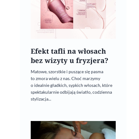
Efekt tafli na włosach
bez wizyty u fryzjera?
Matowe, szorstkie i puszące się pasma
to zmora wielu z nas. Choć marzymy
Wool So Cool
o idealnie gładkich, sypkich włosach, które
spektakularnie odbijają światło, codzienna
28 października, 2024
stylizacja...