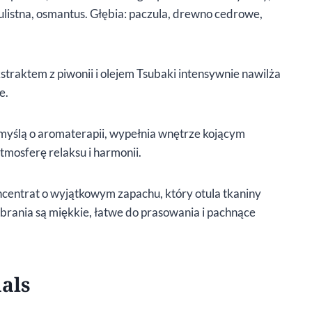
stulistna, osmantus. Głębia: paczula, drewno cedrowe,
kstraktem z piwonii i olejem Tsubaki intensywnie nawilża
e.
 myślą o aromaterapii, wypełnia wnętrze kojącym
mosferę relaksu i harmonii.
ncentrat o wyjątkowym zapachu, który otula tkaniny
brania są miękkie, łatwe do prasowania i pachnące
uals