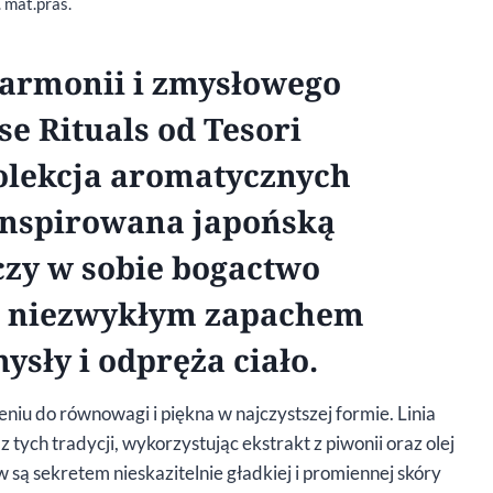
. mat.pras.
harmonii i zmysłowego
se Rituals od Tesori
kolekcja aromatycznych
inspirowana japońską
ączy w sobie bogactwo
 z niezwykłym zapachem
ysły i odpręża ciało.
żeniu do równowagi i piękna w najczystszej formie. Linia
z tych tradycji, wykorzystując ekstrakt z piwonii oraz olej
 są sekretem nieskazitelnie gładkiej i promiennej skóry