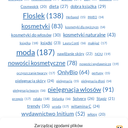
dobra książka
(29)
dieta
(27)
Cosmepick
(20)
Floslek
(138)
Herbapol
(15)
INVEO
(14)
kosmetyki
(83)
kosmetyki dla mężczyzn
(14)
kosmetyki naturalne
(43)
kosmetyki do włosów
(30)
książki
(23)
książka
(18)
makijaż
(17)
Laura Conti
(16)
moda
(187)
nawilżanie skóry
(22)
NOU
(19)
nowości kosmetyczne
(78)
nowości wydawnicze
(19)
OnlyBio
(64)
oczyszczanie twarzy
(17)
perfumy
(15)
pielegnacja skóry
(24)
pielęgnacja
(15)
pielęgnacja dłoni
(14)
pielęgnacja wlosów
(91)
pielęgnacja twarzy
(16)
Solverx
(26)
Stapiz
(21)
przepis
(17)
relaks
(18)
Sielanka
(16)
trendy
(35)
witamina C
(24)
uroda
(17)
wydawnictwo Initium
(52)
włosy
(20)
Yasumi
(164)
zdrowe zęby
(20)
Zarządzaj zgodami plików