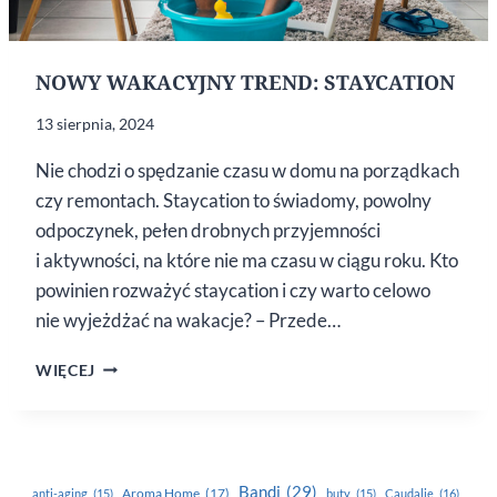
NOWY WAKACYJNY TREND: STAYCATION
13 sierpnia, 2024
Nie chodzi o spędzanie czasu w domu na porządkach
czy remontach. Staycation to świadomy, powolny
odpoczynek, pełen drobnych przyjemności
i aktywności, na które nie ma czasu w ciągu roku. Kto
powinien rozważyć staycation i czy warto celowo
nie wyjeżdżać na wakacje? – Przede…
NOWY
WIĘCEJ
WAKACYJNY
TREND:
STAYCATION
Bandi
(29)
Aroma Home
(17)
anti-aging
(15)
buty
(15)
Caudalie
(16)