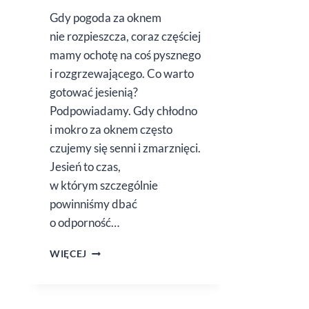
Gdy pogoda za oknem
nie rozpieszcza, coraz częściej
mamy ochotę na coś pysznego
i rozgrzewającego. Co warto
gotować jesienią?
Podpowiadamy. Gdy chłodno
i mokro za oknem często
czujemy się senni i zmarznięci.
Jesień to czas,
w którym szczególnie
powinniśmy dbać
o odporność…
ROZGRZEWAJĄCE
WIĘCEJ
POTRAWY
NA JESIENNE
WIECZORY