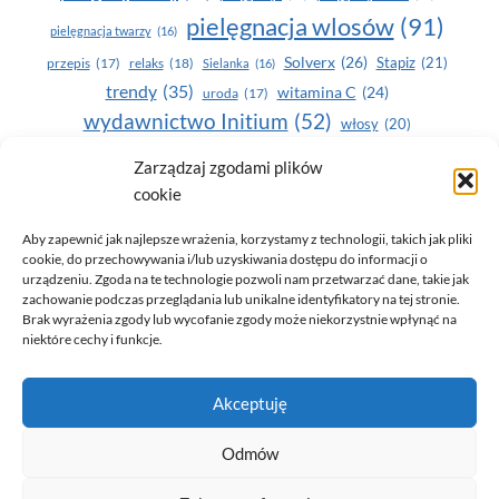
pielęgnacja wlosów
(91)
pielęgnacja twarzy
(16)
Solverx
(26)
Stapiz
(21)
przepis
(17)
relaks
(18)
Sielanka
(16)
trendy
(35)
witamina C
(24)
uroda
(17)
wydawnictwo Initium
(52)
włosy
(20)
Yasumi
(164)
zdrowe zęby
(20)
Zarządzaj zgodami plików
cookie
zdrowie
(135)
Aby zapewnić jak najlepsze wrażenia, korzystamy z technologii, takich jak pliki
cookie, do przechowywania i/lub uzyskiwania dostępu do informacji o
urządzeniu. Zgoda na te technologie pozwoli nam przetwarzać dane, takie jak
zachowanie podczas przeglądania lub unikalne identyfikatory na tej stronie.
Brak wyrażenia zgody lub wycofanie zgody może niekorzystnie wpłynąć na
niektóre cechy i funkcje.
© 2026 Only You - portal dla kobiet (uroda, moda, zdrowie)
Akceptuję
opracowanie:
AZDOBRESTRONY
Odmów