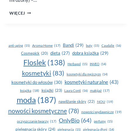
FRITATTA
WIĘCEJ
Z PATELNI
–
BRUKSELKI
Z GROSZKIEM
POD SEROWĄ
Bandi
(29)
Aroma Home
(17)
anti-aging
(15)
buty
(15)
Caudalie
(16)
PIERZYNKĄ
dobra książka
(29)
dieta
(27)
Cosmepick
(20)
Floslek
(138)
Herbapol
(15)
INVEO
(14)
kosmetyki
(83)
kosmetyki dla mężczyzn
(14)
kosmetyki naturalne
(43)
kosmetyki do włosów
(30)
książki
(23)
książka
(18)
makijaż
(17)
Laura Conti
(16)
moda
(187)
nawilżanie skóry
(22)
NOU
(19)
nowości kosmetyczne
(78)
nowości wydawnicze
(19)
OnlyBio
(64)
oczyszczanie twarzy
(17)
perfumy
(15)
pielegnacja skóry
(24)
pielęgnacja
(15)
pielęgnacja dłoni
(14)