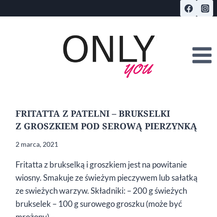
Przejdź
do
treści
FRITATTA Z PATELNI – BRUKSELKI
Z GROSZKIEM POD SEROWĄ PIERZYNKĄ
2 marca, 2021
Fritatta z brukselką i groszkiem jest na powitanie
wiosny. Smakuje ze świeżym pieczywem lub sałatką
ze swieżych warzyw. Składniki: – 200 g świeżych
brukselek – 100 g surowego groszku (może być
mrożony) –…