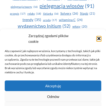
pielęgnacja wlosów
(91)
pielęgnacja twarzy
(16)
Solverx
(26)
Stapiz
(21)
przepis
(17)
relaks
(18)
Sielanka
(16)
trendy
(35)
witamina C
(24)
uroda
(17)
wydawnictwo Initium
(52)
włosy
(20)
Yasumi
(164)
zdrowe zęby
(20)
Zarządzaj zgodami plików
cookie
zdrowie
(135)
Aby zapewnić jak najlepsze wrażenia, korzystamy z technologii, takich jak pliki
cookie, do przechowywania i/lub uzyskiwania dostępu do informacji o
urządzeniu. Zgoda na te technologie pozwoli nam przetwarzać dane, takie jak
zachowanie podczas przeglądania lub unikalne identyfikatory na tej stronie.
Brak wyrażenia zgody lub wycofanie zgody może niekorzystnie wpłynąć na
niektóre cechy i funkcje.
© 2026 Only You - portal dla kobiet (uroda, moda, zdrowie)
Akceptuję
opracowanie:
AZDOBRESTRONY
Odmów