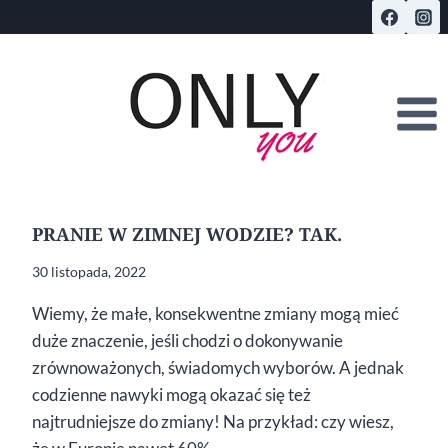
Przejdź
do
treści
PRANIE W ZIMNEJ WODZIE? TAK.
30 listopada, 2022
Wiemy, że małe, konsekwentne zmiany mogą mieć
duże znaczenie, jeśli chodzi o dokonywanie
zrównoważonych, świadomych wyborów. A jednak
codzienne nawyki mogą okazać się też
najtrudniejsze do zmiany! Na przykład: czy wiesz,