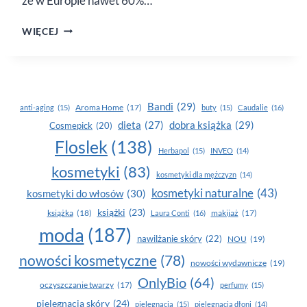
że w Europie nawet 60%…
PRANIE
WIĘCEJ
W ZIMNEJ
WODZIE?
TAK.
Bandi
(29)
Aroma Home
(17)
anti-aging
(15)
buty
(15)
Caudalie
(16)
dobra książka
(29)
dieta
(27)
Cosmepick
(20)
Floslek
(138)
Herbapol
(15)
INVEO
(14)
kosmetyki
(83)
kosmetyki dla mężczyzn
(14)
kosmetyki naturalne
(43)
kosmetyki do włosów
(30)
książki
(23)
książka
(18)
makijaż
(17)
Laura Conti
(16)
moda
(187)
nawilżanie skóry
(22)
NOU
(19)
nowości kosmetyczne
(78)
nowości wydawnicze
(19)
OnlyBio
(64)
oczyszczanie twarzy
(17)
perfumy
(15)
pielegnacja skóry
(24)
pielęgnacja
(15)
pielęgnacja dłoni
(14)