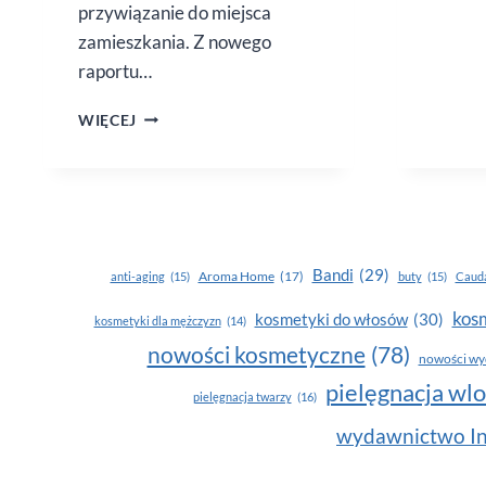
przywiązanie do miejsca
zamieszkania. Z nowego
raportu…
PRACA
WIĘCEJ
POD PALMAMI.
CZY WSZYSCY
O NIEJ
MARZĄ?
Bandi
(29)
Aroma Home
(17)
anti-aging
(15)
buty
(15)
Cauda
kosm
kosmetyki do włosów
(30)
kosmetyki dla mężczyzn
(14)
nowości kosmetyczne
(78)
nowości wy
pielęgnacja wl
pielęgnacja twarzy
(16)
wydawnictwo In