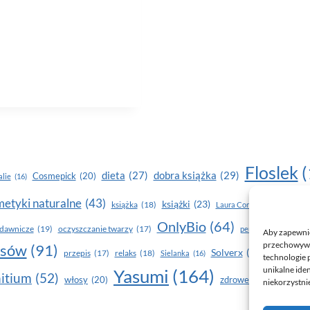
Floslek
(
dobra książka
(29)
dieta
(27)
Cosmepick
(20)
lie
(16)
etyki naturalne
(43)
książki
(23)
książka
(18)
makijaż
Laura Conti
(16)
OnlyBio
(64)
piel
dawnicze
(19)
oczyszczanie twarzy
(17)
perfumy
(15)
Aby zapewnić 
przechowywan
osów
(91)
Solverx
(26)
Stapiz
(21
przepis
(17)
relaks
(18)
Sielanka
(16)
technologie 
unikalne ide
Yasumi
(164)
z
itium
(52)
włosy
(20)
zdrowe zęby
(20)
niekorzystnie