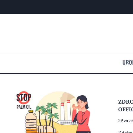
Przejdź
do
treści
URO
ZDRO
OFFI
29 wrze
Zdalny