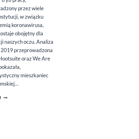
dzony przez wiele
instytucji, w związku
emią koronawirusa,
zostaje obojętny dla
ji naszych oczu. Analiza
l 2019 przeprowadzona
Hootsuite oraz We Are
 pokazała,
tystyczny mieszkaniec
iemskiej…
ZDROWE
J
OCZY
A HOME
OFFICE