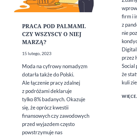
wprowa
firm i 
z pand
PRACA POD PALMAMI.
nie po
CZY WSZYSCY O NIEJ
kondyc
MARZĄ?
Digita
15 lutego, 2023
przez 
Social
Moda na cyfrowy nomadyzm
że sta
dotarła także do Polski.
kuli z
Ale łączenie pracy zdalnej
z podróżami deklaruje
WIĘCE
tylko 8% badanych. Okazuje
się, że oprócz kwestii
finansowych czy zawodowych
przed wyjazdem często
powstrzymuje nas