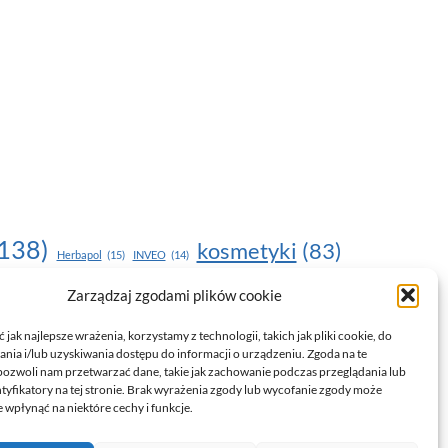
138)
kosmetyki
(83)
Herbapol
(15)
INVEO
(14)
moda
(187)
Zarządzaj zgodami plików cookie
nawilżanie skóry
(22)
(17)
NOU
(19)
egnacja skóry
(24)
pielęgnacja
(15)
pielęgnacja dłoni
(14)
jak najlepsze wrażenia, korzystamy z technologii, takich jak pliki cookie, do
ia i/lub uzyskiwania dostępu do informacji o urządzeniu. Zgoda na te
trendy
(35)
witamina C
(24)
)
uroda
(17)
pozwoli nam przetwarzać dane, takie jak zachowanie podczas przeglądania lub
ntyfikatory na tej stronie. Brak wyrażenia zgody lub wycofanie zgody może
drowie
(135)
 wpłynąć na niektóre cechy i funkcje.