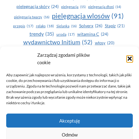
pielegnacja skóry
(24)
pielęgnacja
(15)
pielęgnacja dłoni
(14)
pielęgnacja wlosów
(91)
pielęgnacja twarzy
(16)
Solverx
(26)
Stapiz
(21)
przepis
(17)
relaks
(18)
Sielanka
(16)
trendy
(35)
witamina C
(24)
uroda
(17)
wydawnictwo Initium
(52)
włosy
(20)
Yasumi
(164)
zdrowe zęby
(20)
Zarządzaj zgodami plików
cookie
zdrowie
(135)
Aby zapewnić jak najlepsze wrażenia, korzystamy z technologii, takich jak pliki
cookie, do przechowywania i/lub uzyskiwania dostępu do informacji o
urządzeniu. Zgoda na te technologie pozwoli nam przetwarzać dane, takie jak
zachowanie podczas przeglądania lub unikalne identyfikatory na tej stronie.
Brak wyrażenia zgody lub wycofanie zgody może niekorzystnie wpłynąć na
niektóre cechy i funkcje.
© 2026 Only You - portal dla kobiet (uroda, moda, zdrowie)
Akceptuję
opracowanie:
AZDOBRESTRONY
Odmów