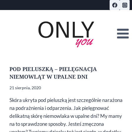
Przejdź
do
treści
POD PIELUSZKĄ – PIELĘGNACJA
NIEMOWLĄT W UPALNE DNI
21 sierpnia, 2020
Skóra ukryta pod pieluszką jest szczególnie narażona
na podrażnienia i odparzenia. Jak pielęgnować
delikatną skórę niemowlaka w upalne dni? My mamy
na to sprawdzone sposoby. Jesteś zmęczona
upałem? Twojemu dziecku też jest ciepło, w dodatku