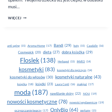
musi…
POD PIELUSZKĄ
WIĘCEJ
–
PIELĘGNACJA
NIEMOWLĄT
W UPALNE
DNI
Bandi
(29)
Aroma Home
(17)
anti-aging
(15)
buty
(15)
Caudalie
(16)
dobra książka
(29)
dieta
(27)
Cosmepick
(20)
Floslek
(138)
Herbapol
(15)
INVEO
(14)
kosmetyki
(83)
kosmetyki dla mężczyzn
(14)
kosmetyki naturalne
(43)
kosmetyki do włosów
(30)
książki
(23)
książka
(18)
makijaż
(17)
Laura Conti
(16)
moda
(187)
nawilżanie skóry
(22)
NOU
(19)
nowości kosmetyczne
(78)
nowości wydawnicze
(19)
OnlyBio
(64)
oczyszczanie twarzy
(17)
perfumy
(15)