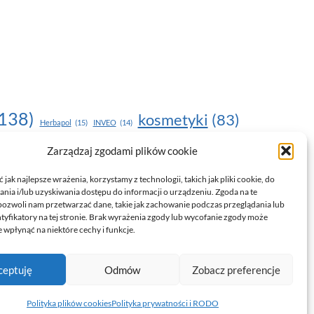
138)
kosmetyki
(83)
Herbapol
(15)
INVEO
(14)
moda
(187)
Zarządzaj zgodami plików cookie
nawilżanie skóry
(22)
(17)
NOU
(19)
egnacja skóry
(24)
pielęgnacja
(15)
pielęgnacja dłoni
(14)
jak najlepsze wrażenia, korzystamy z technologii, takich jak pliki cookie, do
ia i/lub uzyskiwania dostępu do informacji o urządzeniu. Zgoda na te
trendy
(35)
witamina C
(24)
)
uroda
(17)
pozwoli nam przetwarzać dane, takie jak zachowanie podczas przeglądania lub
ntyfikatory na tej stronie. Brak wyrażenia zgody lub wycofanie zgody może
drowie
(135)
 wpłynąć na niektóre cechy i funkcje.
ceptuję
Odmów
Zobacz preferencje
Polityka prywatności i RODO
Polityka plików cookies (EU)
Polityka plików cookies
Polityka prywatności i RODO