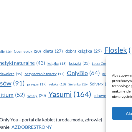
Floslek
(
dobra książka
(29)
dieta
(27)
Cosmepick
(20)
lie
(16)
etyki naturalne
(43)
książki
(23)
książka
(18)
makijaż
Laura Conti
(16)
OnlyBio
(64)
piel
dawnicze
(19)
oczyszczanie twarzy
(17)
perfumy
(15)
Aby zapewnić 
przechowywan
osów
(91)
Solverx
(26)
Stapiz
(21
przepis
(17)
relaks
(18)
Sielanka
(16)
technologie 
unikalne ide
Yasumi
(164)
z
itium
(52)
włosy
(20)
zdrowe zęby
(20)
niekorzystnie
Ak
nly You - portal dla kobiet (uroda, moda, zdrowie)
anie:
AZDOBRESTRONY