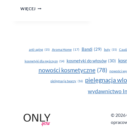
CZYM
WIĘCEJ
WYPOLEROWAĆ
CERĘ
WRAŻLIWĄ?
Bandi
(29)
Aroma Home
(17)
anti-aging
(15)
buty
(15)
Cauda
kosm
kosmetyki do włosów
(30)
kosmetyki dla mężczyzn
(14)
nowości kosmetyczne
(78)
nowości wy
pielęgnacja wl
pielęgnacja twarzy
(16)
wydawnictwo In
© 2026 O
opracow