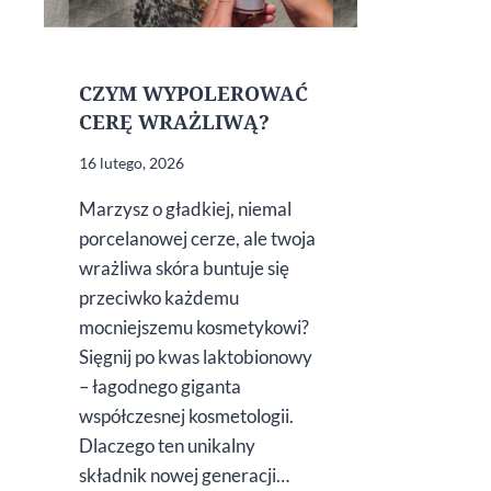
CZYM WYPOLEROWAĆ
CERĘ WRAŻLIWĄ?
16 lutego, 2026
Marzysz o gładkiej, niemal
porcelanowej cerze, ale twoja
wrażliwa skóra buntuje się
przeciwko każdemu
mocniejszemu kosmetykowi?
Sięgnij po kwas laktobionowy
– łagodnego giganta
współczesnej kosmetologii.
Dlaczego ten unikalny
składnik nowej generacji…