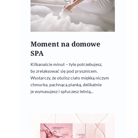
Moment na domowe
SPA
Kilkanaście minut – tyle potrzebujesz,
by zrelaksować się pod prysznicem.
Wystarczy, że otulisz ciało miękką niczym
chmurka, pachnącą pianką, delikatnie
je wymasujesz i spłuczesz letnią...