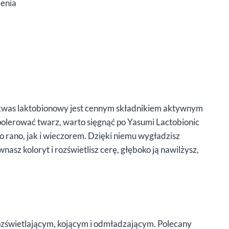
ienia
 kwas laktobionowy jest cennym składnikiem aktywnym
olerować twarz, warto sięgnąć po Yasumi Lactobionic
rano, jak i wieczorem. Dzięki niemu wygładzisz
asz koloryt i rozświetlisz cerę, głęboko ją nawilżysz,
ozświetlającym, kojącym i odmładzającym. Polecany