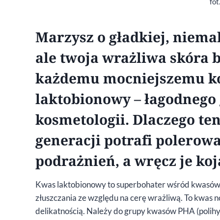
fot
Marzysz o gładkiej, niema
ale twoja wrażliwa skóra 
każdemu mocniejszemu ko
laktobionowy – łagodnego 
kosmetologii. Dlaczego te
generacji potrafi polerow
podrażnień, a wręcz je koj
Kwas laktobionowy to superbohater wśród kwasów, sz
złuszczania ze względu na cerę wrażliwą. To kwas n
delikatnością. Należy do grupy kwasów PHA (polihy