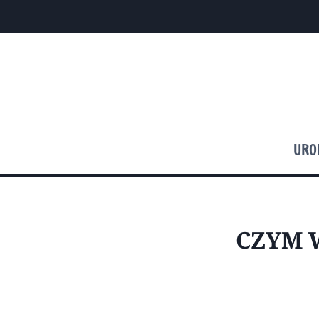
Przejdź
do
treści
URO
CZYM 