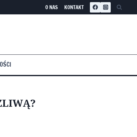
O NAS
KONTAKT
OŚCI
ŻLIWĄ?