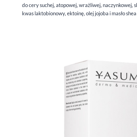
do cery suchej, atopowej, wrażliwej, naczynkowej, 
kwas laktobionowy, ektoinę, olej jojoba i masło she