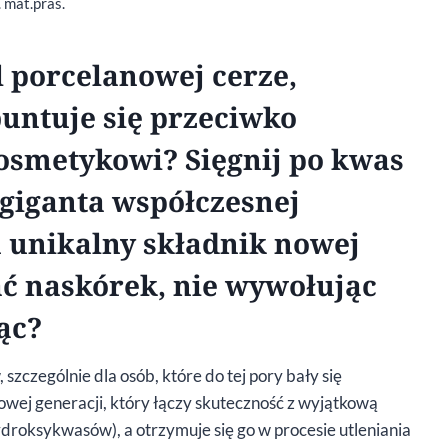
. mat.pras.
l porcelanowej cerze,
buntuje się przeciwko
smetykowi? Sięgnij po kwas
giganta współczesnej
n unikalny składnik nowej
ać naskórek, nie wywołując
ąc?
czególnie dla osób, które do tej pory bały się
owej generacji, który łączy skuteczność z wyjątkową
droksykwasów), a otrzymuje się go w procesie utleniania