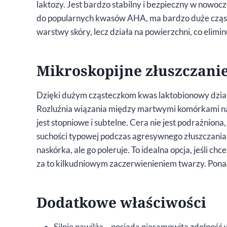
laktozy. Jest bardzo stabilny i bezpieczny w nowo
do popularnych kwasów AHA, ma bardzo duże cząste
warstwy skóry, lecz działa na powierzchni, co elimi
Mikroskopijne złuszczanie
Dzięki dużym cząsteczkom kwas laktobionowy dział
Rozluźnia wiązania między martwymi komórkami nask
jest stopniowe i subtelne. Cera nie jest podrażniona,
suchości typowej podczas agresywnego złuszczania,
naskórka, ale go poleruje. To idealna opcja, jeśli chc
za to kilkudniowym zaczerwienieniem twarzy. Ponad
Dodatkowe właściwości
Silnie nawilża – posiada niesamowitą zdolność