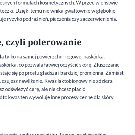
czesnych formułach kosmetycznych. W przeciwieństwie
czki. Dzięki temu nie wnika gwałtownie w głębokie
nuje ryzyko podrażnień, pieczenia czy zaczerwienienia.
, czyli polerowanie
a tylko na samej powierzchni rogowej naskórka.
órka, co pozwala łatwiej oczyścić skórę. Złuszczanie
 staje się po prostu gładsza i bardziej promienna. Zamiast
 czujesz nawilżenie. Kwas laktobionowy nie zdziera
esz odświeżyć cerę, ale nie chcesz płacić
to kwas ten wywołuje inne procesy cenne dla skóry.
 wiązania wody w naskórku. Tworzy na skórze film,