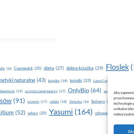
Floslek
(
dobra książka
(29)
dieta
(27)
Cosmepick
(20)
lie
(16)
etyki naturalne
(43)
książki
(23)
książka
(18)
makijaż
Laura Conti
(16)
OnlyBio
(64)
piel
dawnicze
(19)
oczyszczanie twarzy
(17)
perfumy
(15)
Aby zapewnić 
przechowywan
osów
(91)
Solverx
(26)
Stapiz
(21
przepis
(17)
relaks
(18)
Sielanka
(16)
technologie 
unikalne ide
Yasumi
(164)
z
itium
(52)
włosy
(20)
zdrowe zęby
(20)
niekorzystnie
Ak