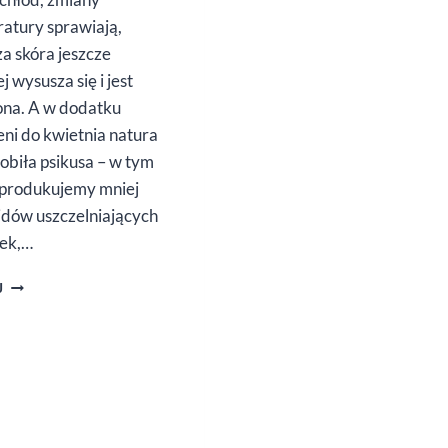
atury sprawiają,
za skóra jeszcze
j wysusza się i jest
ona. A w dodatku
ieni do kwietnia natura
obiła psikusa – w tym
 produkujemy mniej
dów uszczelniających
ek,…
PIELĘGNACJA
J
DŁONI
ZIMĄ