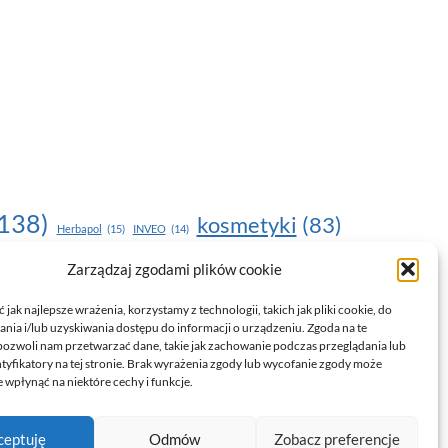
138)
kosmetyki
(83)
Herbapol
(15)
INVEO
(14)
moda
(187)
Zarządzaj zgodami plików cookie
nawilżanie skóry
(22)
(17)
NOU
(19)
egnacja skóry
(24)
pielęgnacja
(15)
pielęgnacja dłoni
(14)
jak najlepsze wrażenia, korzystamy z technologii, takich jak pliki cookie, do
ia i/lub uzyskiwania dostępu do informacji o urządzeniu. Zgoda na te
trendy
(35)
witamina C
(24)
)
uroda
(17)
pozwoli nam przetwarzać dane, takie jak zachowanie podczas przeglądania lub
ntyfikatory na tej stronie. Brak wyrażenia zgody lub wycofanie zgody może
drowie
(135)
 wpłynąć na niektóre cechy i funkcje.
ceptuję
Odmów
Zobacz preferencje