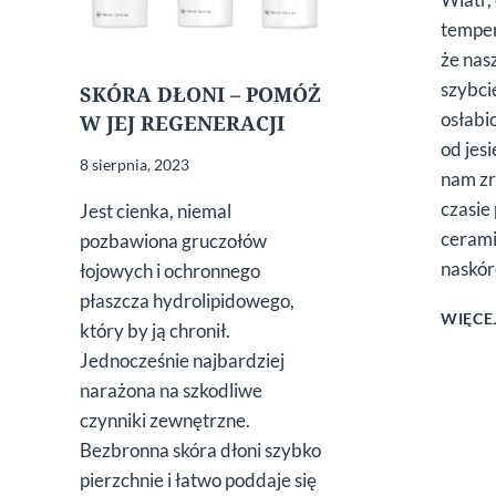
temper
że nas
szybcie
SKÓRA DŁONI – POMÓŻ
osłabi
W JEJ REGENERACJI
od jes
8 sierpnia, 2023
nam zr
czasie
Jest cienka, niemal
cerami
pozbawiona gruczołów
naskór
łojowych i ochronnego
płaszcza hydrolipidowego,
WIĘCE
który by ją chronił.
Jednocześnie najbardziej
narażona na szkodliwe
czynniki zewnętrzne.
Bezbronna skóra dłoni szybko
pierzchnie i łatwo poddaje się