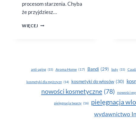
procesom starzenia. Chyba
że przyjdziesz…
SKÓRA
WIĘCEJ
DŁONI
–
POMÓŻ
W JEJ
REGENERACJI
Bandi
(29)
Aroma Home
(17)
anti-aging
(15)
buty
(15)
Cauda
kosm
kosmetyki do włosów
(30)
kosmetyki dla mężczyzn
(14)
nowości kosmetyczne
(78)
nowości wy
pielęgnacja wl
pielęgnacja twarzy
(16)
wydawnictwo In