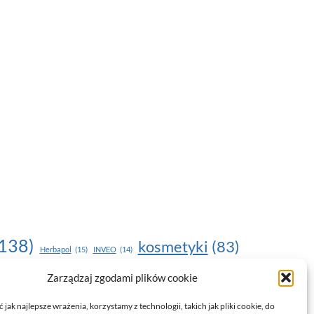
138)
kosmetyki
(83)
Herbapol
(15)
INVEO
(14)
moda
(187)
Zarządzaj zgodami plików cookie
nawilżanie skóry
(22)
(17)
NOU
(19)
egnacja skóry
(24)
pielęgnacja
(15)
pielęgnacja dłoni
(14)
jak najlepsze wrażenia, korzystamy z technologii, takich jak pliki cookie, do