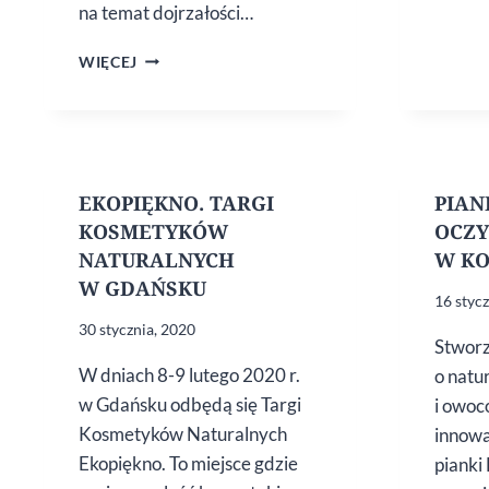
na temat dojrzałości…
CO POWINNAŚ
WIĘCEJ
WIEDZIEĆ
O MENOPAUZIE
EKOPIĘKNO. TARGI
PIAN
KOSMETYKÓW
OCZY
NATURALNYCH
W KO
W GDAŃSKU
16 styc
30 stycznia, 2020
Stworz
W dniach 8-9 lutego 2020 r.
o natu
w Gdańsku odbędą się Targi
i owoc
Kosmetyków Naturalnych
innowa
Ekopiękno. To miejsce gdzie
pianki