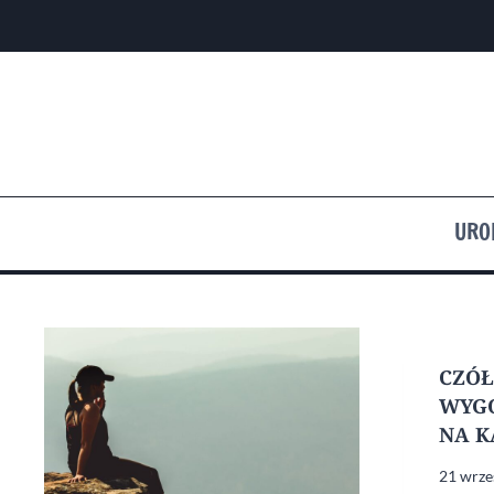
Przejdź
do
treści
URO
CZÓŁ
WYG
NA K
21 wrze