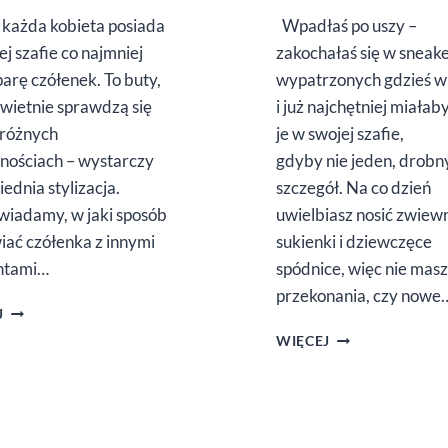
każda kobieta posiada
Wpadłaś po uszy –
ej szafie co najmniej
zakochałaś się w sneak
parę czółenek. To buty,
wypatrzonych gdzieś w 
świetnie sprawdzą się
i już najchętniej miałab
różnych
je w swojej szafie,
znościach – wystarczy
gdyby nie jeden, drobn
ednia stylizacja.
szczegół. Na co dzień
iadamy, w jaki sposób
uwielbiasz nosić zwiew
iać czółenka z innymi
sukienki i dziewczęce
ntami…
spódnice, więc nie masz
przekonania, czy nowe
CZÓŁENKA
J
DAMSKIE
JAKIE
WIĘCEJ
–
SNEAKERSY
WYGODNE
WYBRAĆ
BUTY
DO SUKIENKI
NA KAŻDĄ
LUB
OKAZJĘ
SPÓDNICY?