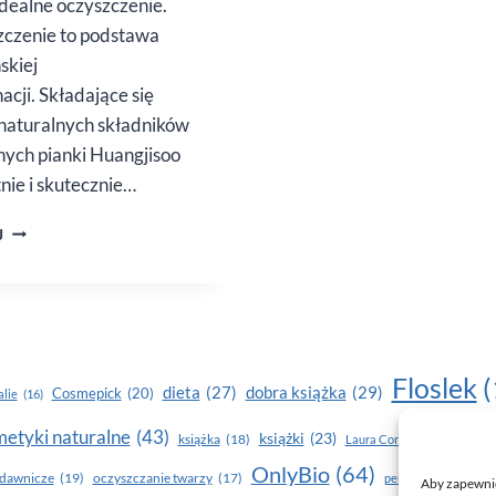
idealne oczyszczenie.
czenie to podstawa
skiej
acji. Składające się
naturalnych składników
ych pianki Huangjisoo
tnie i skutecznie…
PIANKI
J
HUANGJISOO.
OCZYSZCZANIE
W KOREAŃSKIM
STYLU
Floslek
(
dobra książka
(29)
dieta
(27)
Cosmepick
(20)
lie
(16)
etyki naturalne
(43)
książki
(23)
książka
(18)
makijaż
Laura Conti
(16)
OnlyBio
(64)
piel
dawnicze
(19)
oczyszczanie twarzy
(17)
perfumy
(15)
Aby zapewnić 