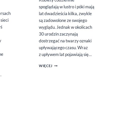
spoglądają w lustro i póki mają
ersach
lat dwadzieścia kilka, zwykle
sieci
są zadowolone ze swojego
yś
wyglądu. Jednak w okolicach
30 urodzin zaczynają
y
dostrzegać na twarzy oznaki
upływającego czasu. Wraz
ne
z upływem lat pojawiają się…
KREMY
WIĘCEJ
POD OCZY
…
–
RANKING