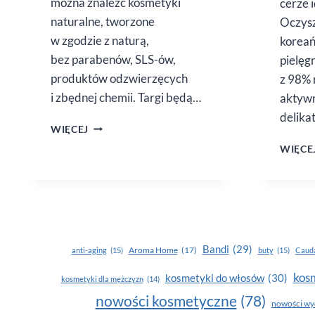
można znaleźć kosmetyki
cerze 
naturalne, tworzone
Oczysz
w zgodzie z naturą,
koreań
bez parabenów, SLS-ów,
pielęgn
produktów odzwierzęcych
z 98% 
i zbędnej chemii. Targi będą…
aktywn
delika
EKOPIĘKNO.
WIĘCEJ
TARGI
WIĘCE
KOSMETYKÓW
NATURALNYCH
W GDAŃSKU
Bandi
(29)
Aroma Home
(17)
anti-aging
(15)
buty
(15)
Cauda
kosm
kosmetyki do włosów
(30)
kosmetyki dla mężczyzn
(14)
nowości kosmetyczne
(78)
nowości wy