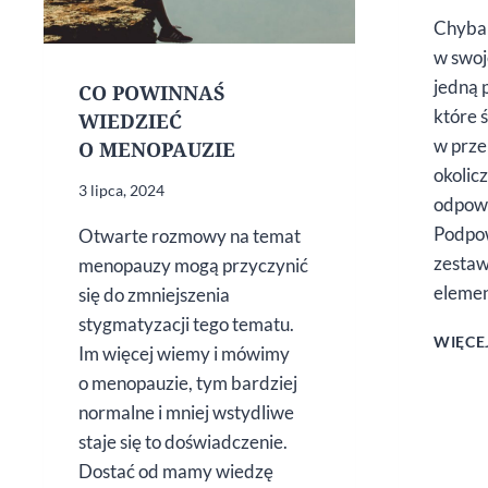
Chyba 
w swoj
jedną 
CO POWINNAŚ
które 
WIEDZIEĆ
w prze
O MENOPAUZIE
okolic
3 lipca, 2024
odpowi
Podpow
Otwarte rozmowy na temat
zestaw
menopauzy mogą przyczynić
eleme
się do zmniejszenia
stygmatyzacji tego tematu.
WIĘCE
Im więcej wiemy i mówimy
o menopauzie, tym bardziej
normalne i mniej wstydliwe
staje się to doświadczenie.
Dostać od mamy wiedzę