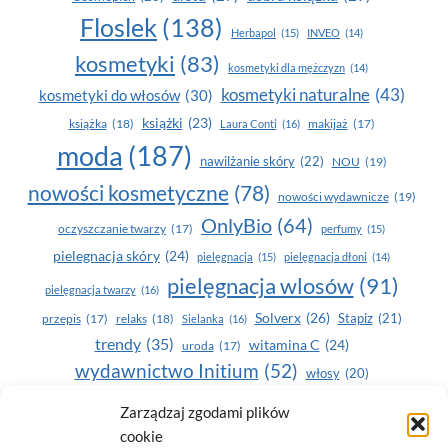
Floslek
(138)
Herbapol
(15)
INVEO
(14)
kosmetyki
(83)
kosmetyki dla mężczyzn
(14)
kosmetyki naturalne
(43)
kosmetyki do włosów
(30)
książki
(23)
książka
(18)
makijaż
(17)
Laura Conti
(16)
moda
(187)
nawilżanie skóry
(22)
NOU
(19)
nowości kosmetyczne
(78)
nowości wydawnicze
(19)
OnlyBio
(64)
oczyszczanie twarzy
(17)
perfumy
(15)
pielegnacja skóry
(24)
pielęgnacja
(15)
pielęgnacja dłoni
(14)
pielęgnacja wlosów
(91)
pielęgnacja twarzy
(16)
Solverx
(26)
Stapiz
(21)
przepis
(17)
relaks
(18)
Sielanka
(16)
trendy
(35)
witamina C
(24)
uroda
(17)
wydawnictwo Initium
(52)
włosy
(20)
Yasumi
(164)
zdrowe zęby
(20)
Zarządzaj zgodami plików
cookie
zdrowie
(135)