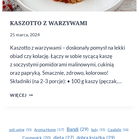
KASZOTTO Z WARZYWAMI
25 marca, 2024
Kaszotto z warzywami – doskonały pomysł na lekki
obiad czy kolację. Łączy w sobie sycącą kaszę
z soczystymi pomidorami malinowymi, cukinią
oraz papryką. Smacznie, zdrowo, kolorowo!
Składniki (na 2-3 porcje): • 100 g kaszy (pęczak,…
KASZOTTO
WIĘCEJ
Z WARZYWAMI
Bandi
(29)
Aroma Home
(17)
anti-aging
(15)
buty
(15)
Caudalie
(16)
dobra książka
(29)
dieta
(27)
Cosmepick
(20)