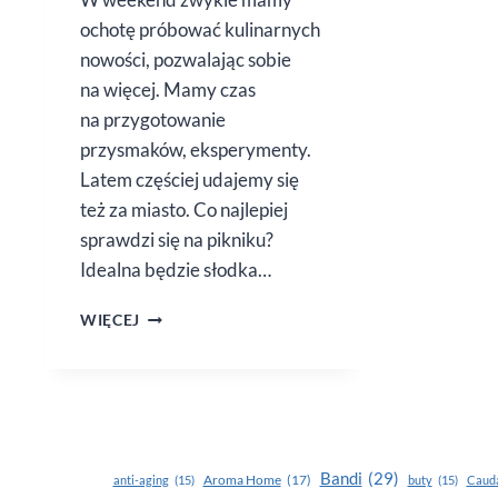
ochotę próbować kulinarnych
nowości, pozwalając sobie
na więcej. Mamy czas
na przygotowanie
przysmaków, eksperymenty.
Latem częściej udajemy się
też za miasto. Co najlepiej
sprawdzi się na pikniku?
Idealna będzie słodka…
MINI
WIĘCEJ
PĄCZKI
Z SERKA
HOMOGENIZOWANEGO
Bandi
(29)
Aroma Home
(17)
anti-aging
(15)
buty
(15)
Cauda