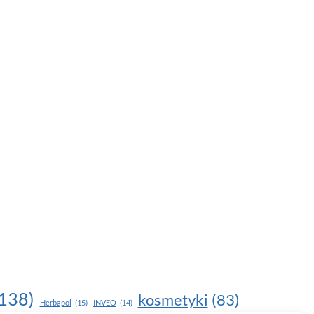
138)
kosmetyki
(83)
Herbapol
(15)
INVEO
(14)