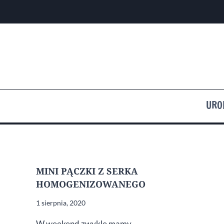
Przejdź
do
treści
URO
MINI PĄCZKI Z SERKA
HOMOGENIZOWANEGO
1 sierpnia, 2020
W weekend zwykle mamy