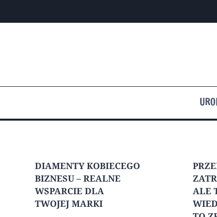
Przejdź
do
treści
URO
DIAMENTY KOBIECEGO
PRZ
BIZNESU – REALNE
ZATR
WSPARCIE DLA
ALE 
TWOJEJ MARKI
WIED
TO Z