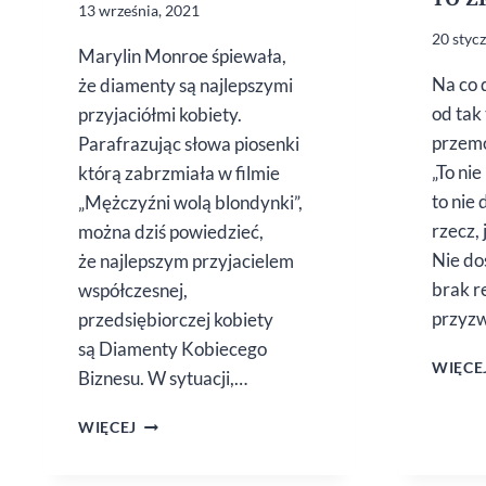
13 września, 2021
20 styc
Marylin Monroe śpiewała,
Na co 
że diamenty są najlepszymi
od tak
przyjaciółmi kobiety.
przemo
Parafrazując słowa piosenki
„To ni
którą zabrzmiała w filmie
to nie 
„Mężczyźni wolą blondynki”,
rzecz,
można dziś powiedzieć,
Nie do
że najlepszym przyjacielem
brak r
współczesnej,
przyzw
przedsiębiorczej kobiety
są Diamenty Kobiecego
WIĘCE
Biznesu. W sytuacji,…
DIAMENTY
WIĘCEJ
KOBIECEGO
BIZNESU