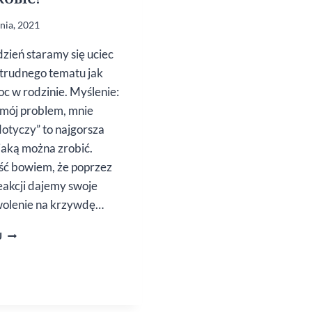
znia, 2021
dzień staramy się uciec
 trudnego tematu jak
c w rodzinie. Myślenie:
e mój problem, mnie
dotyczy” to najgorsza
 jaką można zrobić.
ść bowiem, że poprzez
eakcji dajemy swoje
olenie na krzywdę…
PRZEMOC
J
MOŻNA
ZATRZYMAĆ,
ALE TRZEBA
WIEDZIEĆ,
JAK