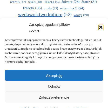
Solverx
(26)
Stapiz
(21)
przepis
(17)
relaks
(18)
Sielanka
(16)
trendy
(35)
witamina C
(24)
uroda
(17)
wydawnictwo Initium
(52)
włosy
(20)
Yasumi
(164)
zdrowe zęby
(20)
Zarządzaj zgodami plików
cookie
zdrowie
(135)
Aby zapewnić jak najlepsze wrażenia, korzystamy z technologii, takich jak pliki
cookie, do przechowywania i/lub uzyskiwania dostępu do informacji o
urządzeniu. Zgoda na te technologie pozwoli nam przetwarzać dane, takie jak
zachowanie podczas przeglądania lub unikalne identyfikatory na tej stronie.
Brak wyrażenia zgody lub wycofanie zgody może niekorzystnie wpłynąć na
niektóre cechy i funkcje.
© 2026 Only You - portal dla kobiet (uroda, moda, zdrowie)
Akceptuję
opracowanie:
AZDOBRESTRONY
Odmów
Zobacz preferencje
Polityka prywatności i RODO