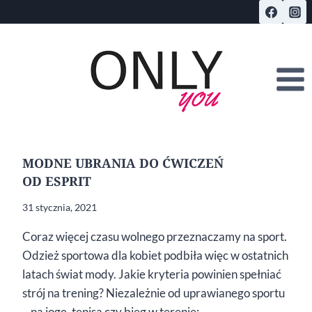
Przejdź
do
treści
MODNE UBRANIA DO ĆWICZEŃ
OD ESPRIT
31 stycznia, 2021
Coraz więcej czasu wolnego przeznaczamy na sport.
Odzież sportowa dla kobiet podbiła więc w ostatnich
latach świat mody. Jakie kryteria powinien spełniać
strój na trening? Niezależnie od uprawianego sportu
– na jogę, tenisa czy bieg w terenie:…