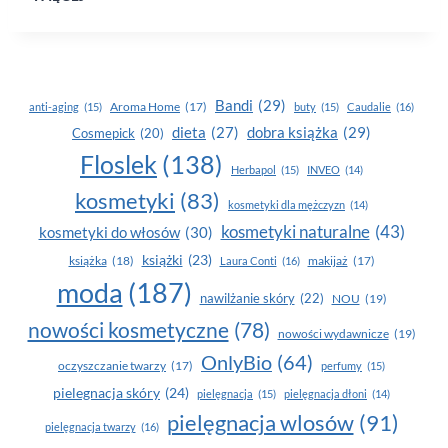
ROK
–
CZAS
NA ZMIANY!
POSTAW
Bandi
(29)
Aroma Home
(17)
anti-aging
(15)
buty
(15)
Caudalie
(16)
NA AKTYWNOŚĆ
dobra książka
(29)
dieta
(27)
Cosmepick
(20)
Floslek
(138)
Herbapol
(15)
INVEO
(14)
kosmetyki
(83)
kosmetyki dla mężczyzn
(14)
kosmetyki naturalne
(43)
kosmetyki do włosów
(30)
książki
(23)
książka
(18)
makijaż
(17)
Laura Conti
(16)
moda
(187)
nawilżanie skóry
(22)
NOU
(19)
nowości kosmetyczne
(78)
nowości wydawnicze
(19)
OnlyBio
(64)
oczyszczanie twarzy
(17)
perfumy
(15)
pielegnacja skóry
(24)
pielęgnacja
(15)
pielęgnacja dłoni
(14)
pielęgnacja wlosów
(91)
pielęgnacja twarzy
(16)