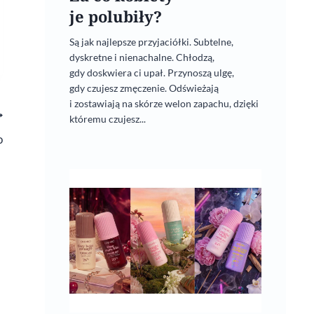
je polubiły?
Są jak najlepsze przyjaciółki. Subtelne,
dyskretne i nienachalne. Chłodzą,
gdy doskwiera ci upał. Przynoszą ulgę,
gdy czujesz zmęczenie. Odświeżają
i zostawiają na skórze welon zapachu, dzięki
któremu czujesz...
o
Jedwabne sny od Spadiora