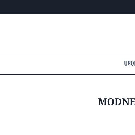
Przejdź
do
treści
URO
MODNE 