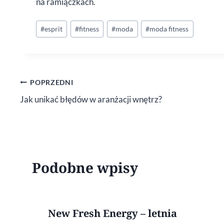
na ramiączkach.
Tagi
#
esprit
#
fitness
#
moda
#
moda fitness
wpisu:
Nawigacja
POPRZEDNI
Jak unikać błędów w aranżacji wnętrz?
wpisu
Podobne wpisy
New Fresh Energy – letnia