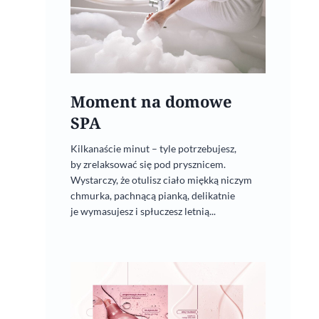
Moment na domowe
SPA
Kilkanaście minut – tyle potrzebujesz,
by zrelaksować się pod prysznicem.
Wystarczy, że otulisz ciało miękką niczym
chmurka, pachnącą pianką, delikatnie
je wymasujesz i spłuczesz letnią...