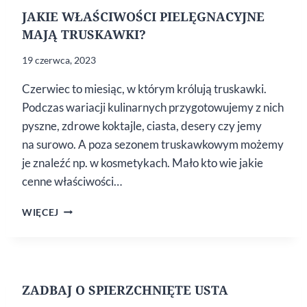
JAKIE WŁAŚCIWOŚCI PIELĘGNACYJNE
MAJĄ TRUSKAWKI?
19 czerwca, 2023
Czerwiec to miesiąc, w którym królują truskawki.
Podczas wariacji kulinarnych przygotowujemy z nich
pyszne, zdrowe koktajle, ciasta, desery czy jemy
na surowo. A poza sezonem truskawkowym możemy
je znaleźć np. w kosmetykach. Mało kto wie jakie
cenne właściwości…
JAKIE
WIĘCEJ
WŁAŚCIWOŚCI
PIELĘGNACYJNE
MAJĄ
TRUSKAWKI?
ZADBAJ O SPIERZCHNIĘTE USTA