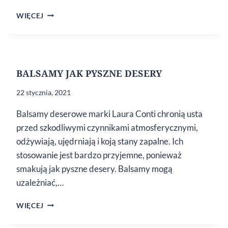
LAURA
WIĘCEJ
CONTI
LIP
ME UP!
BALSAMY JAK PYSZNE DESERY
22 stycznia, 2021
Balsamy deserowe marki Laura Conti chronią usta
przed szkodliwymi czynnikami atmosferycznymi,
odżywiają, ujędrniają i koją stany zapalne. Ich
stosowanie jest bardzo przyjemne, ponieważ
smakują jak pyszne desery. Balsamy mogą
uzależniać,…
BALSAMY
WIĘCEJ
JAK
PYSZNE