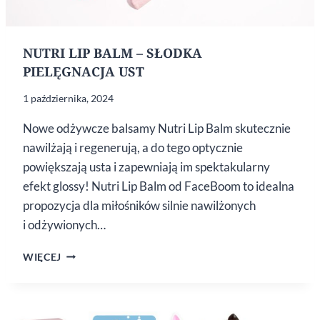
NUTRI LIP BALM – SŁODKA
PIELĘGNACJA UST
1 października, 2024
Nowe odżywcze balsamy Nutri Lip Balm skutecznie
nawilżają i regenerują, a do tego optycznie
powiększają usta i zapewniają im spektakularny
efekt glossy! Nutri Lip Balm od FaceBoom to idealna
propozycja dla miłośników silnie nawilżonych
i odżywionych…
NUTRI
WIĘCEJ
LIP
BALM
–
SŁODKA