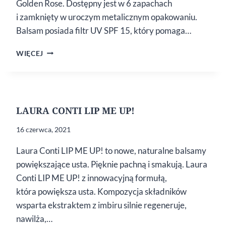
Golden Rose. Dostępny jest w 6 zapachach
i zamknięty w uroczym metalicznym opakowaniu.
Balsam posiada filtr UV SPF 15, który pomaga…
GLOW
WIĘCEJ
KISS
TINTED
LIP
BALM
LAURA CONTI LIP ME UP!
16 czerwca, 2021
Laura Conti LIP ME UP! to nowe, naturalne balsamy
powiększające usta. Pięknie pachną i smakują. Laura
Conti LIP ME UP! z innowacyjną formułą,
która powiększa usta. Kompozycja składników
wsparta ekstraktem z imbiru silnie regeneruje,
nawilża,…