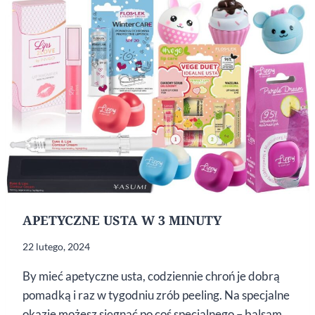
PIELĘGNACJA
UST
APETYCZNE USTA W 3 MINUTY
22 lutego, 2024
By mieć apetyczne usta, codziennie chroń je dobrą
pomadką i raz w tygodniu zrób peeling. Na specjalne
okazje możesz sięgnąć po coś specjalnego – balsam