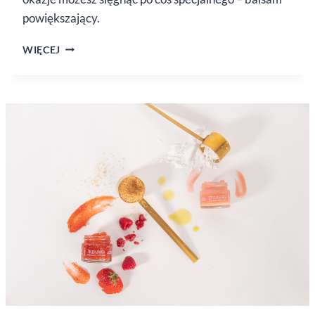
powiększający.
APETYCZNE
WIĘCEJ
USTA
W 3
MINUTY