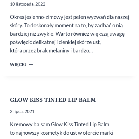
10 listopada, 2022
Okres jesienno-zimowy jest pełen wyzwań dla naszej
skóry. To doskonały moment na to, by zadbać o nią
bardziej niż zwykle. Warto również większą uwagę
poświęcić delikatnej i cienkiej skórze ust,
która przez brak melaniny i bardzo…
ZADBAJ
WIĘCEJ
O SPIERZCHNIĘTE
USTA
GLOW KISS TINTED LIP BALM
2 lipca, 2021
Kremowy balsam Glow Kiss Tinted Lip Balm
to najnowszy kosmetyk do ust w ofercie marki