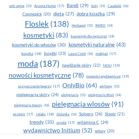
Bandi
(29)
Aroma Home
(17)
anti-aging
(15)
buty
(15)
Caudalie
(16)
dobra książka
(29)
dieta
(27)
Cosmepick
(20)
Floslek
(138)
Herbapol
(15)
INVEO
(14)
kosmetyki
(83)
kosmetyki dla mężczyzn
(14)
kosmetyki naturalne
(43)
kosmetyki do włosów
(30)
książki
(23)
książka
(18)
makijaż
(17)
Laura Conti
(16)
moda
(187)
nawilżanie skóry
(22)
NOU
(19)
nowości kosmetyczne
(78)
nowości wydawnicze
(19)
OnlyBio
(64)
oczyszczanie twarzy
(17)
perfumy
(15)
pielegnacja skóry
(24)
pielęgnacja
(15)
pielęgnacja dłoni
(14)
pielęgnacja wlosów
(91)
pielęgnacja twarzy
(16)
Solverx
(26)
Stapiz
(21)
przepis
(17)
relaks
(18)
Sielanka
(16)
trendy
(35)
witamina C
(24)
uroda
(17)
wydawnictwo Initium
(52)
włosy
(20)