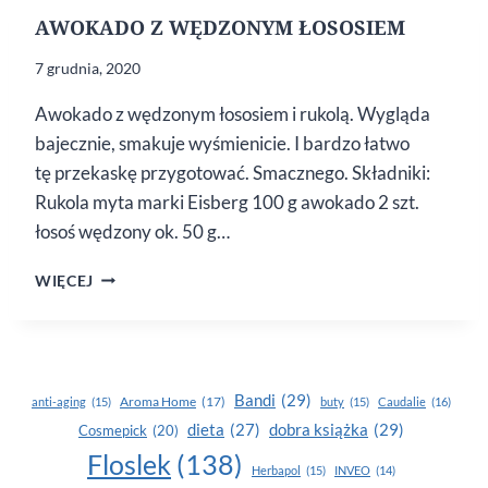
AWOKADO Z WĘDZONYM ŁOSOSIEM
7 grudnia, 2020
Awokado z wędzonym łososiem i rukolą. Wygląda
bajecznie, smakuje wyśmienicie. I bardzo łatwo
tę przekaskę przygotować. Smacznego. Składniki:
Rukola myta marki Eisberg 100 g awokado 2 szt.
łosoś wędzony ok. 50 g…
AWOKADO
WIĘCEJ
Z WĘDZONYM
ŁOSOSIEM
Bandi
(29)
Aroma Home
(17)
anti-aging
(15)
buty
(15)
Caudalie
(16)
dobra książka
(29)
dieta
(27)
Cosmepick
(20)
Floslek
(138)
Herbapol
(15)
INVEO
(14)