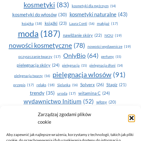
kosmetyki
(83)
kosmetyki dla mężczyzn
(14)
kosmetyki naturalne
(43)
kosmetyki do włosów
(30)
książki
(23)
książka
(18)
makijaż
(17)
Laura Conti
(16)
moda
(187)
nawilżanie skóry
(22)
NOU
(19)
nowości kosmetyczne
(78)
nowości wydawnicze
(19)
OnlyBio
(64)
oczyszczanie twarzy
(17)
perfumy
(15)
pielegnacja skóry
(24)
pielęgnacja
(15)
pielęgnacja dłoni
(14)
pielęgnacja wlosów
(91)
pielęgnacja twarzy
(16)
Solverx
(26)
Stapiz
(21)
przepis
(17)
relaks
(18)
Sielanka
(16)
trendy
(35)
witamina C
(24)
uroda
(17)
wydawnictwo Initium
(52)
włosy
(20)
Yasumi
(164)
zdrowe zęby
(20)
Zarządzaj zgodami plików
cookie
zdrowie
(135)
Aby zapewnić jak najlepsze wrażenia, korzystamy z technologii, takich jak pliki
cookie, do przechowywania i/lub uzyskiwania dostępu do informacji o