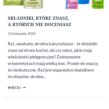
SKŁADNIKI, KTÓRE ZNASZ,
A KTÓRYCH NIE DOCENIASZ
13 listopada, 2024
Ryż, awokado, skrobia kukurydziana – te składniki
znasz od strony kuchni, ale czy wiesz, jakie mają
właściwości pielęgnacyjne? Zastosowane
w kosmetykach mają wielką moc. Proste nie znaczy,
że nieskuteczne. Ryż jest wspaniałym dodatkiem
do obiadów, skrobia…
SKŁADNIKI,
WIĘCEJ
KTÓRE
ZNASZ,
A KTÓRYCH NIE DOCENIASZ