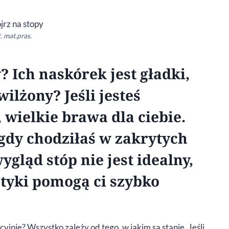
. mat.pras.
? Ich naskórek jest gładki,
ilżony? Jeśli jesteś
 wielkie brawa dla ciebie.
 gdy chodziłaś w zakrytych
ygląd stóp nie jest idealny,
etyki pomogą ci szybko
jnie? Wszystko zależy od tego, w jakim są stanie. Jeśli