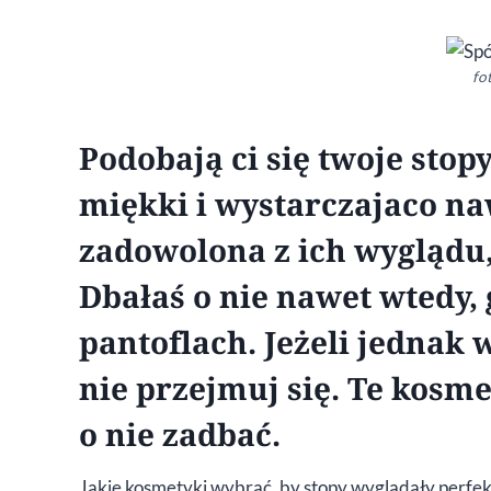
fot
Podobają ci się twoje stopy
miękki i wystarczajaco naw
zadowolona z ich wyglądu,
Dbałaś o nie nawet wtedy,
pantoflach. Jeżeli jednak w
nie przejmuj się. Te kosm
o nie zadbać.
Jakie kosmetyki wybrać, by stopy wyglądały perfekcy