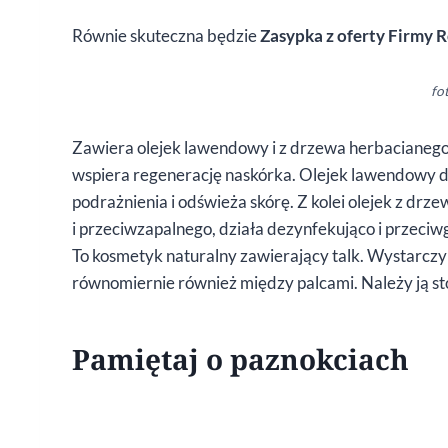
Równie skuteczna będzie
Zasypka z oferty Firmy
fot
Zawiera olejek lawendowy i z drzewa herbacianego
wspiera regenerację naskórka. Olejek lawendowy dzi
podrażnienia i odświeża skórę. Z kolei olejek z dr
i przeciwzapalnego, działa dezynfekująco i przeciw
To kosmetyk naturalny zawierający talk. Wystarczy 
równomiernie również między palcami. Należy ją st
Pamiętaj o paznokciach