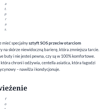
a
t.
p
r
a
s.
e mieć specjalny
sztyft SOS przeciw otarciom
y na skórze niewidoczną barierę, która zmniejsza tarcie.
we buty i nie jesteś pewna, czy są w 100% komfortowe.
 która chroni i odżywia, centella asiatica, która łagodzi
 rycynowy – nawilża i kondycjonuje.
wieżenie
f
o