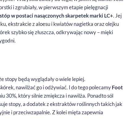
rstki i zgrubiały, w pierwszym etapie pielęgnacji
stóp w postaci nasączonych skarpetek marki
LC+
. Jej
, ekstrakcie z aloesu i kwiatów nagietka oraz olejku
kórek szybko się złuszcza, odkrywając nowy – mięki
ygodni.
e stopy będą wyglądały o wiele lepiej.
skórek, nawilżać go i odżywiać. I do tego polecamy
Foot
iu 30%, który silnie zmiękcza i nawilża. Ponadto sól
je stopy, a dodatek z ekstraktów roślinnych takich jak
yjnie i przeciwzapalnie. Z kolei mięta zapewnia