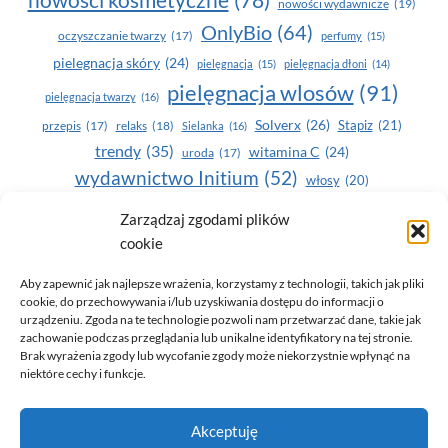
nowości wydawnicze
(19)
OnlyBio
(64)
oczyszczanie twarzy
(17)
perfumy
(15)
pielegnacja skóry
(24)
pielęgnacja
(15)
pielęgnacja dłoni
(14)
pielęgnacja wlosów
(91)
pielęgnacja twarzy
(16)
Solverx
(26)
Stapiz
(21)
przepis
(17)
relaks
(18)
Sielanka
(16)
trendy
(35)
witamina C
(24)
uroda
(17)
wydawnictwo Initium
(52)
włosy
(20)
Yasumi
(164)
zdrowe zęby
(20)
Zarządzaj zgodami plików
cookie
zdrowie
(135)
Aby zapewnić jak najlepsze wrażenia, korzystamy z technologii, takich jak pliki
cookie, do przechowywania i/lub uzyskiwania dostępu do informacji o
urządzeniu. Zgoda na te technologie pozwoli nam przetwarzać dane, takie jak
zachowanie podczas przeglądania lub unikalne identyfikatory na tej stronie.
Brak wyrażenia zgody lub wycofanie zgody może niekorzystnie wpłynąć na
niektóre cechy i funkcje.
© 2026 Only You - portal dla kobiet (uroda, moda, zdrowie)
Akceptuję