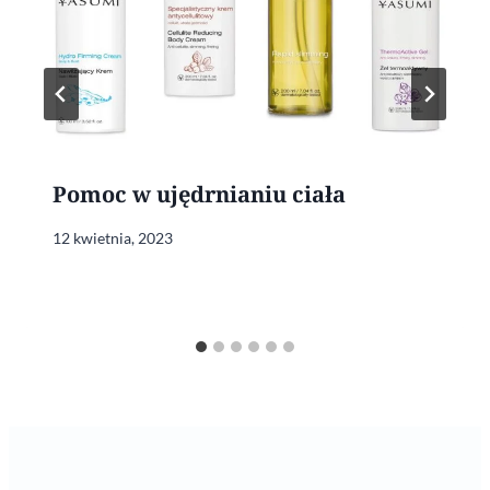
Pomoc w ujędrnianiu ciała
12 kwietnia, 2023