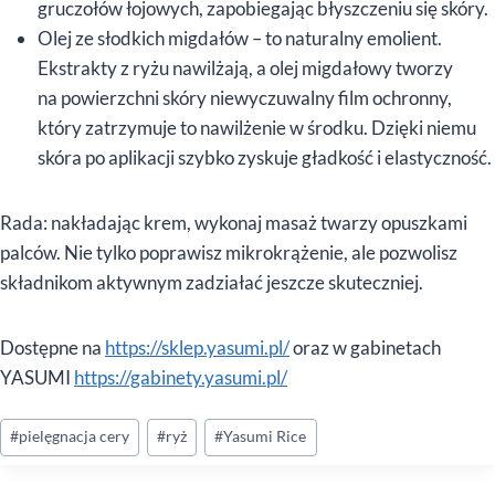
gruczołów łojowych, zapobiegając błyszczeniu się skóry.
Olej ze słodkich migdałów – to naturalny emolient.
Ekstrakty z ryżu nawilżają, a olej migdałowy tworzy
na powierzchni skóry niewyczuwalny film ochronny,
który zatrzymuje to nawilżenie w środku. Dzięki niemu
skóra po aplikacji szybko zyskuje gładkość i elastyczność.
Rada: nakładając krem, wykonaj masaż twarzy opuszkami
palców. Nie tylko poprawisz mikrokrążenie, ale pozwolisz
składnikom aktywnym zadziałać jeszcze skuteczniej.
Dostępne na
https://sklep.yasumi.pl/
oraz w gabinetach
YASUMI
https://gabinety.yasumi.pl/
Tagi
#
pielęgnacja cery
#
ryż
#
Yasumi Rice
wpisu: