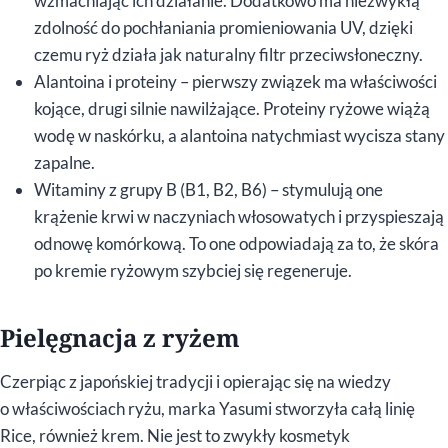
wzmacniając ich działanie. Dodatkowo ma niezwykłą
zdolność do pochłaniania promieniowania UV, dzięki
czemu ryż działa jak naturalny filtr przeciwsłoneczny.
Alantoina i proteiny – pierwszy związek ma właściwości
kojące, drugi silnie nawilżające. Proteiny ryżowe wiążą
wodę w naskórku, a alantoina natychmiast wycisza stany
zapalne.
Witaminy z grupy B (B1, B2, B6) – stymulują one
krążenie krwi w naczyniach włosowatych i przyspieszają
odnowę komórkową. To one odpowiadają za to, że skóra
po kremie ryżowym szybciej się regeneruje.
Pielęgnacja z ryżem
Czerpiąc z japońskiej tradycji i opierając się na wiedzy
o właściwościach ryżu, marka Yasumi stworzyła całą linię
Rice, również krem. Nie jest to zwykły kosmetyk