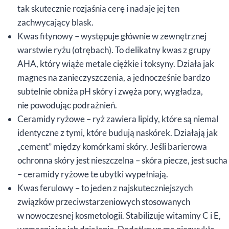
tak skutecznie rozjaśnia cerę i nadaje jej ten
zachwycający blask.
Kwas fitynowy – występuje głównie w zewnętrznej
warstwie ryżu (otrębach). To delikatny kwas z grupy
AHA, który wiąże metale ciężkie i toksyny. Działa jak
magnes na zanieczyszczenia, a jednocześnie bardzo
subtelnie obniża pH skóry i zwęża pory, wygładza,
nie powodując podrażnień.
Ceramidy ryżowe – ryż zawiera lipidy, które są niemal
identyczne z tymi, które budują naskórek. Działają jak
„cement” między komórkami skóry. Jeśli barierowa
ochronna skóry jest nieszczelna – skóra piecze, jest sucha
– ceramidy ryżowe te ubytki wypełniają.
Kwas ferulowy – to jeden z najskuteczniejszych
związków przeciwstarzeniowych stosowanych
w nowoczesnej kosmetologii. Stabilizuje witaminy C i E,