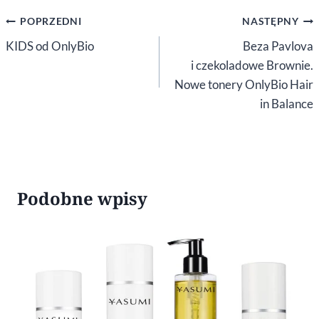
Nawigacja
POPRZEDNI
NASTĘPNY
wpisu
KIDS od OnlyBio
Beza Pavlova
i czekoladowe Brownie.
Nowe tonery OnlyBio Hair
in Balance
Podobne wpisy