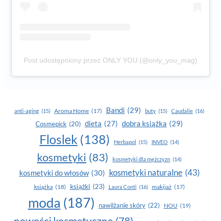
Post udostępniony przez ONLY YOU (@only_you_mag)
Bandi
(29)
Aroma Home
(17)
anti-aging
(15)
buty
(15)
Caudalie
(16)
dobra książka
(29)
dieta
(27)
Cosmepick
(20)
Floslek
(138)
Herbapol
(15)
INVEO
(14)
kosmetyki
(83)
kosmetyki dla mężczyzn
(14)
kosmetyki naturalne
(43)
kosmetyki do włosów
(30)
książki
(23)
książka
(18)
makijaż
(17)
Laura Conti
(16)
moda
(187)
nawilżanie skóry
(22)
NOU
(19)
nowości kosmetyczne
(78)