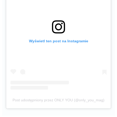
Wyświetl ten post na Instagramie
Post udostępniony przez ONLY YOU (@only_you_mag)