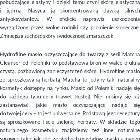
pobudzające elastyny i dzięki temu czyni skórę elastyczną
i jędrną. Nasyca ją skoncentrowaną dawką silnych
antyoksydantów. W efekcie naprawia uszkodzenia
wyrządzone przez wolne rodniki czy promienie słoneczne.
Zmniejsza suchość skóry i widoczność zmarszczek.
Hydrofilne masło oczyszczające do twarzy
z serii Match
Cleanser od Polemiki to podstawowa broń w walce o ultra
czystą, pozbawioną zanieczyszczeń skórę. Hydrofilne masło
ze sproszkowaną herbatą Matcha to jedyny taki naturalny
kosmetyk dostępny na rynku. Masło od Polemiki nadaje się
do każdego typu cery (nawet tłustej). Nie musimy się już
zastanawiać, jakie masło oczyszczające nadaje się
do twojej cery – to jest uniwersalne. Podstawą jego receptury
są sproszkowane liście zielonej herbaty. W składzie tego
naturalnego kosmetyku znajdziemy też inne naturalne
surowce takie jak: olej ze słodkich migdałów, masło z mango