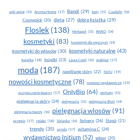
Bandi
(29)
Aroma Home
(17)
anti-aging
(15)
buty
(15)
Caudalie
(16)
dobra książka
(29)
dieta
(27)
Cosmepick
(20)
Floslek
(138)
Herbapol
(15)
INVEO
(14)
kosmetyki
(83)
kosmetyki dla mężczyzn
(14)
kosmetyki naturalne
(43)
kosmetyki do włosów
(30)
książki
(23)
książka
(18)
makijaż
(17)
Laura Conti
(16)
moda
(187)
nawilżanie skóry
(22)
NOU
(19)
nowości kosmetyczne
(78)
nowości wydawnicze
(19)
OnlyBio
(64)
oczyszczanie twarzy
(17)
perfumy
(15)
pielegnacja skóry
(24)
pielęgnacja
(15)
pielęgnacja dłoni
(14)
pielęgnacja wlosów
(91)
pielęgnacja twarzy
(16)
Solverx
(26)
Stapiz
(21)
przepis
(17)
relaks
(18)
Sielanka
(16)
trendy
(35)
witamina C
(24)
uroda
(17)
wydawnictwo Initium
(52)
włosy
(20)