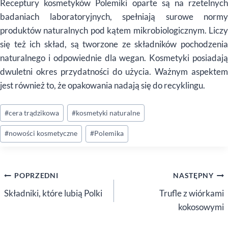
Receptury kosmetyków Polemiki oparte są na rzetelnych
badaniach laboratoryjnych, spełniają surowe normy
produktów naturalnych pod kątem mikrobiologicznym. Liczy
się też ich skład, są tworzone ze składników pochodzenia
naturalnego i odpowiednie dla wegan. Kosmetyki posiadają
dwuletni okres przydatności do użycia. Ważnym aspektem
jest również to, że opakowania nadają się do recyklingu.
Tagi
#
cera trądzikowa
#
kosmetyki naturalne
wpisu:
#
nowości kosmetyczne
#
Polemika
Nawigacja
POPRZEDNI
NASTĘPNY
wpisu
Składniki, które lubią Polki
Trufle z wiórkami
kokosowymi