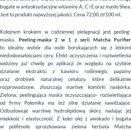
bogate w antyoksydacyjne witaminy A, C i E oraz masło Shea.
Jest to produkt najwyższej jakości. Cena 72,00 zł/100 ml.
Kolejnym krokiem w codziennej pielęgnacji jest peeling-
maska.
Peeling-maska 2 w 1 z serii Matcha Purifier
to idealny wybór dla osób borykających się z lekkimi
niedoskonałościami cery. Efekt oczyszczenia i rozświetlenia
widzimy już chwilę po aplikacji ze względu na szybkie
działanie ekstraktu z kawioru roślinnego, papainy
oraz drobinek naturalnej celulozy, które delikatnie
rozprowadzone, złuszczają martwe komórki naskórka.
Zielona, peelingująca maska oczyszczająco– rozświetlająca
od firmy Polemika ma też silne działanie nawilżające.
Odbudowuje warstwę hydrolipidową skóry, nadając jej
miękkość i elastyczność. Z kolei olej z awokado i bogata
w polifenole sproszkowana zielona herbata Matcha