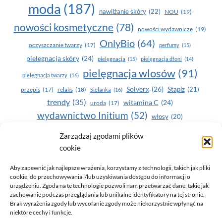
moda
(187)
nawilżanie skóry
(22)
NOU
(19)
nowości kosmetyczne
(78)
nowości wydawnicze
(19)
OnlyBio
(64)
oczyszczanie twarzy
(17)
perfumy
(15)
pielegnacja skóry
(24)
pielęgnacja
(15)
pielęgnacja dłoni
(14)
pielęgnacja wlosów
(91)
pielęgnacja twarzy
(16)
Solverx
(26)
Stapiz
(21)
przepis
(17)
relaks
(18)
Sielanka
(16)
trendy
(35)
witamina C
(24)
uroda
(17)
wydawnictwo Initium
(52)
włosy
(20)
Yasumi
(164)
Zarządzaj zgodami plików
zdrowe zęby
(20)
cookie
zdrowie
(135)
Aby zapewnić jak najlepsze wrażenia, korzystamy z technologii, takich jak pliki
cookie, do przechowywania i/lub uzyskiwania dostępu do informacji o
urządzeniu. Zgoda na te technologie pozwoli nam przetwarzać dane, takie jak
zachowanie podczas przeglądania lub unikalne identyfikatory na tej stronie.
Brak wyrażenia zgody lub wycofanie zgody może niekorzystnie wpłynąć na
niektóre cechy i funkcje.