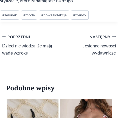
stylizacje, które zapamiętasz na długo.
Tagi
#
Jelonek
#
moda
#
nowa kolekcja
#
trendy
wpisu:
Nawigacja
POPRZEDNI
NASTĘPNY
wpisu
Dzieci nie wiedzą, że mają
Jesienne nowości
wadę wzroku
wydawnicze
Podobne wpisy