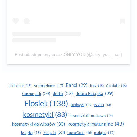
Post udostępniony przez ONLY YOU (@only_you_mag)
Bandi
(29)
Aroma Home
(17)
anti-aging
(15)
buty
(15)
Caudalie
(16)
dobra książka
(29)
dieta
(27)
Cosmepick
(20)
Floslek
(138)
Herbapol
(15)
INVEO
(14)
kosmetyki
(83)
kosmetyki dla mężczyzn
(14)
kosmetyki naturalne
(43)
kosmetyki do włosów
(30)
książki
(23)
książka
(18)
makijaż
(17)
Laura Conti
(16)