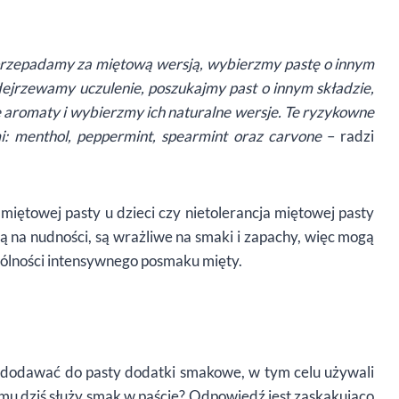
 przepadamy za miętową wersją, wybierzmy pastę o innym
jrzewamy uczulenie, poszukajmy past o innym składzie,
aromaty i wybierzmy ich naturalne wersje. Te ryzykowne
: menthol, peppermint, spearmint oraz carvone
– radzi
miętowej pasty u dzieci czy nietolerancja miętowej pasty
ią na nudności, są wrażliwe na smaki i zapachy, więc mogą
gólności intensywnego posmaku mięty.
i dodawać do pasty dodatki smakowe, w tym celu używali
emu dziś służy smak w paście? Odpowiedź jest zaskakująco