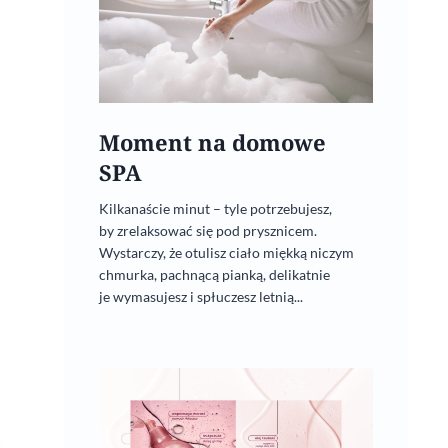
Moment na domowe
SPA
Kilkanaście minut – tyle potrzebujesz,
by zrelaksować się pod prysznicem.
Wystarczy, że otulisz ciało miękką niczym
chmurka, pachnącą pianką, delikatnie
je wymasujesz i spłuczesz letnią...