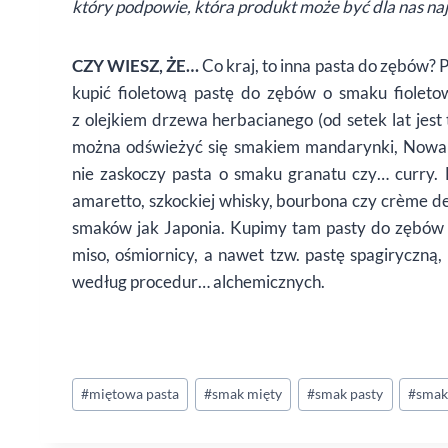
który podpowie, która produkt może być dla nas na
CZY WIESZ, ŻE…
Co kraj, to inna pasta do zębów
kupić fioletową pastę do zębów o smaku fioleto
z olejkiem drzewa herbacianego (od setek lat jes
można odświeżyć się smakiem mandarynki, Nowa Ze
nie zaskoczy pasta o smaku granatu czy… curry.
amaretto, szkockiej whisky, bourbona czy crème d
smaków jak Japonia. Kupimy tam pasty do zębów o 
miso, ośmiornicy, a nawet tzw. pastę spagiryczną,
według procedur… alchemicznych.
Tagi
#
miętowa pasta
#
smak mięty
#
smak pasty
#
smak
wpisu: