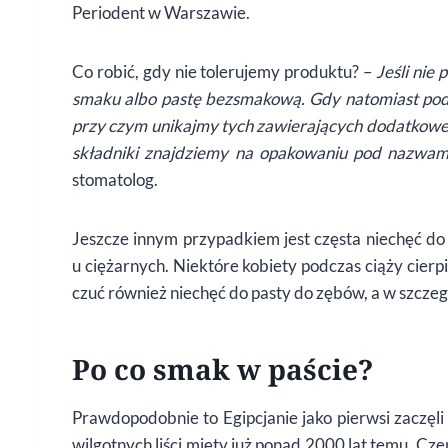
Periodent w Warszawie.
Co robić, gdy nie tolerujemy produktu? –
Jeśli nie
smaku albo pastę bezsmakową. Gdy natomiast pode
przy czym unikajmy tych zawierających dodatkowe 
składniki znajdziemy na opakowaniu pod nazwami
stomatolog.
Jeszcze innym przypadkiem jest częsta niechęć do 
u ciężarnych. Niektóre kobiety podczas ciąży cierp
czuć również niechęć do pasty do zębów, a w szcze
Po co smak w paście?
Prawdopodobnie to Egipcjanie jako pierwsi zaczęl
wilgotnych liści mięty już ponad 2000 lat temu. Cz