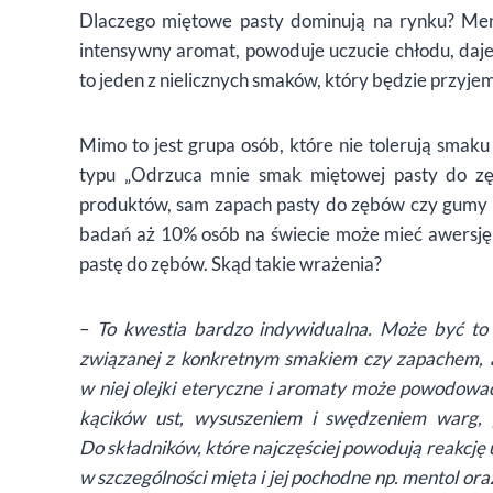
Dlaczego miętowe pasty dominują na rynku? Mento
intensywny aromat, powoduje uczucie chłodu, daje
to jeden z nielicznych smaków, który będzie przyje
Mimo to jest grupa osób, które nie tolerują smak
typu „Odrzuca mnie smak miętowej pasty do zę
produktów, sam zapach pasty do zębów czy gumy 
badań aż 10% osób na świecie może mieć awersję
pastę do zębów. Skąd takie wrażenia?
–
To kwestia bardzo indywidualna. Może być to kw
związanej z konkretnym smakiem czy zapachem, a
w niej olejki eteryczne i aromaty może powodować 
kącików ust, wysuszeniem i swędzeniem warg, p
Do składników, które najczęściej powodują reakcję
w szczególności mięta i jej pochodne np. mentol or