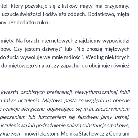
l, który pozyskuje się z listków mięty, ma przyjemny,
 uczucie świeżości i odświeża oddech. Dodatkowo, mięta
mny bez dodatku cukru.
u mięty. Na forach internetowych znajdziemy wypowiedzi
bów. Czy jestem dziwny?” lub „Nie znoszę miętowych
do żucia wywołuje we mnie mdłości”. Według niektórych
 do miętowego smaku czy zapachu, co obejmuje również
estia osobistych preferencji, niewytłumaczalnej fobii
 także uczulenia. Miętowa pasta ze względu na obecne
reakcje alergiczne, objawiające się m.in. zaczerwieniem
ieczeniem lub łuszczeniem się śluzówek jamy ustnej.
 uczuleniową lub podrażnienie należą substancje smakowe,
az karwon –
mówi lek. stom. Monika Stachowicz z Centrum