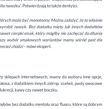
Siła nawyku”. Potwierdzają to także dentyści.
których może być monotonny. Można założyć, że to właśnie
 wyrobić nawyk. Bez dodatku mięty lub innych dodatków
nawet cierpki smak, który mógłby nie zachęcać do dbania
iększy wybór smakowych wariantów mamy wśród past dla
rzecież chodzi
– mówi ekspert.
zy sklepach internetowych, mamy do wyboru inne opcje,
kosa, z dodatkiem innych ziół np. szałwii, pasty owocowe
 lukrecji, kawy czy nawet boczku.
ębów bez dodatku mentolu oraz fluoru, które są dobrym