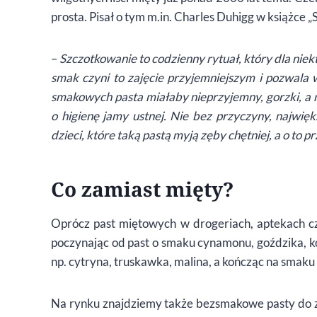
prosta. Pisał o tym m.in. Charles Duhigg w książce „
–
Szczotkowanie to codzienny rytuał, który dla nie
smak czyni to zajęcie przyjemniejszym i pozwala
smakowych pasta miałaby nieprzyjemny, gorzki, a 
o higienę jamy ustnej. Nie bez przyczyny, najw
dzieci, które taką pastą myją zęby chętniej, a o to p
Co zamiast mięty?
Oprócz past miętowych w drogeriach, aptekach c
poczynając od past o smaku cynamonu, goździka, ko
np. cytryna, truskawka, malina, a kończąc na smaku
Na rynku znajdziemy także bezsmakowe pasty do z