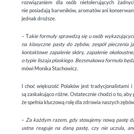
rozwiązaniem dla osób nietolerujących żadn
nie posiadają barwników, aromatów ani konserwantó
jednak droższe.
– T
akie formuły sprawdzą się u osób wykazujących
na klasyczne pasty do zębów, zespół pieczenia 
kontaktowe zapalenie skóry, zapalenie okołoustne
o typie liszaja płaskiego. Bezsmakowa formuła będz
mówi Monika Stachowicz.
I choć większość Polaków jest tradycjonalistami i
są zaskakująco różne. Ostatecznie chodzi o to, aby
że spełnia kluczową rolę dla zdrowia naszych zębów 
–
Za każdym razem, gdy stosujemy nową pastę daj
ustna reaguje na daną pastę, czy nie uczula, an