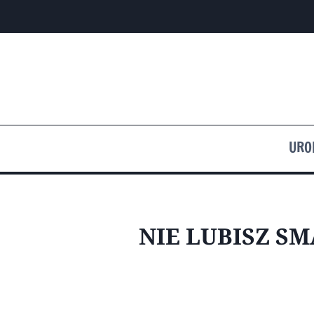
Przejdź
do
treści
URO
NIE LUBISZ S