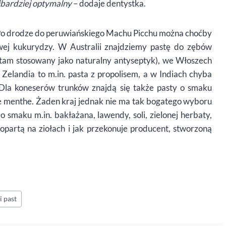
jbardziej optymalny
– dodaje dentystka.
? Po drodze do peruwiańskiego Machu Picchu można choćby
wej kukurydzy. W Australii znajdziemy pastę do zębów
t tam stosowany jako naturalny antyseptyk), we Włoszech
landia to m.in. pasta z propolisem, a w Indiach chyba
 Dla koneserów trunków znajdą się także pasty o smaku
e menthe. Żaden kraj jednak nie ma tak bogatego wyboru
smaku m.in. bakłażana, lawendy, soli, zielonej herbaty,
 opartą na ziołach i jak przekonuje producent, stworzoną
i past