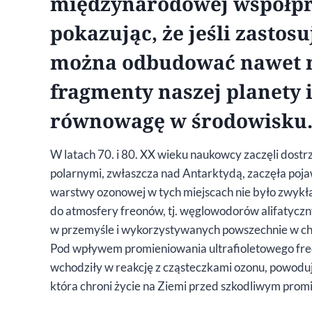
międzynarodowej współpra
pokazując, że jeśli zastos
można odbudować nawet n
fragmenty naszej planety
równowagę w środowisku
W latach 70. i 80. XX wieku naukowcy zaczęli dostr
polarnymi, zwłaszcza nad Antarktydą, zaczęła poja
warstwy ozonowej w tych miejscach nie było zwykłą
do atmosfery freonów, tj. węglowodorów alifatyczn
w przemyśle i wykorzystywanych powszechnie w ch
Pod wpływem promieniowania ultrafioletowego freony
wchodziły w reakcję z cząsteczkami ozonu, powoduj
która chroni życie na Ziemi przed szkodliwym pro