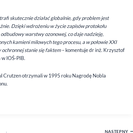
rafi skutecznie działać globalnie, gdy problem jest
nie. Dzięki wdrożeniu w życie zapisów protokołu
s odbudowy warstwy ozonowej, co daje nadzieję,
nych kamieni milowych tego procesu, a w połowie XXI
ochronnej stanie się faktem
– komentuje dr inż. Krzysztof
 w IOŚ-PIB.
l Crutzen otrzymali w 1995 roku Nagrodę Nobla
onu.
NASTĘPNY