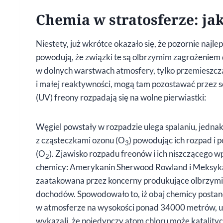
Chemia w stratosferze: ja
Niestety, już wkrótce okazało się, że pozornie najle
powodują, że związki te są olbrzymim zagrożeniem d
w dolnych warstwach atmosfery, tylko przemieszczają
i małej reaktywności, mogą tam pozostawać przez s
(UV) freony rozpadają się na wolne pierwiastki:
Węgiel powstały w rozpadzie ulega spalaniu, jednak 
z cząsteczkami ozonu (O
) powodując ich rozpad i p
3
(O
). Zjawisko rozpadu freonów i ich niszczącego
2
chemicy: Amerykanin Sherwood Rowland i Meksykan
zaatakowana przez koncerny produkujące olbrzymie i
dochodów. Spowodowało to, iż obaj chemicy postano
w atmosferze na wysokości ponad 34000 metrów, u
wykazali, że pojedynczy atom chloru może katalityc