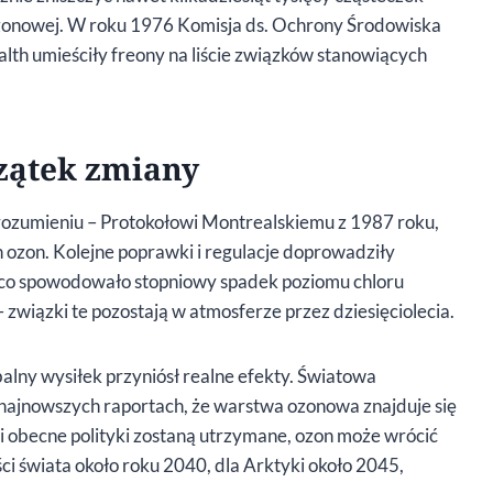
ozonowej. W roku 1976 Komisja ds. Ochrony Środowiska
h umieściły freony na liście związków stanowiących
czątek zmiany
orozumieniu – Protokołowi Montrealskiemu z 1987 roku,
h ozon. Kolejne poprawki i regulacje doprowadziły
, co spowodowało stopniowy spadek poziomu chloru
 – związki te pozostają w atmosferze przez dziesięciolecia.
balny wysiłek przyniósł realne efekty. Światowa
ajnowszych raportach, że warstwa ozonowa znajduje się
i obecne polityki zostaną utrzymane, ozon może wrócić
ci świata około roku 2040, dla Arktyki około 2045,