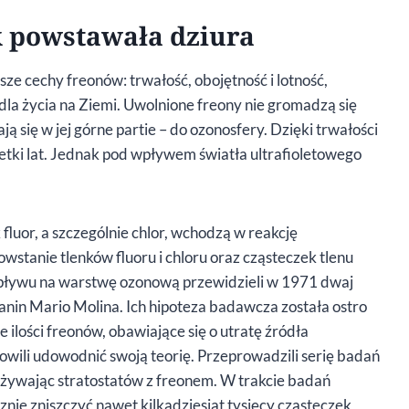
k powstawała dziura
psze cechy freonów: trwałość, obojętność i lotność,
la życia na Ziemi. Uwolnione freony nie gromadzą się
 się w jej górne partie – do ozonosfery. Dzięki trwałości
etki lat. Jednak pod wpływem światła ultrafioletowego
fluor, a szczególnie chlor, wchodzą w reakcję
owstanie tlenków fluoru i chloru oraz cząsteczek tlenu
 wpływu na warstwę ozonową przewidzieli w 1971 dwaj
in Mario Molina. Ich hipoteza badawcza została ostro
lości freonów, obawiające się o utratę źródła
wili udowodnić swoją teorię. Przeprowadzili serię badań
żywając stratostatów z freonem. W trakcie badań
znie zniszczyć nawet kilkadziesiąt tysięcy cząsteczek