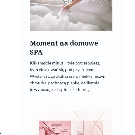
Moment na domowe
SPA
Kilkanaście minut – tyle potrzebujesz,
by zrelaksować się pod prysznicem.
Wystarczy, że otulisz ciało miękką niczym
chmurka, pachnącą pianką, delikatnie
je wymasujesz i spłuczesz letnią...