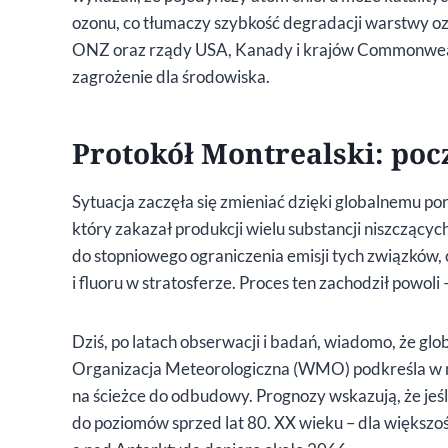
ozonu, co tłumaczy szybkość degradacji warstwy 
ONZ oraz rządy USA, Kanady i krajów Commonwealt
zagrożenie dla środowiska.
Protokół Montrealski: po
Sytuacja zaczęła się zmieniać dzięki globalnemu p
który zakazał produkcji wielu substancji niszczącyc
do stopniowego ograniczenia emisji tych związków
i fluoru w stratosferze. Proces ten zachodził powoli
Dziś, po latach obserwacji i badań, wiadomo, że glo
Organizacja Meteorologiczna (WMO) podkreśla w n
na ścieżce do odbudowy. Prognozy wskazują, że jeśl
do poziomów sprzed lat 80. XX wieku – dla większoś