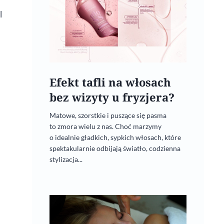
l
Efekt tafli na włosach
bez wizyty u fryzjera?
Matowe, szorstkie i puszące się pasma
“W służbie miłości” Magdy
to zmora wielu z nas. Choć marzymy
o idealnie gładkich, sypkich włosach, które
Artomskiej-Białobrzeskiej.
spektakularnie odbijają światło, codzienna
Wywiad z autorką
stylizacja...
22 października, 2021