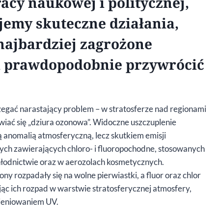
cy naukowej i politycznej,
ujemy skuteczne działania,
ajbardziej zagrożone
 i prawdopodobnie przywrócić
.
zegać narastający problem – w stratosferze nad regionami
wiać się „dziura ozonowa”. Widoczne uszczuplenie
 anomalią atmosferyczną, lecz skutkiem emisji
ych zawierających chloro- i fluoropochodne, stosowanych
łodnictwie oraz w aerozolach kosmetycznych.
 rozpadały się na wolne pierwiastki, a fluor oraz chlor
ąc ich rozpad w warstwie stratosferycznej atmosfery,
mieniowaniem UV.