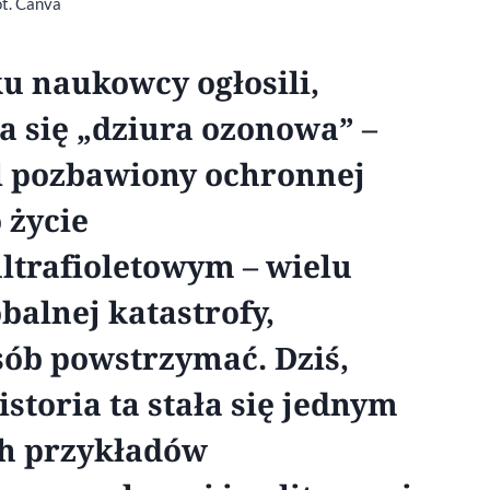
ot. Canva
ku naukowcy ogłosili,
a się „dziura ozonowa” –
l pozbawiony ochronnej
 życie
trafioletowym – wielu
balnej katastrofy,
osób powstrzymać. Dziś,
historia ta stała się jednym
ch przykładów