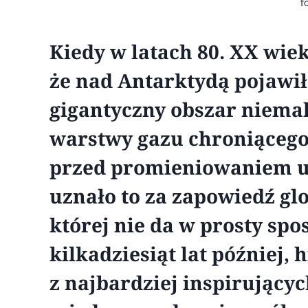
f
Kiedy w latach 80. XX wie
że nad Antarktydą pojawił
gigantyczny obszar niema
warstwy gazu chroniącego
przed promieniowaniem ul
uznało to za zapowiedź glo
której nie da w prosty sp
kilkadziesiąt lat później, 
z najbardziej inspirujący