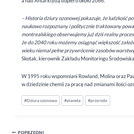
a nad Antarktydą dopiero około 2066.
– Historia dziury ozonowej pokazuje, że ludzkość pot
naukowo rozpoznany i politycznie traktowany poważ
montrealskiego obserwujemy już dziś realny proce
że do 2040 roku możemy osiągnąć większość założo
wieku niemal pełne przywrócenie zasobów warstwy 
Skotak, kierownik Zakładu Monitoringu Środowiska
W 1995 roku wspomniani Rowland, Molina oraz Pau
w dziedzinie chemii za pracę nad zmianami ilości oz
Tagi
#
Dziura ozonowa
#
planeta
#
przyroda
wpisu:
Nawigacja
POPRZEDNI