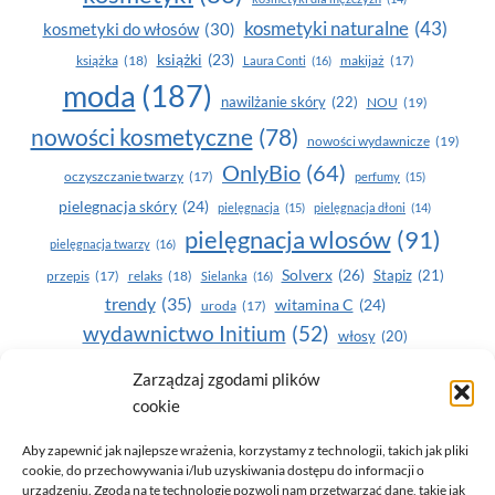
kosmetyki naturalne
(43)
kosmetyki do włosów
(30)
książki
(23)
książka
(18)
makijaż
(17)
Laura Conti
(16)
moda
(187)
nawilżanie skóry
(22)
NOU
(19)
nowości kosmetyczne
(78)
nowości wydawnicze
(19)
OnlyBio
(64)
oczyszczanie twarzy
(17)
perfumy
(15)
pielegnacja skóry
(24)
pielęgnacja
(15)
pielęgnacja dłoni
(14)
pielęgnacja wlosów
(91)
pielęgnacja twarzy
(16)
Solverx
(26)
Stapiz
(21)
przepis
(17)
relaks
(18)
Sielanka
(16)
trendy
(35)
witamina C
(24)
uroda
(17)
wydawnictwo Initium
(52)
włosy
(20)
Yasumi
(164)
Zarządzaj zgodami plików
zdrowe zęby
(20)
cookie
zdrowie
(135)
Aby zapewnić jak najlepsze wrażenia, korzystamy z technologii, takich jak pliki
cookie, do przechowywania i/lub uzyskiwania dostępu do informacji o
urządzeniu. Zgoda na te technologie pozwoli nam przetwarzać dane, takie jak