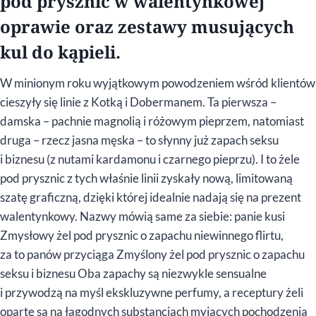
pod prysznic w walentynkowej
oprawie oraz zestawy musujących
kul do kąpieli.
W minionym roku wyjątkowym powodzeniem wśród klientów
cieszyły się linie z Kotką i Dobermanem. Ta pierwsza –
damska – pachnie magnolią i różowym pieprzem, natomiast
druga – rzecz jasna męska – to słynny już zapach seksu
i biznesu (z nutami kardamonu i czarnego pieprzu). I to żele
pod prysznic z tych właśnie linii zyskały nową, limitowaną
szatę graficzną, dzięki której idealnie nadają się na prezent
walentynkowy. Nazwy mówią same za siebie: panie kusi
Zmysłowy żel pod prysznic o zapachu niewinnego flirtu,
za to panów przyciąga Zmyślony żel pod prysznic o zapachu
seksu i biznesu Oba zapachy są niezwykle sensualne
i przywodzą na myśl ekskluzywne perfumy, a receptury żeli
oparte są na łagodnych substancjach myjących pochodzenia