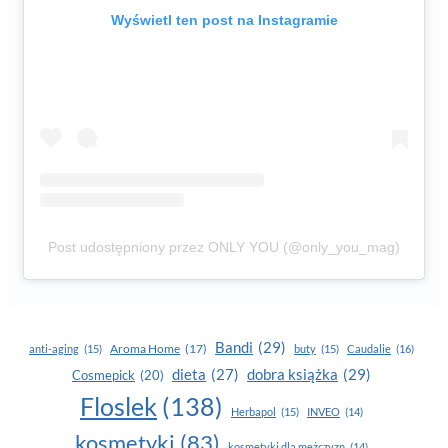
Wyświetl ten post na Instagramie
Post udostępniony przez ONLY YOU (@only_you_mag)
Bandi
(29)
Aroma Home
(17)
anti-aging
(15)
buty
(15)
Caudalie
(16)
dobra książka
(29)
dieta
(27)
Cosmepick
(20)
Floslek
(138)
Herbapol
(15)
INVEO
(14)
kosmetyki
(83)
kosmetyki dla mężczyzn
(14)