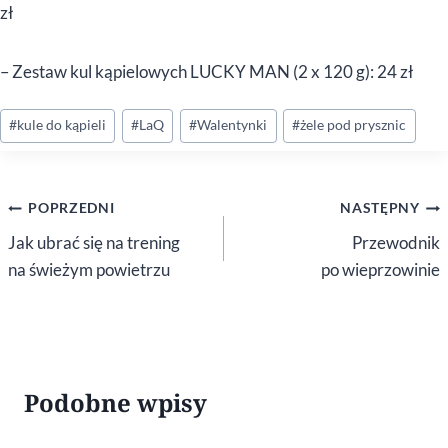
zł
– Zestaw kul kąpielowych LUCKY MAN (2 x 120 g): 24 zł
Tagi
#
kule do kąpieli
#
LaQ
#
Walentynki
#
żele pod prysznic
wpisu:
Nawigacja
POPRZEDNI
NASTĘPNY
wpisu
Jak ubrać się na trening
Przewodnik
na świeżym powietrzu
po wieprzowinie
Podobne wpisy