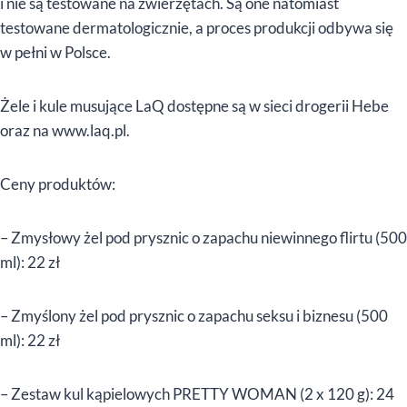
i nie są testowane na zwierzętach. Są one natomiast
testowane dermatologicznie, a proces produkcji odbywa się
w pełni w Polsce.
Żele i kule musujące LaQ dostępne są w sieci drogerii Hebe
oraz na www.laq.pl.
Ceny produktów:
– Zmysłowy żel pod prysznic o zapachu niewinnego flirtu (500
ml): 22 zł
– Zmyślony żel pod prysznic o zapachu seksu i biznesu (500
ml): 22 zł
– Zestaw kul kąpielowych PRETTY WOMAN (2 x 120 g): 24