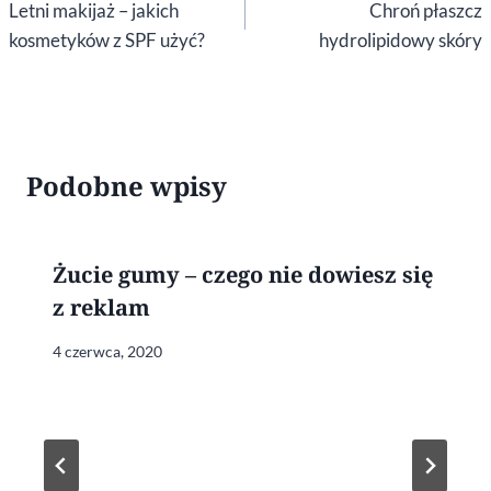
wpisu
Letni makijaż – jakich
Chroń płaszcz
kosmetyków z SPF użyć?
hydrolipidowy skóry
Podobne wpisy
Żucie gumy – czego nie dowiesz się
z reklam
4 czerwca, 2020