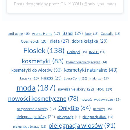
Post udostępniony przez ONLY YOU (@only_you_mag)
Bandi
(29)
Aroma Home
(17)
anti-aging
(15)
buty
(15)
Caudalie
(16)
dobra książka
(29)
dieta
(27)
Cosmepick
(20)
Floslek
(138)
Herbapol
(15)
INVEO
(14)
kosmetyki
(83)
kosmetyki dla mężczyzn
(14)
kosmetyki naturalne
(43)
kosmetyki do włosów
(30)
książki
(23)
książka
(18)
makijaż
(17)
Laura Conti
(16)
moda
(187)
nawilżanie skóry
(22)
NOU
(19)
nowości kosmetyczne
(78)
nowości wydawnicze
(19)
OnlyBio
(64)
oczyszczanie twarzy
(17)
perfumy
(15)
pielegnacja skóry
(24)
pielęgnacja
(15)
pielęgnacja dłoni
(14)
pielęgnacja wlosów
(91)
pielęgnacja twarzy
(16)