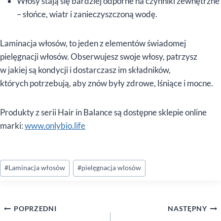
Włosy stają się bardziej odporne na czynniki zewnętrzne
– słońce, wiatr i zanieczyszczoną wodę.
Laminacja włosów, to jeden z elementów świadomej
pielęgnacji włosów. Obserwujesz swoje włosy, patrzysz
w jakiej są kondycji i dostarczasz im składników,
których potrzebują, aby znów były zdrowe, lśniące i mocne.
Produkty z serii Hair in Balance są dostępne sklepie online
marki:
www.onlybio.life
Tagi
#
Laminacja włosów
#
pielęgnacja wlosów
wpisu:
Nawigacja
POPRZEDNI
NASTĘPNY