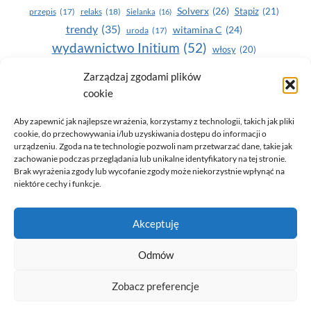
Solverx
(26)
Stapiz
(21)
przepis
(17)
relaks
(18)
Sielanka
(16)
trendy
(35)
witamina C
(24)
uroda
(17)
wydawnictwo Initium
(52)
włosy
(20)
Yasumi
(164)
zdrowe zęby
(20)
Zarządzaj zgodami plików
cookie
zdrowie
(135)
Aby zapewnić jak najlepsze wrażenia, korzystamy z technologii, takich jak pliki
cookie, do przechowywania i/lub uzyskiwania dostępu do informacji o
urządzeniu. Zgoda na te technologie pozwoli nam przetwarzać dane, takie jak
zachowanie podczas przeglądania lub unikalne identyfikatory na tej stronie.
Brak wyrażenia zgody lub wycofanie zgody może niekorzystnie wpłynąć na
niektóre cechy i funkcje.
© 2026 Only You - portal dla kobiet (uroda, moda, zdrowie)
Akceptuję
opracowanie:
AZDOBRESTRONY
Odmów
Zobacz preferencje
Polityka prywatności i RODO