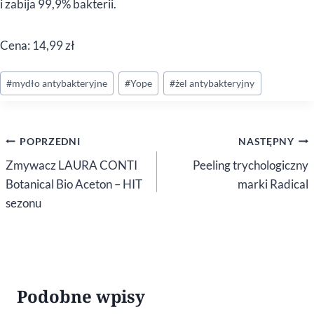
i zabija 99,9% bakterii.
Cena: 14,99 zł
Tagi
#
mydło antybakteryjne
#
Yope
#
żel antybakteryjny
wpisu:
Nawigacja
POPRZEDNI
NASTĘPNY
wpisu
Zmywacz LAURA CONTI
Peeling trychologiczny
Botanical Bio Aceton – HIT
marki Radical
sezonu
Podobne wpisy