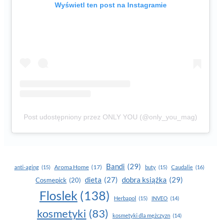
Wyświetl ten post na Instagramie
Post udostępniony przez ONLY YOU (@only_you_mag)
Bandi
(29)
Aroma Home
(17)
anti-aging
(15)
buty
(15)
Caudalie
(16)
dobra książka
(29)
dieta
(27)
Cosmepick
(20)
Floslek
(138)
Herbapol
(15)
INVEO
(14)
kosmetyki
(83)
kosmetyki dla mężczyzn
(14)