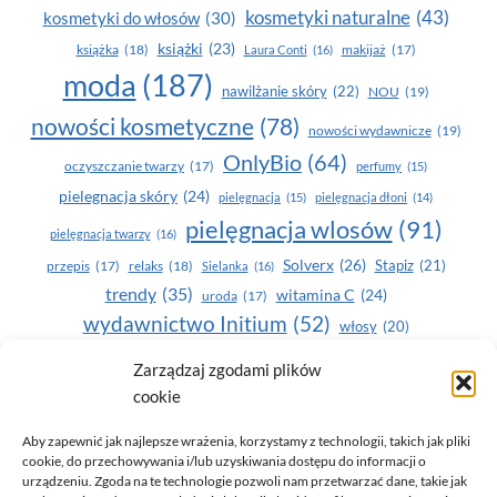
kosmetyki naturalne
(43)
kosmetyki do włosów
(30)
książki
(23)
książka
(18)
makijaż
(17)
Laura Conti
(16)
moda
(187)
nawilżanie skóry
(22)
NOU
(19)
nowości kosmetyczne
(78)
nowości wydawnicze
(19)
OnlyBio
(64)
oczyszczanie twarzy
(17)
perfumy
(15)
pielegnacja skóry
(24)
pielęgnacja
(15)
pielęgnacja dłoni
(14)
pielęgnacja wlosów
(91)
pielęgnacja twarzy
(16)
Solverx
(26)
Stapiz
(21)
przepis
(17)
relaks
(18)
Sielanka
(16)
trendy
(35)
witamina C
(24)
uroda
(17)
wydawnictwo Initium
(52)
włosy
(20)
Yasumi
(164)
Zarządzaj zgodami plików
zdrowe zęby
(20)
cookie
zdrowie
(135)
Aby zapewnić jak najlepsze wrażenia, korzystamy z technologii, takich jak pliki
cookie, do przechowywania i/lub uzyskiwania dostępu do informacji o
urządzeniu. Zgoda na te technologie pozwoli nam przetwarzać dane, takie jak