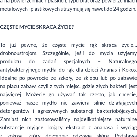
a na powierzchniach płaskich, typu blat oraz powierzchniach
metalowych i plastikowych utrzymują się nawet do 24 godzin.
CZĘSTE MYCIE SKRACA ŻYCIE?
To już pewne, że częste mycie rąk skraca życie…
drobnoustrojom. Szczególnie, jeśli do mycia użyjemy
produktu do zadań specjalnych –
Naturalnego
antybakteryjnego mydła do rąk dla dzieci Ananas i Kokos
.
Idealne po powrocie ze szkoły, ze sklepu lub po zabawie
na placu zabaw, czyli z tych miejsc, gdzie złych bakterii jest
najwięcej. Możecie go używać tak często, jak chcecie,
ponieważ nasze mydło nie zawiera
silnie działającyc
detergentów i agresywnych substancji bakteriobójczych.
Zamiast nich zastosowaliśmy najdelikatniejsze naturalne
substancje myjące, kojący ekstrakt z ananasa i wyciąg
z kokosa, który dogłębnie odżywia skórę. Podstawą