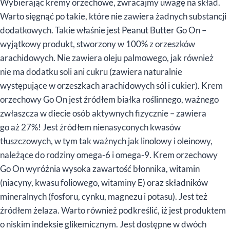
Wybierając kremy orzechowe, zwracajmy uwagę na skład.
Warto sięgnąć po takie, które nie zawiera żadnych substancji
dodatkowych. Takie właśnie jest Peanut Butter Go On –
wyjątkowy produkt, stworzony w 100% z orzeszków
arachidowych. Nie zawiera oleju palmowego, jak również
nie ma dodatku soli ani cukru (zawiera naturalnie
występujące w orzeszkach arachidowych sól i cukier). Krem
orzechowy Go On jest źródłem białka roślinnego, ważnego
zwłaszcza w diecie osób aktywnych fizycznie – zawiera
go aż 27%! Jest źródłem nienasyconych kwasów
tłuszczowych, w tym tak ważnych jak linolowy i oleinowy,
należące do rodziny omega-6 i omega-9. Krem orzechowy
Go On wyróżnia wysoka zawartość błonnika, witamin
(niacyny, kwasu foliowego, witaminy E) oraz składników
mineralnych (fosforu, cynku, magnezu i potasu). Jest też
źródłem żelaza. Warto również podkreślić, iż jest produktem
o niskim indeksie glikemicznym. Jest dostępne w dwóch