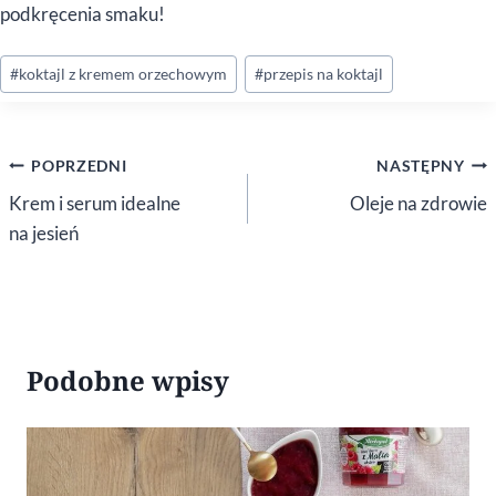
podkręcenia smaku!
Tagi
#
koktajl z kremem orzechowym
#
przepis na koktajl
wpisu:
Nawigacja
POPRZEDNI
NASTĘPNY
wpisu
Krem i serum idealne
Oleje na zdrowie
na jesień
Podobne wpisy