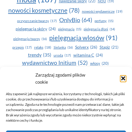
nawilżanie skóry
(22)
NOU
(19)
nowości kosmetyczne
(78)
nowości wydawnicze
(19)
OnlyBio
(64)
oczyszczanie twarzy
(17)
perfumy
(15)
pielegnacja skóry
(24)
pielęgnacja
(15)
pielęgnacja dłoni
(14)
pielęgnacja wlosów
(91)
pielęgnacja twarzy
(16)
Solverx
(26)
Stapiz
(21)
przepis
(17)
relaks
(18)
Sielanka
(16)
trendy
(35)
witamina C
(24)
uroda
(17)
wydawnictwo Initium
(52)
włosy
(20)
Yasumi
(164)
Zarządzaj zgodami plików
zdrowe zęby
(20)
cookie
zdrowie
(135)
Aby zapewnić jak najlepsze wrażenia, korzystamy z technologii, takich jak pliki
cookie, do przechowywania i/lub uzyskiwania dostępu do informacji o
urządzeniu. Zgoda na te technologie pozwoli nam przetwarzać dane, takie jak
zachowanie podczas przeglądania lub unikalne identyfikatory na tej stronie.
Brak wyrażenia zgody lub wycofanie zgody może niekorzystnie wpłynąć na
niektóre cechy i funkcje.