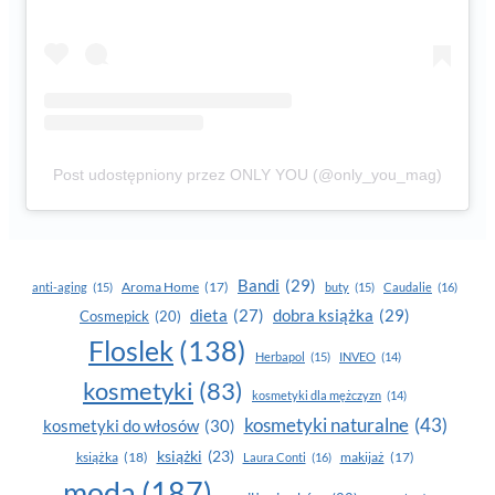
Post udostępniony przez ONLY YOU (@only_you_mag)
Bandi
(29)
Aroma Home
(17)
anti-aging
(15)
buty
(15)
Caudalie
(16)
dobra książka
(29)
dieta
(27)
Cosmepick
(20)
Floslek
(138)
Herbapol
(15)
INVEO
(14)
kosmetyki
(83)
kosmetyki dla mężczyzn
(14)
kosmetyki naturalne
(43)
kosmetyki do włosów
(30)
książki
(23)
książka
(18)
makijaż
(17)
Laura Conti
(16)
moda
(187)