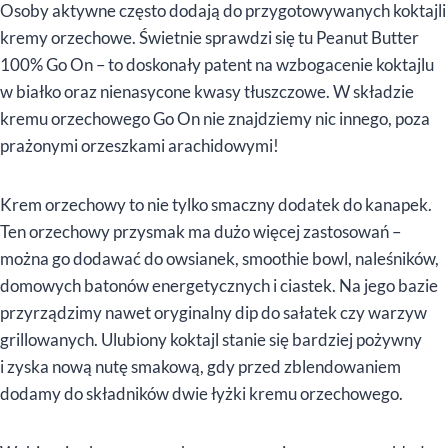
Osoby aktywne często dodają do przygotowywanych koktajli
kremy orzechowe. Świetnie sprawdzi się tu Peanut Butter
100% Go On – to doskonały patent na wzbogacenie koktajlu
w białko oraz nienasycone kwasy tłuszczowe. W składzie
kremu orzechowego Go On nie znajdziemy nic innego, poza
prażonymi orzeszkami arachidowymi!
Krem orzechowy to nie tylko smaczny dodatek do kanapek.
Ten orzechowy przysmak ma dużo więcej zastosowań –
można go dodawać do owsianek, smoothie bowl, naleśników,
domowych batonów energetycznych i ciastek. Na jego bazie
przyrządzimy nawet oryginalny dip do sałatek czy warzyw
grillowanych. Ulubiony koktajl stanie się bardziej pożywny
i zyska nową nutę smakową, gdy przed zblendowaniem
dodamy do składników dwie łyżki kremu orzechowego.