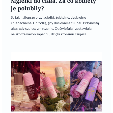
Mgiełki do ciała. Za co kobiety
je polubiły?
Są jak najlepsze przyjaciółki. Subtelne, dyskretne
i nienachalne. Chłodzą, gdy doskwiera ci upał. Przynoszą
ulgę, gdy czujesz zmęczenie. Odświeżają i zostawiają
na skórze welon zapachu, dzięki któremu czujesz...