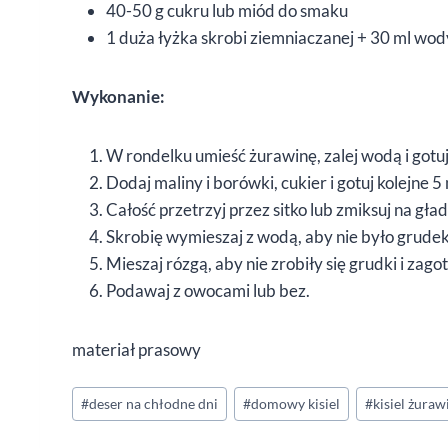
40-50 g cukru lub miód do smaku
1 duża łyżka skrobi ziemniaczanej + 30 ml wod
Wykonanie:
W rondelku umieść żurawinę, zalej wodą i gotu
Dodaj maliny i borówki, cukier i gotuj kolejne 5
Całość przetrzyj przez sitko lub zmiksuj na gład
Skrobię wymieszaj z wodą, aby nie było grudek 
Mieszaj rózgą, aby nie zrobiły się grudki i zagot
Podawaj z owocami lub bez.
materiał prasowy
Tagi
#
deser na chłodne dni
#
domowy kisiel
#
kisiel żura
wpisu: