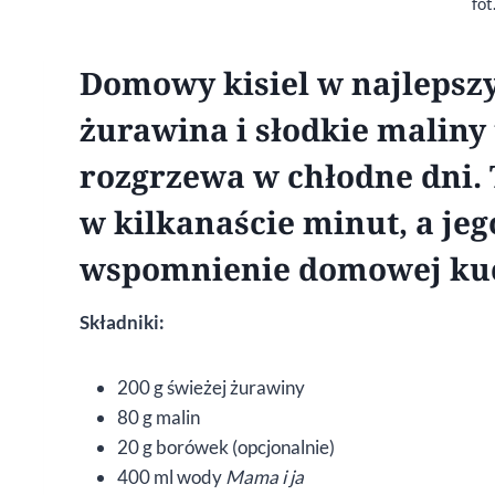
fot
Domowy kisiel w najleps
żurawina i słodkie maliny 
rozgrzewa w chłodne dni. 
w kilkanaście minut, a je
wspomnienie domowej kuch
Składniki:
200 g świeżej żurawiny
80 g malin
20 g borówek (opcjonalnie)
400 ml wody
Mama i ja