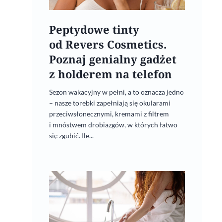
Peptydowe tinty
od Revers Cosmetics.
Poznaj genialny gadżet
Zakwas z buraków
z holderem na telefon
13 grudnia, 2023
Sezon wakacyjny w pełni, a to oznacza jedno
– nasze torebki zapełniają się okularami
przeciwsłonecznymi, kremami z filtrem
i mnóstwem drobiazgów, w których łatwo
się zgubić. Ile...