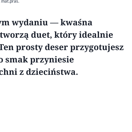
. mat.pras.
zym wydaniu — kwaśna
tworzą duet, który idealnie
Ten prosty deser przygotujesz
go smak przyniesie
ni z dzieciństwa.