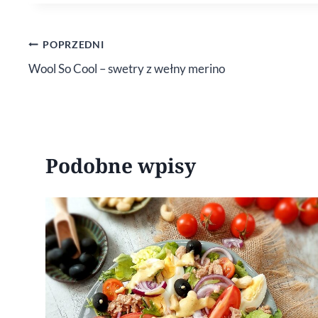
Nawigacja
POPRZEDNI
Wool So Cool – swetry z wełny merino
wpisu
Podobne wpisy