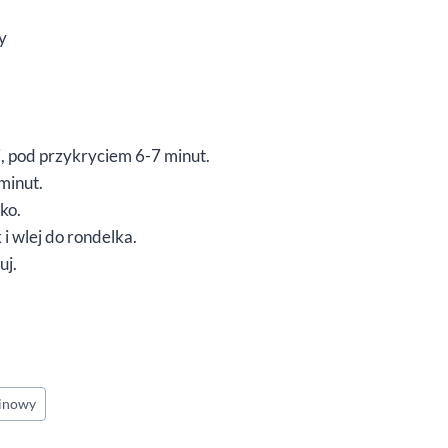
y
j, pod przykryciem 6-7 minut.
 minut.
ko.
i wlej do rondelka.
uj.
winowy