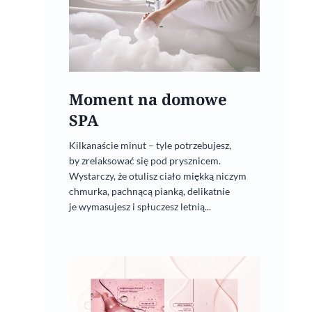
Moment na domowe
SPA
Kilkanaście minut – tyle potrzebujesz,
by zrelaksować się pod prysznicem.
Wystarczy, że otulisz ciało miękką niczym
chmurka, pachnącą pianką, delikatnie
je wymasujesz i spłuczesz letnią...