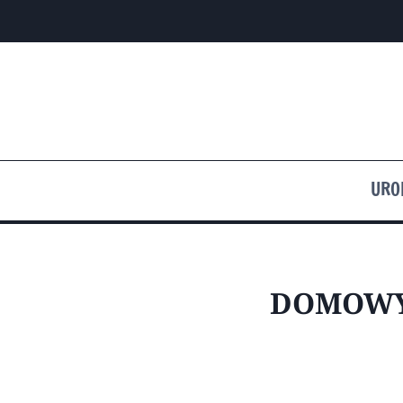
Przejdź
do
treści
URO
DOMOWY