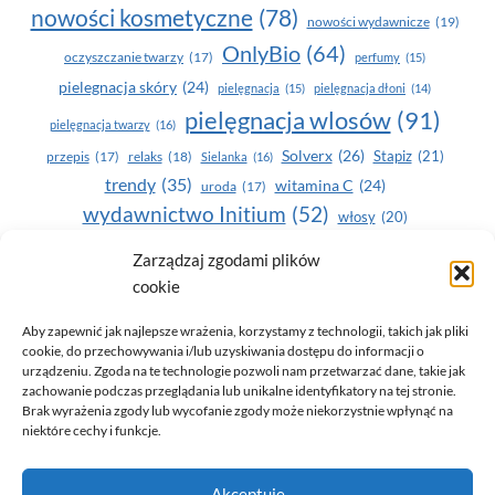
nowości kosmetyczne
(78)
nowości wydawnicze
(19)
OnlyBio
(64)
oczyszczanie twarzy
(17)
perfumy
(15)
pielegnacja skóry
(24)
pielęgnacja
(15)
pielęgnacja dłoni
(14)
pielęgnacja wlosów
(91)
pielęgnacja twarzy
(16)
Solverx
(26)
Stapiz
(21)
przepis
(17)
relaks
(18)
Sielanka
(16)
trendy
(35)
witamina C
(24)
uroda
(17)
wydawnictwo Initium
(52)
włosy
(20)
Yasumi
(164)
zdrowe zęby
(20)
Zarządzaj zgodami plików
cookie
zdrowie
(135)
Aby zapewnić jak najlepsze wrażenia, korzystamy z technologii, takich jak pliki
cookie, do przechowywania i/lub uzyskiwania dostępu do informacji o
urządzeniu. Zgoda na te technologie pozwoli nam przetwarzać dane, takie jak
zachowanie podczas przeglądania lub unikalne identyfikatory na tej stronie.
Brak wyrażenia zgody lub wycofanie zgody może niekorzystnie wpłynąć na
niektóre cechy i funkcje.
© 2026 Only You - portal dla kobiet (uroda, moda, zdrowie)
Akceptuję