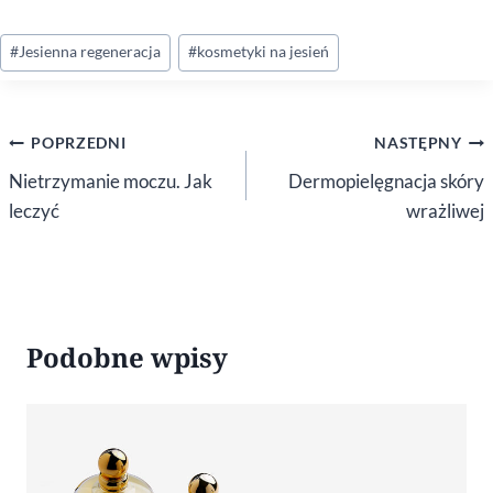
Tagi
#
Jesienna regeneracja
#
kosmetyki na jesień
wpisu:
Nawigacja
POPRZEDNI
NASTĘPNY
wpisu
Nietrzymanie moczu. Jak
Dermopielęgnacja skóry
leczyć
wrażliwej
Podobne wpisy