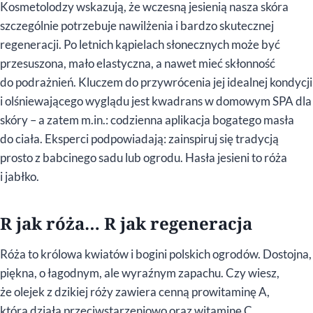
Kosmetolodzy wskazują, że wczesną jesienią nasza skóra
szczególnie potrzebuje nawilżenia i bardzo skutecznej
regeneracji. Po letnich kąpielach słonecznych może być
przesuszona, mało elastyczna, a nawet mieć skłonność
do podrażnień. Kluczem do przywrócenia jej idealnej kondycji
i olśniewającego wyglądu jest kwadrans w domowym SPA dla
skóry – a zatem m.in.: codzienna aplikacja bogatego masła
do ciała. Eksperci podpowiadają: zainspiruj się tradycją
prosto z babcinego sadu lub ogrodu. Hasła jesieni to róża
i jabłko.
R jak róża… R jak regeneracja
Róża to królowa kwiatów i bogini polskich ogrodów. Dostojna,
piękna, o łagodnym, ale wyraźnym zapachu. Czy wiesz,
że olejek z dzikiej róży zawiera cenną prowitaminę A,
która działa przeciwstarzeniowo oraz witaminę C,