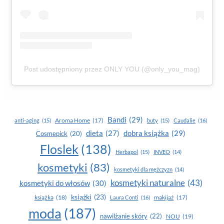
Post udostępniony przez ONLY YOU (@only_you_mag)
Bandi
(29)
Aroma Home
(17)
anti-aging
(15)
buty
(15)
Caudalie
(16)
dobra książka
(29)
dieta
(27)
Cosmepick
(20)
Floslek
(138)
Herbapol
(15)
INVEO
(14)
kosmetyki
(83)
kosmetyki dla mężczyzn
(14)
kosmetyki naturalne
(43)
kosmetyki do włosów
(30)
książki
(23)
książka
(18)
makijaż
(17)
Laura Conti
(16)
moda
(187)
nawilżanie skóry
(22)
NOU
(19)