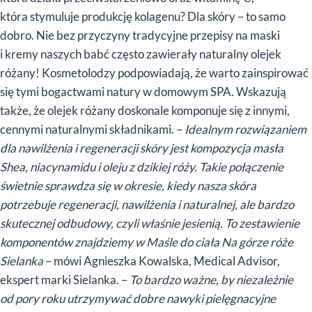
która stymuluje produkcję kolagenu? Dla skóry – to samo
dobro. Nie bez przyczyny tradycyjne przepisy na maski
i kremy naszych babć często zawierały naturalny olejek
różany! Kosmetolodzy podpowiadają, że warto zainspirować
się tymi bogactwami natury w domowym SPA. Wskazują
także, że olejek różany doskonale komponuje się z innymi,
cennymi naturalnymi składnikami. –
Idealnym rozwiązaniem
dla nawilżenia i regeneracji skóry jest kompozycja masła
Shea, niacynamidu i oleju z dzikiej róży. Takie połączenie
świetnie sprawdza się w okresie, kiedy nasza skóra
potrzebuje regeneracji, nawilżenia i naturalnej, ale bardzo
skutecznej odbudowy, czyli właśnie jesienią. To zestawienie
komponentów znajdziemy w Maśle do ciała Na górze róże
Sielanka
– mówi Agnieszka Kowalska, Medical Advisor,
ekspert marki Sielanka. –
To bardzo ważne, by niezależnie
od pory roku utrzymywać dobre nawyki pielęgnacyjne