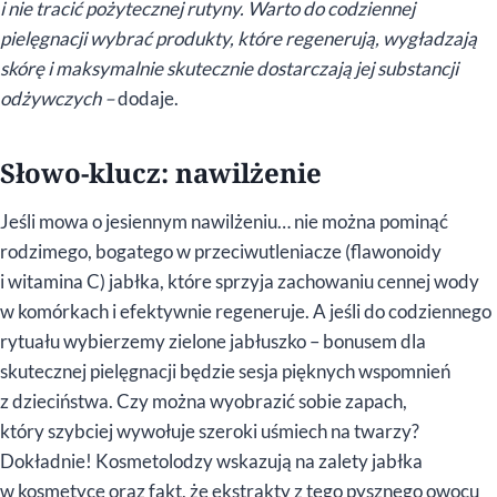
i nie tracić pożytecznej rutyny. Warto do codziennej
pielęgnacji wybrać produkty, które regenerują, wygładzają
skórę i maksymalnie skutecznie dostarczają jej substancji
odżywczych –
dodaje.
Słowo-klucz: nawilżenie
Jeśli mowa o jesiennym nawilżeniu… nie można pominąć
rodzimego, bogatego w przeciwutleniacze (flawonoidy
i witamina C) jabłka, które sprzyja zachowaniu cennej wody
w komórkach i efektywnie regeneruje. A jeśli do codziennego
rytuału wybierzemy zielone jabłuszko – bonusem dla
skutecznej pielęgnacji będzie sesja pięknych wspomnień
z dzieciństwa. Czy można wyobrazić sobie zapach,
który szybciej wywołuje szeroki uśmiech na twarzy?
Dokładnie! Kosmetolodzy wskazują na zalety jabłka
w kosmetyce oraz fakt, że ekstrakty z tego pysznego owocu