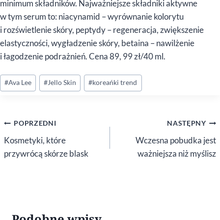
minimum składników. Najważniejsze składniki aktywne
w tym serum to: niacynamid – wyrównanie kolorytu
i rozświetlenie skóry, peptydy – regeneracja, zwiększenie
elastyczności, wygładzenie skóry, betaina – nawilżenie
i łagodzenie podrażnień. Cena 89, 99 zł/40 ml.
Tagi
#
Ava Lee
#
Jello Skin
#
koreańki trend
wpisu:
Nawigacja
POPRZEDNI
NASTĘPNY
wpisu
Kosmetyki, które
Wczesna pobudka jest
przywrócą skórze blask
ważniejsza niż myślisz
Podobne wpisy