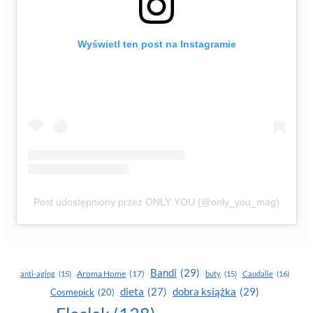
Wyświetl ten post na Instagramie
Post udostępniony przez ONLY YOU (@only_you_mag)
Bandi
(29)
Aroma Home
(17)
anti-aging
(15)
buty
(15)
Caudalie
(16)
dobra książka
(29)
dieta
(27)
Cosmepick
(20)