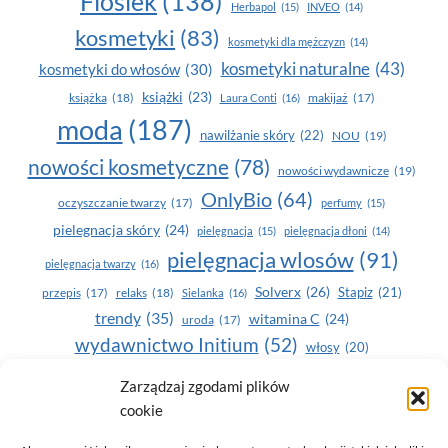
Floslek
(138)
Herbapol
(15)
INVEO
(14)
kosmetyki
(83)
kosmetyki dla mężczyzn
(14)
kosmetyki naturalne
(43)
kosmetyki do włosów
(30)
książki
(23)
książka
(18)
makijaż
(17)
Laura Conti
(16)
moda
(187)
nawilżanie skóry
(22)
NOU
(19)
nowości kosmetyczne
(78)
nowości wydawnicze
(19)
OnlyBio
(64)
oczyszczanie twarzy
(17)
perfumy
(15)
pielegnacja skóry
(24)
pielęgnacja
(15)
pielęgnacja dłoni
(14)
pielęgnacja wlosów
(91)
pielęgnacja twarzy
(16)
Solverx
(26)
Stapiz
(21)
przepis
(17)
relaks
(18)
Sielanka
(16)
trendy
(35)
witamina C
(24)
uroda
(17)
wydawnictwo Initium
(52)
włosy
(20)
Yasumi
(164)
zdrowe zęby
(20)
Zarządzaj zgodami plików
cookie
zdrowie
(135)