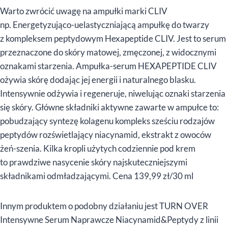
Warto zwrócić uwagę na ampułki marki CLIV
np. Energetyzująco-uelastyczniającą ampułkę do twarzy
z kompleksem peptydowym Hexapeptide CLIV. Jest to serum
przeznaczone do skóry matowej, zmęczonej, z widocznymi
oznakami starzenia. Ampułka-serum HEXAPEPTIDE CLIV
ożywia skórę dodając jej energii i naturalnego blasku.
Intensywnie odżywia i regeneruje, niwelując oznaki starzenia
się skóry. Główne składniki aktywne zawarte w ampułce to:
pobudzający syntezę kolagenu kompleks sześciu rodzajów
peptydów rozświetlający niacynamid, ekstrakt z owoców
żeń-szenia. Kilka kropli użytych codziennie pod krem
to prawdziwe nasycenie skóry najskuteczniejszymi
składnikami odmładzającymi. Cena 139,99 zł/30 ml
Innym produktem o podobny działaniu jest TURN OVER
Intensywne Serum Naprawcze Niacynamid&Peptydy z linii