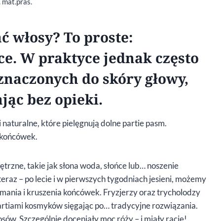
. mat.pras.
ć włosy? To proste:
ce. W praktyce jednak często
naczonych do skóry głowy,
ąc bez opieki.
i naturalne, które pielęgnują dolne partie pasm.
u końcówek.
ętrzne, takie jak słona woda, słońce lub… noszenie
teraz – po lecie i w pierwszych tygodniach jesieni, możemy
amania i kruszenia końcówek. Fryzjerzy oraz trycholodzy
artiami kosmyków sięgając po… tradycyjne rozwiązania.
osów. Szczególnie doceniały moc róży – i miały rację!