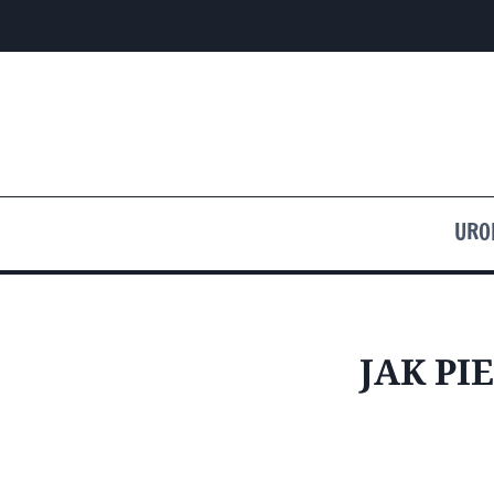
Przejdź
do
treści
URO
JAK P