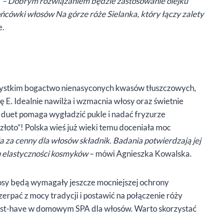
.
– Dobrym rozwiązaniem będzie zastosowanie olejku
ńcówki włosów Na górze róże Sielanka, który łączy zalety
e.
wszystkim bogactwo nienasyconych kwasów tłuszczowych,
 E. Idealnie nawilża i wzmacnia włosy oraz świetnie
i duet pomaga wygładzić pukle i nadać fryzurze
łoto”! Polska wieś już wieki temu doceniała moc
 za cenny dla włosów składnik. Badania potwierdzają jej
u elastyczności kosmyków
– mówi Agnieszka Kowalska.
 włosy będą wymagały jeszcze mocniejszej ochrony
zerpać z mocy tradycji i postawić na połączenie róży
must-have w domowym SPA dla włosów. Warto skorzystać