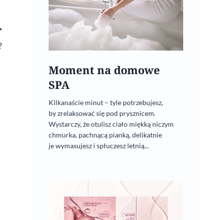
?
Moment na domowe
SPA
Kilkanaście minut – tyle potrzebujesz,
by zrelaksować się pod prysznicem.
Wystarczy, że otulisz ciało miękką niczym
chmurka, pachnącą pianką, delikatnie
je wymasujesz i spłuczesz letnią...
Siła jadu Mamushi ARG
17 grudnia, 2022