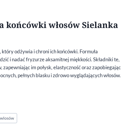
a końcówki włosów Sielanka
który odżywia i chroni ich końcówki. Formuła
dzić i nadać fryzurze aksamitnej miękkości. Składniki te,
 zapewniając im połysk, elastyczność oraz zapobiegając
 mocnych, pełnych blasku i zdrowo wyglądających włosów.
a wlosów