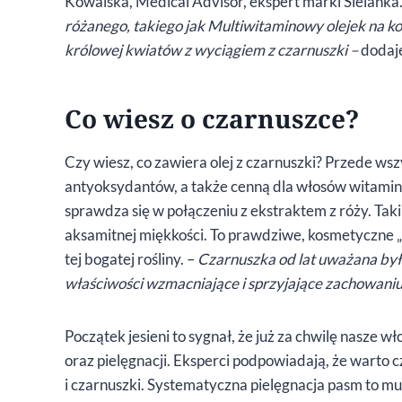
Kowalska, Medical Advisor, ekspert marki Sielanka
różanego, takiego jak Multiwitaminowy olejek na ko
królowej kwiatów z wyciągiem z czarnuszki –
dodaj
Co wiesz o czarnuszce?
Czy wiesz, co zawiera olej z czarnuszki? Przede 
antyoksydantów, a także cenną dla włosów witaminę
sprawdza się w połączeniu z ekstraktem z róży. Tak
aksamitnej miękkości. To prawdziwe, kosmetyczne „z
tej bogatej rośliny. –
Czarnuszka od lat uważana była
właściwości wzmacniające i sprzyjające zachowani
Początek jesieni to sygnał, że już za chwilę nasze
oraz pielęgnacji. Eksperci podpowiadają, że warto c
i czarnuszki. Systematyczna pielęgnacja pasm to 