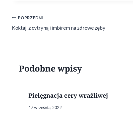
Nawigacja
POPRZEDNI
Koktajl z cytryną i imbirem na zdrowe zęby
wpisu
Podobne wpisy
​Pielęgnacja cery wrażliwej
17 września, 2022