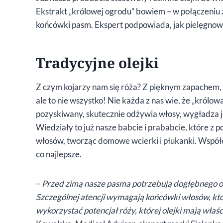
Ekstrakt „królowej ogrodu” bowiem – w połączeniu z
końcówki pasm. Ekspert podpowiada, jak pielęgnow
Tradycyjne olejki
Z czym kojarzy nam się róża? Z pięknym zapachem
ale to nie wszystko! Nie każda z nas wie, że „królowa 
pozyskiwany, skutecznie odżywia włosy, wygładza j
Wiedziały to już nasze babcie i prababcie, które z
włosów, tworząc domowe wcierki i płukanki. Współcze
co najlepsze.
–
Przed zimą nasze pasma potrzebują dogłębnego od
Szczególnej atencji wymagają końcówki włosów, któ
wykorzystać potencjał róży, której olejki mają wła