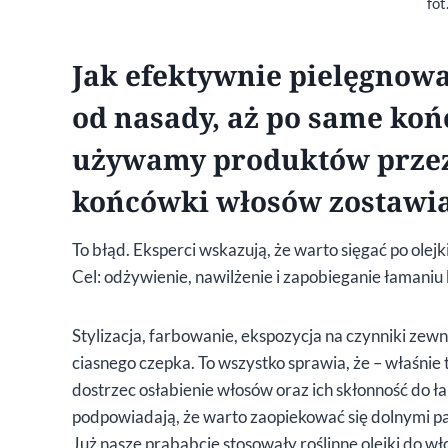
fot
Jak efektywnie pielęgnowa
od nasady, aż po same koń
używamy produktów przez
końcówki włosów zostawiaj
To błąd. Eksperci wskazują, że warto sięgać po olejk
Cel: odżywienie, nawilżenie i zapobieganie łamani
Stylizacja, farbowanie, ekspozycja na czynniki zewn
ciasnego czepka. To wszystko sprawia, że – właśnie 
dostrzec osłabienie włosów oraz ich skłonność do ł
podpowiadają, że warto zaopiekować się dolnymi p
Już nasze prababcie stosowały roślinne olejki do wł