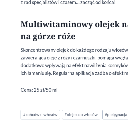
z rad specjalistów i czasem… zacząć od końca!
Multiwitaminowy olejek n
na górze róże
Skoncentrowany olejek do każdego rodzaju włosów, 
zawierająca oleje z róży i czarnuszki, pomaga wygła
dodatkowo wpływają na efekt nawilżenia kosmyków,
ich łamaniu się. Regularna aplikacja zadba o efekt
Cena: 25 zł/50 ml
Tagi
#
końcówki włosów
#
olejek do włosów
#
pielęgnacj
wpisu: