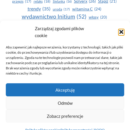
Solverx
(26)
Stapiz
(21)
przepis
(17)
relaks
(18)
Sielanka
(16)
trendy
(35)
witamina C
(24)
uroda
(17)
wydawnictwo Initium
(52)
włosy
(20)
Yasumi
(164)
zdrowe zęby
(20)
Zarządzaj zgodami plików
cookie
zdrowie
(135)
Aby zapewnić jak najlepsze wrażenia, korzystamy z technologii, takich jak pliki
cookie, do przechowywania i/lub uzyskiwania dostępu do informacji o
urządzeniu. Zgoda na te technologie pozwoli nam przetwarzać dane, takie jak
zachowanie podczas przeglądania lub unikalne identyfikatory na tej stronie.
Brak wyrażenia zgody lub wycofanie zgody może niekorzystnie wpłynąć na
niektóre cechy i funkcje.
© 2026 Only You - portal dla kobiet (uroda, moda, zdrowie)
Akceptuję
opracowanie:
AZDOBRESTRONY
Odmów
Zobacz preferencje
Polityka prywatności i RODO
Polityka plików cookies (EU)
Polityka plików cookies
Polityka prywatności i RODO