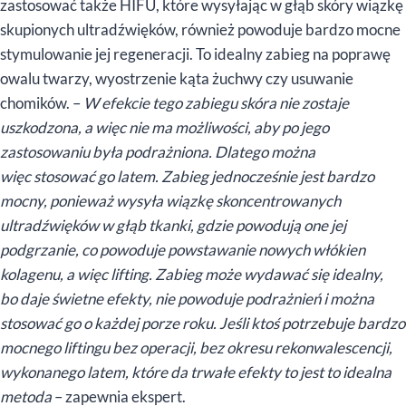
zastosować także HIFU, które wysyłając w głąb skóry wiązkę
skupionych ultradźwięków, również powoduje bardzo mocne
stymulowanie jej regeneracji. To idealny zabieg na poprawę
owalu twarzy, wyostrzenie kąta żuchwy czy usuwanie
chomików. –
W efekcie tego zabiegu skóra nie zostaje
uszkodzona, a więc nie ma możliwości, aby po jego
zastosowaniu była podrażniona. Dlatego można
więc stosować go latem. Zabieg jednocześnie jest bardzo
mocny, ponieważ wysyła wiązkę skoncentrowanych
ultradźwięków w głąb tkanki, gdzie powodują one jej
podgrzanie, co powoduje powstawanie nowych włókien
kolagenu, a więc lifting. Zabieg może wydawać się idealny,
bo daje świetne efekty, nie powoduje podrażnień i można
stosować go o każdej porze roku. Jeśli ktoś potrzebuje bardzo
mocnego liftingu bez operacji, bez okresu rekonwalescencji,
wykonanego latem, które da trwałe efekty to jest to idealna
metoda
– zapewnia ekspert.