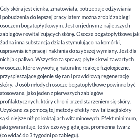
Gdy skóra jest cienka, zmatowiała, potrzebuje odżywiania
i pobudzenia do lepszej pracy latem można zrobić zabiegi
osoczem bogatopłytkowym. Jest on jednym z najlepszych
zabiegów rewitalizujących skórę. Osocze bogatopłytkowe jak
żadna inna substancja działa stymulująco na komórki,
usprawnia ich pracę i nakłania do szybszej wymiany. Jest dla
nich jak paliwo. Wszystko za sprawą płytek krwi zawartych
w osoczu, które wywołują naturalne reakcje fizjologiczne,
przyspieszające gojenie się ran i prawidłową regenerację
skóry. U osób młodych osocze bogatopłytkowe powinno być
stosowane, jako jeden z pierwszych zabiegów
profilaktycznych, który chroni przed starzeniem się skóry.
Uzyskane za pomocą tej metody efekty rewitalizacji skóry
są silniejsze niż po koktajlach witaminowych. Efekt minimum,
jaki gwarantuje, to świeżo wyglądająca, promienna twarz
(co widać do 3 tygodni po zabiegu).