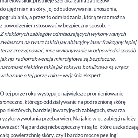
marekwasiluk.pl istnieje szeroka gama zabiegów
do ujędrniania skóry, jej odbudowywania, unoszenia,
pogrubiania, a przez to odmładzania, którą teraz można
z powodzeniem stosować w bezpieczny sposób.
–
Z niektórych zabiegów odmładzających wykonywanych
zwłaszcza na twarz takich jak ablacyjny laser frakcyjny lepiej
teraz zrezygnować, inne wykonywanie w odpowiedni sposób
jak np. radiofrekwencja mikroigłowa są bezpieczne,
natomiast niektóre takie jak toksyna botulinowa są wręcz
wskazane o tej porze roku
– wyjaśnia ekspert.
O tej porze roku występuje największe promieniowanie
słoneczne, którego oddziaływanie na podrażnioną skórę
po niektórych, bardziej inwazyjnych zabiegach, stwarza
ryzyko wywołania przebarwień. Na jakie więc zabiegi należy
uważać? Najbardziej niebezpiecznymi są te, które uszkadzają
całą powierzchnię skóry, czyli bardzo mocne peelingi