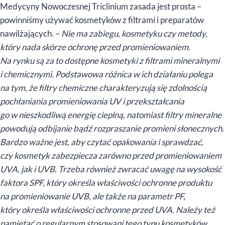
Medycyny Nowoczesnej Triclinium zasada jest prosta –
powinniśmy używać kosmetyków z filtrami i preparatów
nawilżających. –
Nie ma zabiegu, kosmetyku czy metody,
który nada skórze ochronę przed promieniowaniem.
Na rynku są za to dostępne kosmetyki z filtrami mineralnymi
i chemicznymi. Podstawowa różnica w ich działaniu polega
na tym, że filtry chemiczne charakteryzują się zdolnością
pochłaniania promieniowania UV i przekształcania
go w nieszkodliwą energię cieplną, natomiast filtry mineralne
powodują odbijanie bądź rozpraszanie promieni słonecznych.
Bardzo ważne jest, aby czytać opakowania i sprawdzać,
czy kosmetyk zabezpiecza zarówno przed promieniowaniem
UVA, jak i UVB. Trzeba również zwracać uwagę na wysokość
faktora SPF, który określa właściwości ochronne produktu
na promieniowanie UVB, ale także na parametr PF,
który określa właściwości ochronne przed UVA. Należy też
pamiętać o regularnym stosowani tego typu kosmetyków,