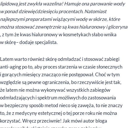
lipidową jest zwykła wazelina! Hamuje ona parowanie wody
w ponad dziewięćdziesięciu procentach. Natomiast
najlepszymi preparatami wiążącymi wodę w skórze, które
można stosować zewnętrznie są kwas hialuronowy i gliceryna
, z tym że kwas hialuronowy w kosmetykach słabo wnika
w skórę– dodaje specjalista.
Latem warto również skórę odmładzać i stosować zabiegi
anti-aging po to, aby proces starzenia w czasie słonecznych
i gorących miesięcy znacząco nie postępował. Choć w tym
względzie są pewne ograniczenia, bo rzeczywiście jest tak,
że latem nie można wykonywać wszystkich zabiegów
odmładzających i spektrum możliwych do zastosowania
w bezpieczny sposób metod nieco się zawęża, to nie znaczy
to, że z medycyny estetycznej o tej porze roku nie można
korzystać. Wręcz przeciwnie! Jak mówi autor bloga