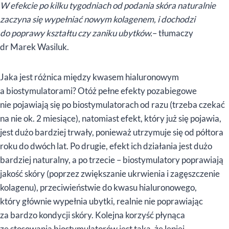
W efekcie po kilku tygodniach od podania skóra naturalnie
zaczyna się wypełniać nowym kolagenem, i dochodzi
do poprawy kształtu czy zaniku ubytków.
– tłumaczy
dr Marek Wasiluk.
Jaka jest różnica między kwasem hialuronowym
a biostymulatorami? Otóż pełne efekty pozabiegowe
nie pojawiają się po biostymulatorach od razu (trzeba czekać
na nie ok. 2 miesiące), natomiast efekt, który już się pojawia,
jest dużo bardziej trwały, ponieważ utrzymuje się od półtora
roku do dwóch lat. Po drugie, efekt ich działania jest dużo
bardziej naturalny, a po trzecie – biostymulatory poprawiają
jakość skóry (poprzez zwiększanie ukrwienia i zagęszczenie
kolagenu), przeciwieństwie do kwasu hialuronowego,
który głównie wypełnia ubytki, realnie nie poprawiając
za bardzo kondycji skóry. Kolejna korzyść płynąca
ze stosowania biostymulatorów jest taka, że lepiej