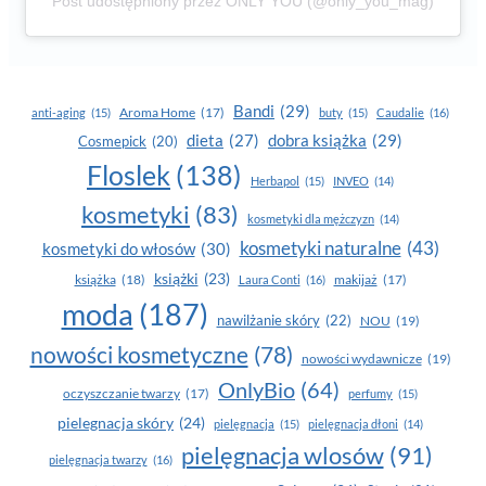
Post udostępniony przez ONLY YOU (@only_you_mag)
Bandi
(29)
Aroma Home
(17)
anti-aging
(15)
buty
(15)
Caudalie
(16)
dobra książka
(29)
dieta
(27)
Cosmepick
(20)
Floslek
(138)
Herbapol
(15)
INVEO
(14)
kosmetyki
(83)
kosmetyki dla mężczyzn
(14)
kosmetyki naturalne
(43)
kosmetyki do włosów
(30)
książki
(23)
książka
(18)
makijaż
(17)
Laura Conti
(16)
moda
(187)
nawilżanie skóry
(22)
NOU
(19)
nowości kosmetyczne
(78)
nowości wydawnicze
(19)
OnlyBio
(64)
oczyszczanie twarzy
(17)
perfumy
(15)
pielegnacja skóry
(24)
pielęgnacja
(15)
pielęgnacja dłoni
(14)
pielęgnacja wlosów
(91)
pielęgnacja twarzy
(16)