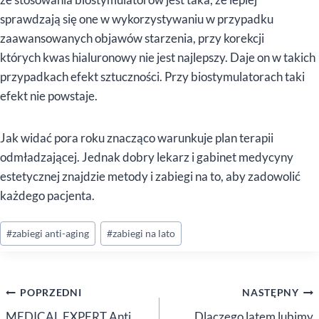
sprawdzają się one w wykorzystywaniu w przypadku
zaawansowanych objawów starzenia, przy korekcji
których kwas hialuronowy nie jest najlepszy. Daje on w takich
przypadkach efekt sztuczności. Przy biostymulatorach taki
efekt nie powstaje.
Jak widać pora roku znacząco warunkuje plan terapii
odmładzającej. Jednak dobry lekarz i gabinet medycyny
estetycznej znajdzie metody i zabiegi na to, aby zadowolić
każdego pacjenta.
Tagi
#
zabiegi anti-aging
#
zabiegi na lato
wpisu:
Nawigacja
POPRZEDNI
NASTĘPNY
MEDICAL EXPERT Anti
Dlaczego latem lubimy