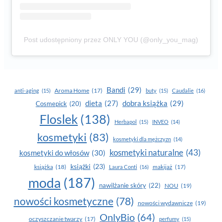
Post udostępniony przez ONLY YOU (@only_you_mag)
Bandi
(29)
Aroma Home
(17)
anti-aging
(15)
buty
(15)
Caudalie
(16)
dobra książka
(29)
dieta
(27)
Cosmepick
(20)
Floslek
(138)
Herbapol
(15)
INVEO
(14)
kosmetyki
(83)
kosmetyki dla mężczyzn
(14)
kosmetyki naturalne
(43)
kosmetyki do włosów
(30)
książki
(23)
książka
(18)
makijaż
(17)
Laura Conti
(16)
moda
(187)
nawilżanie skóry
(22)
NOU
(19)
nowości kosmetyczne
(78)
nowości wydawnicze
(19)
OnlyBio
(64)
oczyszczanie twarzy
(17)
perfumy
(15)