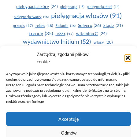
pielegnacja skóry
(24)
pielęgnacja
(15)
pielęgnacja dłoni
(14)
pielęgnacja wlosów
(91)
pielęgnacja twarzy
(16)
Solverx
(26)
Stapiz
(21)
przepis
(17)
relaks
(18)
Sielanka
(16)
trendy
(35)
witamina C
(24)
uroda
(17)
wydawnictwo Initium
(52)
włosy
(20)
Yasumi
(164)
zdrowe zęby
(20)
Zarządzaj zgodami plików
cookie
zdrowie
(135)
Aby zapewnić jak najlepsze wrażenia, korzystamy z technologii, takich jak pliki
cookie, do przechowywania i/lub uzyskiwania dostępu do informacji o
urządzeniu. Zgoda na te technologie pozwoli nam przetwarzać dane, takie jak
zachowanie podczas przeglądania lub unikalne identyfikatory na tej stronie.
Brak wyrażenia zgody lub wycofanie zgody może niekorzystnie wpłynąć na
niektóre cechy i funkcje.
© 2026 Only You - portal dla kobiet (uroda, moda, zdrowie)
Akceptuję
opracowanie:
AZDOBRESTRONY
Odmów