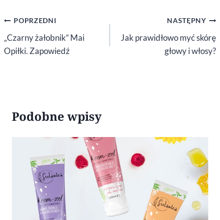
Nawigacja
POPRZEDNI
NASTĘPNY
wpisu
„Czarny żałobnik” Mai
Jak prawidłowo myć skórę
Opiłki. Zapowiedź
głowy i włosy?
Podobne wpisy