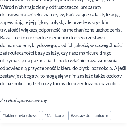
Wśród nich znajdziemy odtłuszczacze, preparaty
do usuwania skórek czy topy wykańczające całą stylizację,
zapewniające jej piękny połysk, ale przede wszystkim
trwałość i większą odporność na mechaniczne uszkodzenia.
Baza i top to niezbędne elementy dobrego zestawu
do manicure hybrydowego, a od ich jakości, w szczególności
zaś skuteczności bazy zależy, czy nasz manicure długo
utrzyma się na paznokciach, bo to właśnie baza zapewnia
odpowiednią przyczepność lakieru do płytki paznokcia. A jeśli
zestaw jest bogaty, to mogą się w nim znaleźć także ozdoby
do paznokci, pędzelki czy formy do przedłużania paznokci.
Artykuł sponsorowany
Tagi
#
lakiery hybrydowe
#
Manicure
#
zestaw do manicure
wpisu: