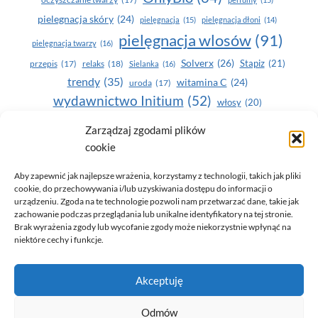
pielegnacja skóry
(24)
pielęgnacja
(15)
pielęgnacja dłoni
(14)
pielęgnacja wlosów
(91)
pielęgnacja twarzy
(16)
Solverx
(26)
Stapiz
(21)
przepis
(17)
relaks
(18)
Sielanka
(16)
trendy
(35)
witamina C
(24)
uroda
(17)
wydawnictwo Initium
(52)
włosy
(20)
Yasumi
(164)
zdrowe zęby
(20)
Zarządzaj zgodami plików
cookie
zdrowie
(135)
Aby zapewnić jak najlepsze wrażenia, korzystamy z technologii, takich jak pliki
cookie, do przechowywania i/lub uzyskiwania dostępu do informacji o
urządzeniu. Zgoda na te technologie pozwoli nam przetwarzać dane, takie jak
zachowanie podczas przeglądania lub unikalne identyfikatory na tej stronie.
Brak wyrażenia zgody lub wycofanie zgody może niekorzystnie wpłynąć na
niektóre cechy i funkcje.
© 2026 Only You - portal dla kobiet (uroda, moda, zdrowie)
Akceptuję
opracowanie:
AZDOBRESTRONY
Odmów