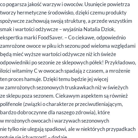
co pogarsza jakość warzyw i owoców. Usunięcie powietrza
tworzy hermetyczne środowisko, dzięki czemu produkty
spożywcze zachowują swoją strukturę, a przede wszystkim
smak i wartości odżywcze – wyjaśnia Natalia Dziok,
ekspertka marki FoodSaver. – Co ciekawe, odpowiednio
zamrożone owoce w piku ich sezonu pod wieloma względami
będą mieć wyższe wartości odżywcze niż ich świeże
odpowiedniki po sezonie ze sklepowych półek! Przykładowo,
ilości witaminy C w owocach spadają z czasem, a mrożenie
ten proces hamuje. Dzięki temu będzie jej więcej
w zamrożonych sezonowych truskawkach niż w świeżych
ze sklepu poza sezonem. Ciekawym aspektem są również
polifenole (związki o charakterze przeciwutleniającym,
bardzo dobroczynne dla naszego zdrowia), które
w mrożonych owocach i warzywach sezonowych
nie tylko nie ulegają spadkowi, ale w niektórych przypadkach
notuje się ich wzrost! – dodaje.