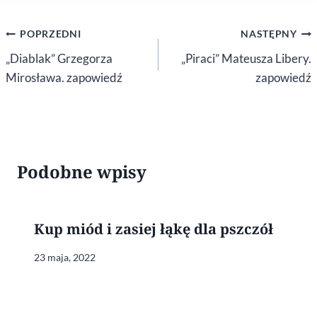
Nawigacja
POPRZEDNI
NASTĘPNY
wpisu
„Diablak” Grzegorza
„Piraci” Mateusza Libery.
Mirosława. zapowiedź
zapowiedź
Podobne wpisy
Kup miód i zasiej łąkę dla pszczół
23 maja, 2022