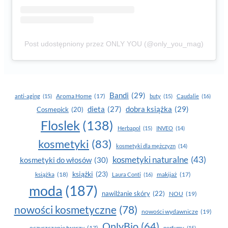
Post udostępniony przez ONLY YOU (@only_you_mag)
Bandi
(29)
Aroma Home
(17)
anti-aging
(15)
buty
(15)
Caudalie
(16)
dobra książka
(29)
dieta
(27)
Cosmepick
(20)
Floslek
(138)
Herbapol
(15)
INVEO
(14)
kosmetyki
(83)
kosmetyki dla mężczyzn
(14)
kosmetyki naturalne
(43)
kosmetyki do włosów
(30)
książki
(23)
książka
(18)
makijaż
(17)
Laura Conti
(16)
moda
(187)
nawilżanie skóry
(22)
NOU
(19)
nowości kosmetyczne
(78)
nowości wydawnicze
(19)
OnlyBio
(64)
oczyszczanie twarzy
(17)
perfumy
(15)