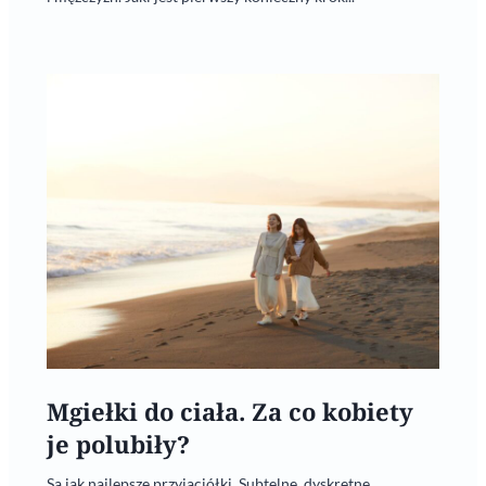
Mgiełki do ciała. Za co kobiety
je polubiły?
Są jak najlepsze przyjaciółki. Subtelne, dyskretne