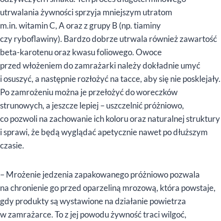
utrwalania żywności sprzyja mniejszym utratom
m.in. witamin C, A oraz z grupy B (np. tiaminy
czy ryboflawiny). Bardzo dobrze utrwala również zawartość
beta-karotenu oraz kwasu foliowego. Owoce
przed włożeniem do zamrażarki należy dokładnie umyć
i osuszyć, a następnie rozłożyć na tacce, aby się nie posklejały.
Po zamrożeniu można je przełożyć do woreczków
strunowych, a jeszcze lepiej – uszczelnić próżniowo,
co pozwoli na zachowanie ich koloru oraz naturalnej struktury
i sprawi, że będą wyglądać apetycznie nawet po dłuższym
czasie.
– Mrożenie jedzenia zapakowanego próżniowo pozwala
na chronienie go przed oparzeliną mrozową, która powstaje,
gdy produkty są wystawione na działanie powietrza
w zamrażarce. To z jej powodu żywność traci wilgoć,