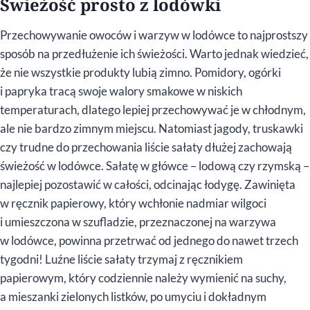
Świeżość prosto z lodówki
Przechowywanie owoców i warzyw w lodówce to najprostszy
sposób na przedłużenie ich świeżości. Warto jednak wiedzieć,
że nie wszystkie produkty lubią zimno. Pomidory, ogórki
i papryka tracą swoje walory smakowe w niskich
temperaturach, dlatego lepiej przechowywać je w chłodnym,
ale nie bardzo zimnym miejscu. Natomiast jagody, truskawki
czy trudne do przechowania liście sałaty dłużej zachowają
świeżość w lodówce. Sałatę w główce – lodową czy rzymską –
najlepiej pozostawić w całości, odcinając łodygę. Zawinięta
w ręcznik papierowy, który wchłonie nadmiar wilgoci
i umieszczona w szufladzie, przeznaczonej na warzywa
w lodówce, powinna przetrwać od jednego do nawet trzech
tygodni! Luźne liście sałaty trzymaj z ręcznikiem
papierowym, który codziennie należy wymienić na suchy,
a mieszanki zielonych listków, po umyciu i dokładnym