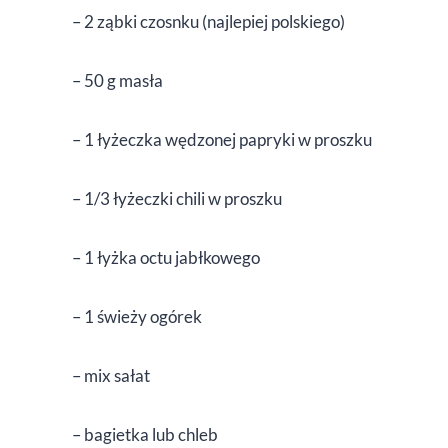
– 2 ząbki czosnku (najlepiej polskiego)
– 50 g masła
– 1 łyżeczka wędzonej papryki w proszku
– 1/3 łyżeczki chili w proszku
– 1 łyżka octu jabłkowego
– 1 świeży ogórek
– mix sałat
– bagietka lub chleb