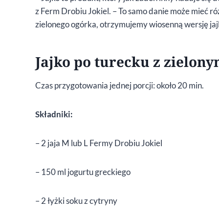
z Ferm Drobiu Jokiel. – To samo danie może mieć r
zielonego ogórka, otrzymujemy wiosenną wersję jaj
Jajko po turecku z zielon
Czas przygotowania jednej porcji: około 20 min.
Składniki:
– 2 jaja M lub L Fermy Drobiu Jokiel
– 150 ml jogurtu greckiego
– 2 łyżki soku z cytryny