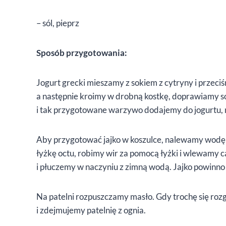
– sól, pieprz
Sposób przygotowania:
Jogurt grecki mieszamy z sokiem z cytryny i przec
a następnie kroimy w drobną kostkę, doprawiamy so
i tak przygotowane warzywo dodajemy do jogurtu,
Aby przygotować jajko w koszulce, nalewamy wodę
łyżkę octu, robimy wir za pomocą łyżki i wlewamy c
i płuczemy w naczyniu z zimną wodą. Jajko powinno
Na patelni rozpuszczamy masło. Gdy trochę się roz
i zdejmujemy patelnię z ognia.