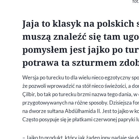
fot
Jaja to klasyk na polskich
muszą znaleźć się tam ug
pomysłem jest jajko po tu
potrawa ta szturmem zdo
Wersja po turecku to dla wielu nieco egzotyczny sp
że pozwoli wprowadzić na stół nieco świeżości, a 
Çilbir, bo tak po turecku brzmi nazwa tego dania, 
przygotowywanych na różne sposoby. Dzisiejsza f
na dworze sułtana Abdülhamida II. Jest to jajko w
Często posypuje się je płatkami czerwonej papryki 
– Jajko to produkt, który jak żaden inny nadaje si