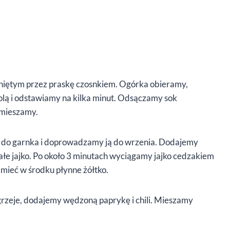
iśniętym przez praskę czosnkiem. Ogórka obieramy,
lą i odstawiamy na kilka minut. Odsączamy sok
 mieszamy.
 do garnka i doprowadzamy ją do wrzenia. Dodajemy
ałe jajko. Po około 3 minutach wyciągamy jajko cedzakiem
 mieć w środku płynne żółtko.
grzeje, dodajemy wędzoną paprykę i chili. Mieszamy