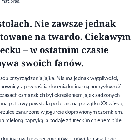
. mat.pras.
 stołach. Nie zawsze jednak
otowane na twardo. Ciekawym
recku – w ostatnim czasie
bywa swoich fanów.
osób przyrządzenia jajka. Nie ma jednak wątpliwości,
domownicy z pewnością docenią kulinarną pomysłowość.
w czasach osmańskich był określeniem jajek sadzonych
orma potrawy powstała podobno na początku XX wieku,
 koszulce zanurzone w jogurcie doprawionym czosnkiem.
lub mieloną papryką, a podaje z tureckim chlebem pide.
ę do kulinarnych eksperymentów – mówi Tomasz Jokiel