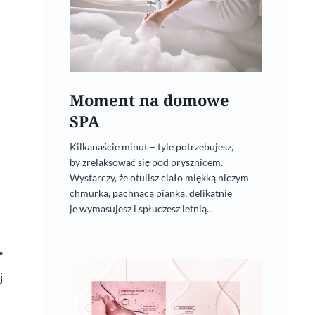
Moment na domowe
SPA
Kilkanaście minut – tyle potrzebujesz,
by zrelaksować się pod prysznicem.
Wystarczy, że otulisz ciało miękką niczym
chmurka, pachnącą pianką, delikatnie
je wymasujesz i spłuczesz letnią...
j