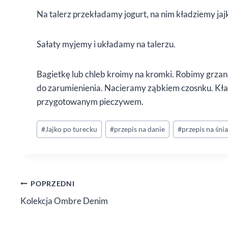
Na talerz przekładamy jogurt, na nim kładziemy ja
Sałaty myjemy i układamy na talerzu.
Bagietkę lub chleb kroimy na kromki. Robimy grzanki
do zarumienienia. Nacieramy ząbkiem czosnku. Kładz
przygotowanym pieczywem.
Tagi
#
Jajko po turecku
#
przepis na danie
#
przepis na śni
wpisu:
Nawigacja
POPRZEDNI
Kolekcja Ombre Denim
wpisu