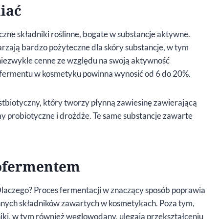
iać
zne składniki roślinne, bogate w substancje aktywne.
rzają bardzo pożyteczne dla skóry substancje, w tym
 niezwykle cenne ze względu na swoją aktywność
fermentu w kosmetyku powinna wynosić od 6 do 20%.
stbiotyczny, który tworzy płynną zawiesinę zawierającą
 probiotyczne i drożdże. Te same substancje zawarte
iofermentem
Dlaczego? Proces fermentacji w znaczący sposób poprawia
innych składników zawartych w kosmetykach. Poza tym,
niki, w tym również węglowodany, ulegają przekształceniu