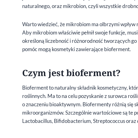
naturalnego, oraz mikrobion, czyli wszystkie drobnou
Warto wiedzieć, że mikrobiom ma olbrzymi wpływ n
Aby mikrobiom właściwie pełnił swoje funkcje, musi
określoną liczebność i różnorodność tworzących g
pomóc mogą kosmetyki zawierające bioferment.
Czym jest bioferment?
Bioferment to naturalny składnik kosmetyczny, kt
roślinnych. Ma to na celu pozyskanie z surowca rośl
o znaczeniu bioaktywnym. Biofermenty różnią się 
mikroorganizmów. Szczególnie wartościowe są te po
Lactobacillus, Bifidobacterium, Streptococcus oraz