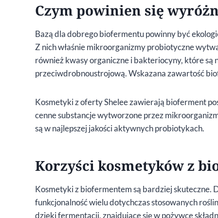
Czym powinien się wyróżn
Bazą dla dobrego biofermentu powinny być ekologic
Z nich właśnie mikroorganizmy probiotyczne wytwa
również kwasy organiczne i bakteriocyny, które są
przeciwdrobnoustrojową. Wskazana zawartość bio
Kosmetyki z oferty Shelee zawierają bioferment po
cenne substancje wytworzone przez mikroorganizmy
są w najlepszej jakości aktywnych probiotykach.
Korzyści kosmetyków z b
Kosmetyki z biofermentem są bardziej skuteczne. 
funkcjonalność wielu dotychczas stosowanych rośl
dzięki fermentacji, znajdujące się w pożywce skład