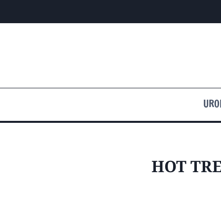
Przejdź
do
treści
URO
HOT TR