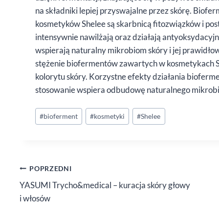
na składniki lepiej przyswajalne przez skórę. Biof
kosmetyków Shelee są skarbnicą fitozwiązków i pos
intensywnie nawilżają oraz działają antyoksydacyjni
wspierają naturalny mikrobiom skóry i jej prawidł
stężenie biofermentów zawartych w kosmetykach S
kolorytu skóry. Korzystne efekty działania bioferm
stosowanie wspiera odbudowę naturalnego mikrobi
Tagi
#
bioferment
#
kosmetyki
#
Shelee
wpisu:
Nawigacja
POPRZEDNI
YASUMI Trycho&medical – kuracja skóry głowy
wpisu
i włosów