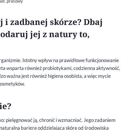
mat. prasowy
j i zadbanej skórze? Dbaj
odaruj jej z natury to,
w organizmie. Istotny wpływ na prawidłowe funkcjonowanie
ieta wsparta również probiotykami, codzienna aktywność,
zo ważna jest również higiena osobista, a więc mycie
 kosmetyków.
ie?
: pielęgnować ją, chronić i wzmacniać. Jego zadaniem
 naturalną barierę oddzielającą skórę od środowiska