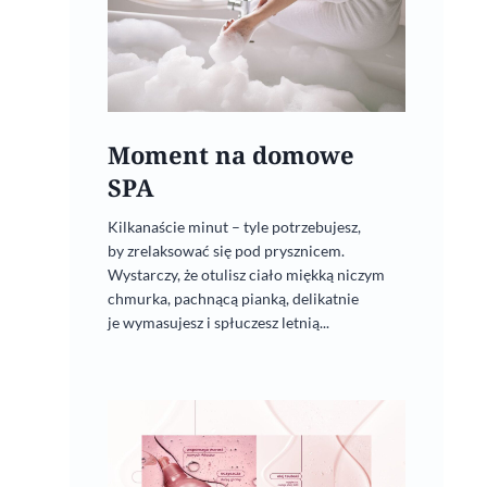
Moment na domowe
SPA
Zimowa pielęgnacja dla
Kilkanaście minut – tyle potrzebujesz,
aktywnych
by zrelaksować się pod prysznicem.
Wystarczy, że otulisz ciało miękką niczym
29 stycznia, 2022
chmurka, pachnącą pianką, delikatnie
je wymasujesz i spłuczesz letnią...