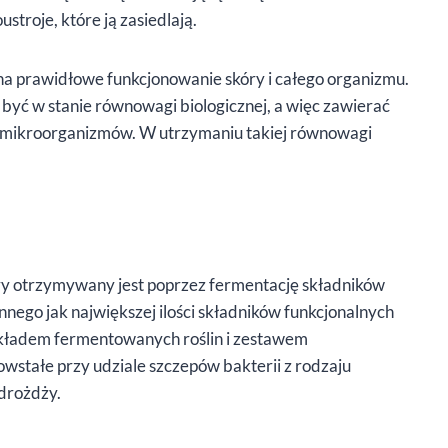
stroje, które ją zasiedlają.
a prawidłowe funkcjonowanie skóry i całego organizmu.
 być w stanie równowagi biologicznej, a więc zawierać
o mikroorganizmów. W utrzymaniu takiej równowagi
óry otrzymywany jest poprzez fermentację składników
innego jak największej ilości składników funkcjonalnych
składem fermentowanych roślin i zestawem
wstałe przy udziale szczepów bakterii z rodzaju
 drożdży.