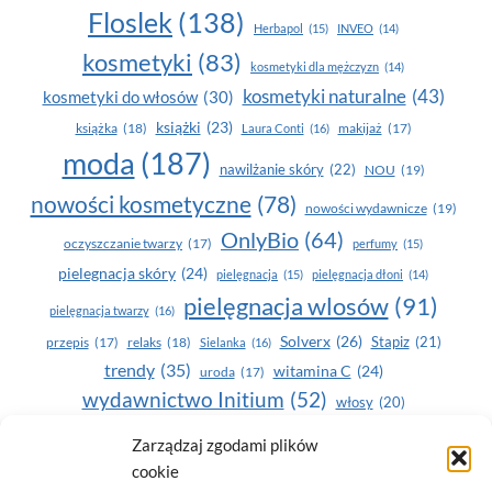
Floslek
(138)
Herbapol
(15)
INVEO
(14)
kosmetyki
(83)
kosmetyki dla mężczyzn
(14)
kosmetyki naturalne
(43)
kosmetyki do włosów
(30)
książki
(23)
książka
(18)
makijaż
(17)
Laura Conti
(16)
moda
(187)
nawilżanie skóry
(22)
NOU
(19)
nowości kosmetyczne
(78)
nowości wydawnicze
(19)
OnlyBio
(64)
oczyszczanie twarzy
(17)
perfumy
(15)
pielegnacja skóry
(24)
pielęgnacja
(15)
pielęgnacja dłoni
(14)
pielęgnacja wlosów
(91)
pielęgnacja twarzy
(16)
Solverx
(26)
Stapiz
(21)
przepis
(17)
relaks
(18)
Sielanka
(16)
trendy
(35)
witamina C
(24)
uroda
(17)
wydawnictwo Initium
(52)
włosy
(20)
Yasumi
(164)
Zarządzaj zgodami plików
zdrowe zęby
(20)
cookie
zdrowie
(135)