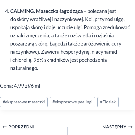
CALMING. Maseczka łagodząca
– polecana jest
do skóry wrażliwej i naczynkowej. Koi, przynosi ulgę,
uspokaja skórę i daje uczucie ulgi. Pomaga zredukować
oznaki zmęczenia, a także rozświetla i rozjaśnia
poszarzałą skórę. Łagodzi także zaróżowienie cery
naczynkowej. Zawiera hesperydynę, niacynamid
i chlorellę. 96% składników jest pochodzenia
naturalnego.
Cena: 4,99 zł/6 ml
Tagi
#
ekspresowe maseczki
#
ekspresowe peelingi
#
Floslek
wpisu:
Nawigacja
POPRZEDNI
NASTĘPNY