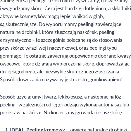
zabiegiem są peelingi. Dzięki nim oczyszczamy, odświeżamy
i wygładzamy skórę. Cera jest bardziej dotleniona, a składniki
aktywne kosmetyków mogą lepiej wnikać w głąb,
są skuteczniejsze. Do wyboru mamy peelingi zawierające
naturalne drobinki, które złuszczają naskórek, peelingi
enzymatyczne – te szczególnie polecane są do stosowania
przy skórze wrażliwej i naczynkowej, oraz peelingi typu
gommage. Te ostatnie zawierają odpowiednio dobrane kwasy
owocowe, które działają wybiórczo na skórę, doprowadzając
do jej łagodnego, ale niezwykle skutecznego złuszczania.
Sposób złuszczania nazywany jest często „gumkowaniem”.
Sposób użycia: umyj twarz, lekko osusz, a następnie nałóż
peeling i w zależności od jego rodzaju wykonaj automasaż lub
pozostaw na skórze. Na koniec zmyj go wodą i osusz skórę.
IDEAL. Peeling kremowy
– zawiera naturalne drobinki