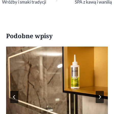
wpisu
Wróżby i smaki tradycji
SPA z kawą i wanilią
Podobne wpisy