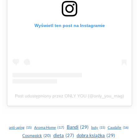
Wyświetl ten post na Instagramie
Post udostępniony przez ONLY YOU (@only_you_mag)
Bandi
(29)
Aroma Home
(17)
anti-aging
(15)
buty
(15)
Caudalie
(16)
dobra książka
(29)
dieta
(27)
Cosmepick
(20)