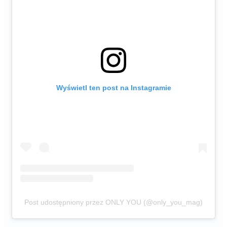
Wyświetl ten post na Instagramie
Post udostępniony przez ONLY YOU (@only_you_mag)