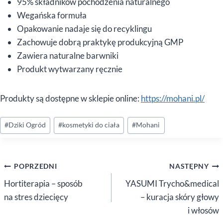
95% składników pochodzenia naturalnego
Wegańska formuła
Opakowanie nadaje się do recyklingu
Zachowuje dobrą praktykę produkcyjną GMP
Zawiera naturalne barwniki
Produkt wytwarzany ręcznie
Produkty są dostępne w sklepie online:
https://mohani.pl/
Tagi
#
Dziki Ogród
#
kosmetyki do ciała
#
Mohani
wpisu:
Nawigacja
POPRZEDNI
NASTĘPNY
wpisu
Hortiterapia – sposób
YASUMI Trycho&medical
na stres dziecięcy
– kuracja skóry głowy
i włosów