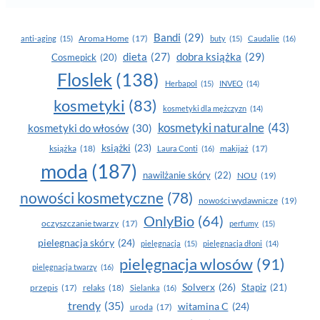
Bandi
(29)
Aroma Home
(17)
anti-aging
(15)
buty
(15)
Caudalie
(16)
dobra książka
(29)
dieta
(27)
Cosmepick
(20)
Floslek
(138)
Herbapol
(15)
INVEO
(14)
kosmetyki
(83)
kosmetyki dla mężczyzn
(14)
kosmetyki naturalne
(43)
kosmetyki do włosów
(30)
książki
(23)
książka
(18)
makijaż
(17)
Laura Conti
(16)
moda
(187)
nawilżanie skóry
(22)
NOU
(19)
nowości kosmetyczne
(78)
nowości wydawnicze
(19)
OnlyBio
(64)
oczyszczanie twarzy
(17)
perfumy
(15)
pielegnacja skóry
(24)
pielęgnacja
(15)
pielęgnacja dłoni
(14)
pielęgnacja wlosów
(91)
pielęgnacja twarzy
(16)
Solverx
(26)
Stapiz
(21)
przepis
(17)
relaks
(18)
Sielanka
(16)
trendy
(35)
witamina C
(24)
uroda
(17)