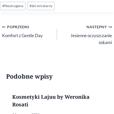
#
Neutrogena
#
żel micelarny
Nawigacja
POPRZEDNI
NASTĘPNY
wpisu
Komfort z Gentle Day
Jesienne oczyszczanie
sokami
Podobne wpisy
Kosmetyki Lajuu by Weronika
Rosati