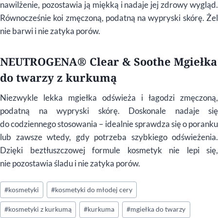
nawilżenie, pozostawia ją miękką i nadaje jej zdrowy wygląd.
Równocześnie koi zmęczoną, podatną na wypryski skórę. Żel
nie barwi i nie zatyka porów.
NEUTROGENA® Clear & Soothe Mgiełka
do twarzy z kurkumą
Niezwykle lekka mgiełka odświeża i łagodzi zmęczoną,
podatną na wypryski skórę. Doskonale nadaje się
do codziennego stosowania – idealnie sprawdza się o poranku
lub zawsze wtedy, gdy potrzeba szybkiego odświeżenia.
Dzięki beztłuszczowej formule kosmetyk nie lepi się,
nie pozostawia śladu i nie zatyka porów.
Tagi
#
kosmetyki
#
kosmetyki do młodej cery
wpisu:
#
kosmetyki z kurkumą
#
kurkuma
#
mgiełka do twarzy