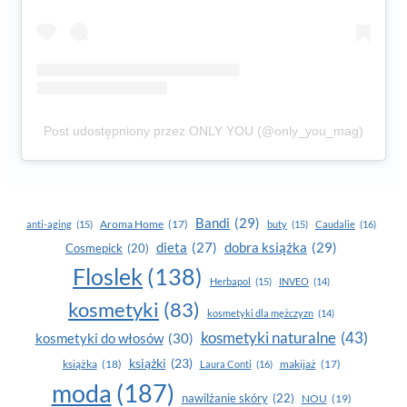
Post udostępniony przez ONLY YOU (@only_you_mag)
Bandi
(29)
Aroma Home
(17)
anti-aging
(15)
buty
(15)
Caudalie
(16)
dobra książka
(29)
dieta
(27)
Cosmepick
(20)
Floslek
(138)
Herbapol
(15)
INVEO
(14)
kosmetyki
(83)
kosmetyki dla mężczyzn
(14)
kosmetyki naturalne
(43)
kosmetyki do włosów
(30)
książki
(23)
książka
(18)
makijaż
(17)
Laura Conti
(16)
moda
(187)
nawilżanie skóry
(22)
NOU
(19)