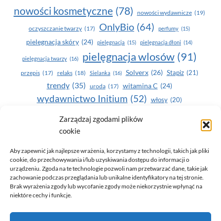
nowości kosmetyczne
(78)
nowości wydawnicze
(19)
OnlyBio
(64)
oczyszczanie twarzy
(17)
perfumy
(15)
pielegnacja skóry
(24)
pielęgnacja
(15)
pielęgnacja dłoni
(14)
pielęgnacja wlosów
(91)
pielęgnacja twarzy
(16)
Solverx
(26)
Stapiz
(21)
przepis
(17)
relaks
(18)
Sielanka
(16)
trendy
(35)
witamina C
(24)
uroda
(17)
wydawnictwo Initium
(52)
włosy
(20)
Yasumi
(164)
zdrowe zęby
(20)
Zarządzaj zgodami plików
cookie
zdrowie
(135)
Aby zapewnić jak najlepsze wrażenia, korzystamy z technologii, takich jak pliki
cookie, do przechowywania i/lub uzyskiwania dostępu do informacji o
urządzeniu. Zgoda na te technologie pozwoli nam przetwarzać dane, takie jak
zachowanie podczas przeglądania lub unikalne identyfikatory na tej stronie.
Brak wyrażenia zgody lub wycofanie zgody może niekorzystnie wpłynąć na
niektóre cechy i funkcje.