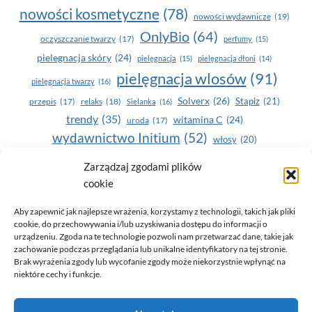
nowości kosmetyczne
(78)
nowości wydawnicze
(19)
OnlyBio
(64)
oczyszczanie twarzy
(17)
perfumy
(15)
pielegnacja skóry
(24)
pielęgnacja
(15)
pielęgnacja dłoni
(14)
pielęgnacja wlosów
(91)
pielęgnacja twarzy
(16)
Solverx
(26)
Stapiz
(21)
przepis
(17)
relaks
(18)
Sielanka
(16)
trendy
(35)
witamina C
(24)
uroda
(17)
wydawnictwo Initium
(52)
włosy
(20)
Yasumi
(164)
zdrowe zęby
(20)
Zarządzaj zgodami plików
cookie
zdrowie
(135)
Aby zapewnić jak najlepsze wrażenia, korzystamy z technologii, takich jak pliki
cookie, do przechowywania i/lub uzyskiwania dostępu do informacji o
urządzeniu. Zgoda na te technologie pozwoli nam przetwarzać dane, takie jak
zachowanie podczas przeglądania lub unikalne identyfikatory na tej stronie.
Brak wyrażenia zgody lub wycofanie zgody może niekorzystnie wpłynąć na
niektóre cechy i funkcje.
© 2026 Only You - portal dla kobiet (uroda, moda, zdrowie)