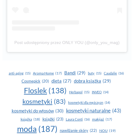
Post udostępniony przez ONLY YOU (@only_you_mag)
Bandi
(29)
Aroma Home
(17)
anti-aging
(15)
buty
(15)
Caudalie
(16)
dobra książka
(29)
dieta
(27)
Cosmepick
(20)
Floslek
(138)
Herbapol
(15)
INVEO
(14)
kosmetyki
(83)
kosmetyki dla mężczyzn
(14)
kosmetyki naturalne
(43)
kosmetyki do włosów
(30)
książki
(23)
książka
(18)
makijaż
(17)
Laura Conti
(16)
moda
(187)
nawilżanie skóry
(22)
NOU
(19)