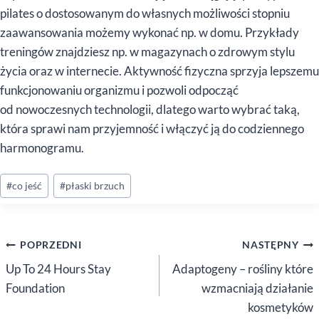
pilates o dostosowanym do własnych możliwości stopniu
zaawansowania możemy wykonać np. w domu. Przykłady
treningów znajdziesz np. w magazynach o zdrowym stylu
życia oraz w internecie. Aktywność fizyczna sprzyja lepszemu
funkcjonowaniu organizmu i pozwoli odpocząć
od nowoczesnych technologii, dlatego warto wybrać taką,
która sprawi nam przyjemność i włączyć ją do codziennego
harmonogramu.
Tagi
#
co jeść
#
płaski brzuch
wpisu:
Nawigacja
POPRZEDNI
NASTĘPNY
wpisu
Up To 24 Hours Stay
Adaptogeny – rośliny które
Foundation
wzmacniają działanie
kosmetyków