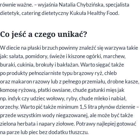
równie ważne. – wyjaśnia Natalia Chybzińska, specjalista
dietetyk, catering dietetyczny Kukuła Healthy Food.
Co jeść a czego unikać?
W diecie na płaski brzuch powinny znaleźć się warzywa takie
jak: sałata, pomidory, świeże i kiszone ogórki, marchew,
buraki, cukinia, brokuły i bakłażan. Warto sięgać także
po produkty pełnoziarniste typu brązowy ryż, chleb
oraz makaron razowy lub z pełnego przemiału, drobne kasze,
komosę ryżową, płatki owsiane, chude gatunki mięs jak
np. indyk czy udziec wołowy, ryby, chude mleko i nabiał,
orzechy. Warto pić także minimum 1,5 litra płynów dziennie –
przede wszystkim wody niegazowanej, ale może być także
zielona herbata i napary ziołowe. Potrawy najlepiej gotować
na parze lub piec bez dodatku tłuszczu.