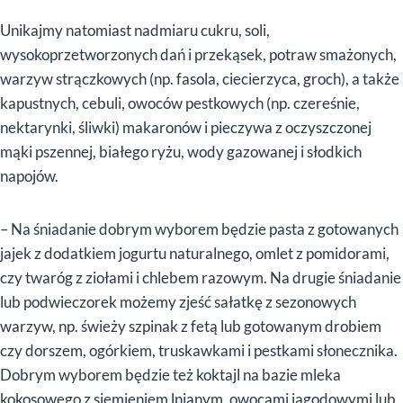
Unikajmy natomiast nadmiaru cukru, soli,
wysokoprzetworzonych dań i przekąsek, potraw smażonych,
warzyw strączkowych (np. fasola, ciecierzyca, groch), a także
kapustnych, cebuli, owoców pestkowych (np. czereśnie,
nektarynki, śliwki) makaronów i pieczywa z oczyszczonej
mąki pszennej, białego ryżu, wody gazowanej i słodkich
napojów.
– Na śniadanie dobrym wyborem będzie pasta z gotowanych
jajek z dodatkiem jogurtu naturalnego, omlet z pomidorami,
czy twaróg z ziołami i chlebem razowym. Na drugie śniadanie
lub podwieczorek możemy zjeść sałatkę z sezonowych
warzyw, np. świeży szpinak z fetą lub gotowanym drobiem
czy dorszem, ogórkiem, truskawkami i pestkami słonecznika.
Dobrym wyborem będzie też koktajl na bazie mleka
kokosowego z siemieniem lnianym, owocami jagodowymi lub