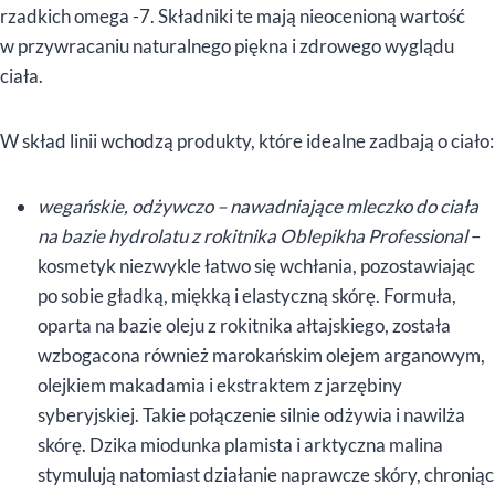
rzadkich omega -7. Składniki te mają nieocenioną wartość
w przywracaniu naturalnego piękna i zdrowego wyglądu
ciała.
W skład linii wchodzą produkty, które idealne zadbają o ciało:
wegańskie, odżywczo – nawadniające mleczko do ciała
na bazie hydrolatu z rokitnika Oblepikha Professional
–
kosmetyk niezwykle łatwo się wchłania, pozostawiając
po sobie gładką, miękką i elastyczną skórę. Formuła,
oparta na bazie oleju z rokitnika ałtajskiego, została
wzbogacona również marokańskim olejem arganowym,
olejkiem makadamia i ekstraktem z jarzębiny
syberyjskiej. Takie połączenie silnie odżywia i nawilża
skórę. Dzika miodunka plamista i arktyczna malina
stymulują natomiast działanie naprawcze skóry, chroniąc