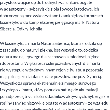
przystosowujące się do trudnych warunków, bogate
w adaptogeny – syberyjskie zioła i owoce jagodowe. Ich
dobroczynną moc wykorzystano i zamknięto w formułach
kosmetyków do kompleksowej pielęgnacji marki Natura
Sibercia. Odkryj ich siłę!
W kosmetykach marki Natura Siberica, która zrodziła się
z szacunku do natury i piękna, jest wszystko to, co dzika
natura ma najlepszego dla zachowania młodości, piękna
i dobrostanu. Większość roślin pozyskiwanych dla marki
nie występuje w żadnym innym rejonie świata, a pozostałe
mają silniejsze działanie niż te pozyskiwane poza Syberią.
Wszystko za sprawą ekstremalnie zimnego, surowego
i czystego klimatu, który pobudza naturę do akumulacji
ponadprzeciętnych ilości składników aktywnych. Syberyjskie
rośliny są więc niezwykle bogate w adaptogeny – ze względu
na niesprzyjające okoliczności, rośliny te musiały wytworzyć