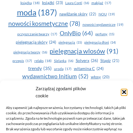
książki
(23)
książka
(18)
makijaż
(17)
Laura Conti
(16)
moda
(187)
nawilżanie skóry
(22)
NOU
(19)
nowości kosmetyczne
(78)
nowości wydawnicze
(19)
OnlyBio
(64)
oczyszczanie twarzy
(17)
perfumy
(15)
pielegnacja skóry
(24)
pielęgnacja
(15)
pielęgnacja dłoni
(14)
pielęgnacja wlosów
(91)
pielęgnacja twarzy
(16)
Solverx
(26)
Stapiz
(21)
przepis
(17)
relaks
(18)
Sielanka
(16)
trendy
(35)
witamina C
(24)
uroda
(17)
wydawnictwo Initium
(52)
włosy
(20)
Yasumi
(164)
zdrowe zęby
(20)
Zarządzaj zgodami plików
cookie
zdrowie
(135)
Aby zapewnić jak najlepsze wrażenia, korzystamy z technologii, takich jak pliki
cookie, do przechowywania i/lub uzyskiwania dostępu do informacji o
urządzeniu. Zgoda na te technologie pozwoli nam przetwarzać dane, takie jak
zachowanie podczas przeglądania lub unikalne identyfikatory na tej stronie.
Brak wyrażenia zgody lub wycofanie zgody może niekorzystnie wpłynąć na