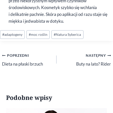
przed niekorzystnym wpływem czynników
środowiskowych. Kosmetyk szybko się wchłania
i delikatnie pachnie. Skóra po aplikacji od razu staje się
miękka i jedwabista w dotyku.
Tagi
#
adaptogeny
#
moc roślin
#
Natura Syberica
wpisu:
Nawigacja
POPRZEDNI
NASTĘPNY
wpisu
Dieta na płaski brzuch
Buty na lato? Rider
Podobne wpisy