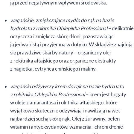
ją przed negatywnym wpływem środowiska.
wegańskie, zmiękczające mydło do rąk na bazie
hydrolatu z rokitnika Oblepikha Professional
– delikatnie
oczyszcza i zmiękcza skórę dłoni, pozostawiając
ją jedwabistą i przyjemną w dotyku. W składzie znajdują
się prawdziwe skarby natury – organiczny olej
z rokitnika ałtajskiego oraz organiczne ekstrakty
z nagietka, cytryńca chińskiego i maliny.
wegański odżywczy krem do rąk na bazie hydro latu
z rokitnika Oblepikha Professional
– krem jest bogaty
w oleje z amarantusa i rokitnika ałtajskiego, które
wyjątkowo skutecznie odżywiają i nawilżają nawet
najbardziej suchą skórę rąk. Olej z żurawiny, pełen
witamin i antyoksydantów, wzmacnia i chroni dłonie