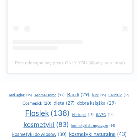
Post udostępniony przez ONLY YOU (@only_you_mag)
Bandi
(29)
Aroma Home
(17)
anti-aging
(15)
buty
(15)
Caudalie
(16)
dobra książka
(29)
dieta
(27)
Cosmepick
(20)
Floslek
(138)
Herbapol
(15)
INVEO
(14)
kosmetyki
(83)
kosmetyki dla mężczyzn
(14)
kosmetyki naturalne
(43)
kosmetyki do włosów
(30)