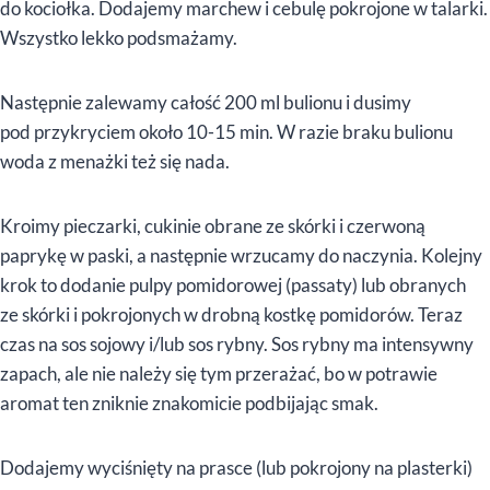
do kociołka. Dodajemy marchew i cebulę pokrojone w talarki.
Wszystko lekko podsmażamy.
Następnie zalewamy całość 200 ml bulionu i dusimy
pod przykryciem około 10-15 min. W razie braku bulionu
woda z menażki też się nada.
Kroimy pieczarki, cukinie obrane ze skórki i czerwoną
paprykę w paski, a następnie wrzucamy do naczynia. Kolejny
krok to dodanie pulpy pomidorowej (passaty) lub obranych
ze skórki i pokrojonych w drobną kostkę pomidorów. Teraz
czas na sos sojowy i/lub sos rybny. Sos rybny ma intensywny
zapach, ale nie należy się tym przerażać, bo w potrawie
aromat ten zniknie znakomicie podbijając smak.
Dodajemy wyciśnięty na prasce (lub pokrojony na plasterki)