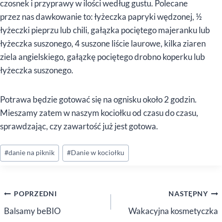
czosnek i przyprawy w ilości według gustu. Polecane
przez nas dawkowanie to: łyżeczka papryki wędzonej, ½
łyżeczki pieprzu lub chili, gałązka pociętego majeranku lub
łyżeczka suszonego, 4 suszone liście laurowe, kilka ziaren
ziela angielskiego, gałązkę pociętego drobno koperku lub
łyżeczka suszonego.
Potrawa będzie gotować się na ognisku około 2 godzin.
Mieszamy zatem w naszym kociołku od czasu do czasu,
sprawdzając, czy zawartość już jest gotowa.
Tagi
#
danie na piknik
#
Danie w kociołku
wpisu:
Nawigacja
POPRZEDNI
NASTĘPNY
wpisu
Balsamy beBIO
Wakacyjna kosmetyczka