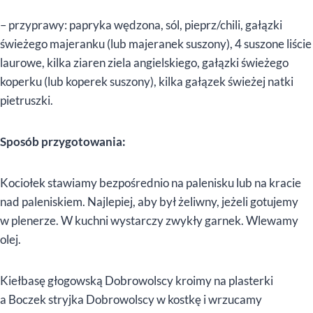
– przyprawy: papryka wędzona, sól, pieprz/chili, gałązki
świeżego majeranku (lub majeranek suszony), 4 suszone liście
laurowe, kilka ziaren ziela angielskiego, gałązki świeżego
koperku (lub koperek suszony), kilka gałązek świeżej natki
pietruszki.
Sposób przygotowania:
Kociołek stawiamy bezpośrednio na palenisku lub na kracie
nad paleniskiem. Najlepiej, aby był żeliwny, jeżeli gotujemy
w plenerze. W kuchni wystarczy zwykły garnek. Wlewamy
olej.
Kiełbasę głogowską Dobrowolscy kroimy na plasterki
a Boczek stryjka Dobrowolscy w kostkę i wrzucamy