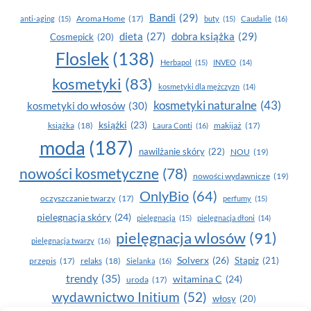
Bandi
(29)
Aroma Home
(17)
anti-aging
(15)
buty
(15)
Caudalie
(16)
dobra książka
(29)
dieta
(27)
Cosmepick
(20)
Floslek
(138)
Herbapol
(15)
INVEO
(14)
kosmetyki
(83)
kosmetyki dla mężczyzn
(14)
kosmetyki naturalne
(43)
kosmetyki do włosów
(30)
książki
(23)
książka
(18)
makijaż
(17)
Laura Conti
(16)
moda
(187)
nawilżanie skóry
(22)
NOU
(19)
nowości kosmetyczne
(78)
nowości wydawnicze
(19)
OnlyBio
(64)
oczyszczanie twarzy
(17)
perfumy
(15)
pielegnacja skóry
(24)
pielęgnacja
(15)
pielęgnacja dłoni
(14)
pielęgnacja wlosów
(91)
pielęgnacja twarzy
(16)
Solverx
(26)
Stapiz
(21)
przepis
(17)
relaks
(18)
Sielanka
(16)
trendy
(35)
witamina C
(24)
uroda
(17)
wydawnictwo Initium
(52)
włosy
(20)