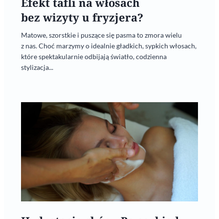
Efekt tafli na włosach
bez wizyty u fryzjera?
Matowe, szorstkie i puszące się pasma to zmora wielu
z nas. Choć marzymy o idealnie gładkich, sypkich włosach,
które spektakularnie odbijają światło, codzienna
stylizacja...