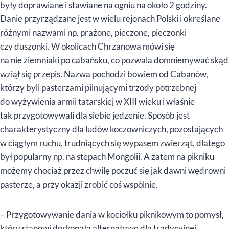
były doprawiane i stawiane na ogniu na około 2 godziny.
Danie przyrządzane jest w wielu rejonach Polski i określane
różnymi nazwami np. prażone, pieczone, pieczonki
czy duszonki. W okolicach Chrzanowa mówi się
na nie ziemniaki po cabańsku, co pozwala domniemywać skąd
wziął się przepis. Nazwa pochodzi bowiem od Cabanów,
którzy byli pasterzami pilnującymi trzody potrzebnej
do wyżywienia armii tatarskiej w XIII wieku i właśnie
tak przygotowywali dla siebie jedzenie. Sposób jest
charakterystyczny dla ludów koczowniczych, pozostających
w ciągłym ruchu, trudniących się wypasem zwierząt, dlatego
był popularny np. na stepach Mongolii. A zatem na pikniku
możemy chociaż przez chwilę poczuć się jak dawni wędrowni
pasterze, a przy okazji zrobić coś wspólnie.
– Przygotowywanie dania w kociołku piknikowym to pomysł,
który stanowi doskonałą alternatywę dla tradycyjnej