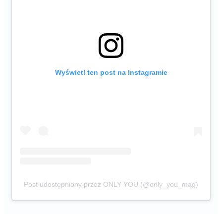
Wyświetl ten post na Instagramie
Post udostępniony przez ONLY YOU (@only_you_mag)