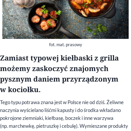
fot. mat. prasowy
Zamiast typowej kiełbaski z grilla
możemy zaskoczyć znajomych
pysznym daniem przyrządzonym
w kociołku.
Tego typu potrawa znana jest w Polsce nie od dziś. Żeliwne
naczynia wyścielano liśćmi kapusty i do środka wkładano
pokrojone ziemniaki, kiełbasę, boczek i inne warzywa
(np. marchewkę, pietruszkę i cebulę). Wymieszane produkty